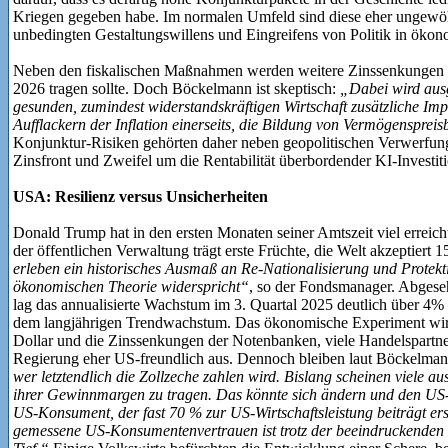
Kriegen gegeben habe. Im normalen Umfeld sind diese eher ungewöh
unbedingten Gestaltungswillens und Eingreifens von Politik in ökon
Neben den fiskalischen Maßnahmen werden weitere Zinssenkungen er
2026 tragen sollte. Doch Böckelmann ist skeptisch:
„Dabei wird ausg
gesunden, zumindest widerstandskräftigen Wirtschaft zusätzliche Impu
Aufflackern der Inflation einerseits, die Bildung von Vermögenspreis
Konjunktur-Risiken gehörten daher neben geopolitischen Verwerfun
Zinsfront und Zweifel um die Rentabilität überbordender KI-Investit
USA: Resilienz versus Unsicherheiten
Donald Trump hat in den ersten Monaten seiner Amtszeit viel erreic
der öffentlichen Verwaltung trägt erste Früchte, die Welt akzeptiert 
erleben ein historisches Ausmaß an Re-Nationalisierung und Protekt
ökonomischen Theorie widerspricht“
, so der Fondsmanager. Abgeseh
lag das annualisierte Wachstum im 3. Quartal 2025 deutlich über 4% 
dem langjährigen Trendwachstum. Das ökonomische Experiment wir
Dollar und die Zinssenkungen der Notenbanken, viele Handelspartne
Regierung eher US-freundlich aus. Dennoch bleiben laut Böckelma
wer letztendlich die Zollzeche zahlen wird. Bislang scheinen viele a
ihrer Gewinnmargen zu tragen. Das könnte sich ändern und den US
US-Konsument, der fast 70 % zur US-Wirtschaftsleistung beiträgt ers
gemessene US-Konsumentenvertrauen ist trotz der beeindruckenden W