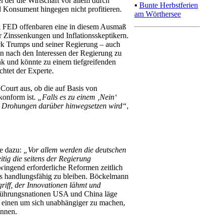
 der die Wirtschaft vor allem durch
▪
Bunte Herbstferien
 Konsument hingegen nicht profitieren.
am Wörthersee
ank FED offenbaren eine in diesem Ausmaß
 Zinssenkungen und Inflationsskeptikern.
uck Trumps und seiner Regierung – auch
lein nach den Interessen der Regierung zu
k und könnte zu einem tiefgreifenden
chtet der Experte.
ourt aus, ob die auf Basis von
konform ist.
„Falls es zu einem ‚Nein‘
er Drohungen darüber hinwegsetzen wird“
,
te dazu:
„Vor allem werden die deutschen
itig die seitens der Regierung
ingend erforderliche Reformen zeitlich
gs handlungsfähig zu bleiben. Böckelmann
riff, der Innovationen lähmt und
Führungsnationen USA und China läge
 einen um sich unabhängiger zu machen,
innen.