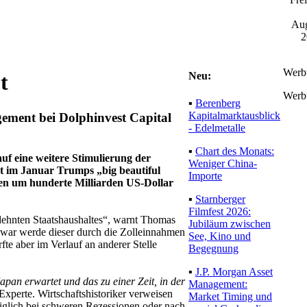
Aug
2
Werb
Neu:
t
Werb
▪
Berenberg
Kapitalmarktausblick
ement bei Dolphinvest Capital
- Edelmetalle
▪
Chart des Monats:
auf eine weitere Stimulierung der
Weniger China-
et im Januar Trumps „big beautiful
Importe
en um hunderte Milliarden US-Dollar
▪
Starnberger
Filmfest 2026:
gedehnten Staatshaushaltes“, warnt Thomas
Jubiläum zwischen
Zwar werde dieser durch die Zolleinnahmen
See, Kino und
fte aber im Verlauf an anderer Stelle
Begegnung
▪
J.P. Morgan Asset
pan erwartet und das zu einer Zeit, in der
Management:
Experte. Wirtschaftshistoriker verweisen
Market Timing und
diglich bei schweren Rezessionen oder nach