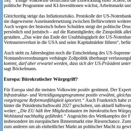
Tief.“
Einige Volkswirte befürchten die Entwicklung einer Schere, bei
politische Programme und KI-Investitionen wächst, Arbeitsmarkt und
Gleichzeitig steige das Inflationsrisiko. Protokolle der US-Notenb
nie dagewesene Auseinandersetzung zwischen Befürwortern weiterer
Auch wegen der historisch hohen Schulden steigt der politische Dr
persönlich und juristisch – auf die Ratsmitglieder, die Zinspolitik al
gestalten. „Das wäre das Ende der Unabhängigkeit der US-Notenban
Vertrauensverlust in die USA und seine Kapitalmärkte führen“, befür
Auch steht zu Jahresbeginn noch die Entscheidung des US-Supreme C
Notstandsverordnungen verhängte Zollpolitik überhaupt verfassungs
kommt, darf aber erwartet werden, dass sich der US-Präsident unt
sagt Böckelmann.
Europa: Bürokratischer Würgegriff?
Für Europa sind die meisten Volkswirte positiv gestimmt. Der Exper
Infrastruktur- und Verteidigungsprogramme positiv erwähnt, gleichze
vorgetragene Reformunfähigkeit ignoriert.“
Auch Frankreich habe zw
hinter die Präsidentschaftswahl 2027 geschoben, um aktuell halbwe
weiter:
„Die EU hält ihre Mitgliedsstaaten im bürokratischen Würgeg
Wohlstand nachhaltig gefährdet.“
Angesichts des Wettkampfes der 
insbesondere im europäischen Binnenmarkt eine Riesenchance. Zum
zum anderen um als einheitlicher Markt an politischer Macht zu gew