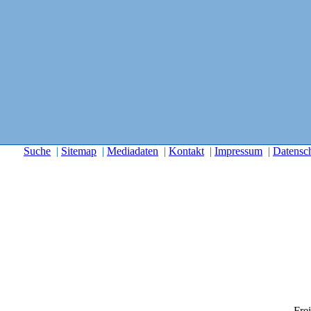
Suche
|
Sitemap
|
Mediadaten
|
Kontakt
|
Impressum
|
Datensc
Frei