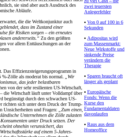
zu viel Cash – die
nlich, sie sind aber auch Ausdruck des
zwei teuersten
omische Abläufe.
Anlegerfehler
wartet, die die Weltkonjunktur auch
▪
Von 0 auf 100 in 6
eblendet, dass im Zustand einer
Sekunden
lse für Risiken sorgen – ein erneutes
▪
Adipositas wird
blasen andererseits.“
Zu den größten
zum Massenmarkt:
gen vor allem Enttäuschungen an der
Neue Wirkstoffe und
ionen.
sinkende Preise
verändern die
Therapie
ht. Das Effizienzsteigerungsprogramm in
▪
Sparen braucht oft
15 %-Zölle als moderat bis normal.
„Wir
länger als geplant
ionismus, das jeder belastbaren
en von der sehr resilienten US-Wirtschaft,
▪
Europäische
– die Wirtschaft läuft unter Volldampf über
Fonds: Wenn die
d begünstigt durch den schwachen US-
Kurse den
r richten sich unter dem Druck der Trump-
Fundamentaldaten
nn Unsicherheiten und Fragen:
„Zum einen,
davonlaufen
usländische Unternehmen die Zölle zulasten
-Konsumenten unter Druck setzen. Der
▪
Raus aus dem
cheint ohnehin verunsichert, das
Homeoffice
irtschaftsstärke auf einem 5-Jahres-