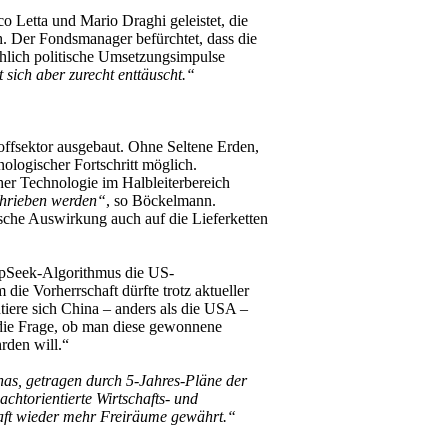
o Letta und Mario Draghi geleistet, die
h. Der Fondsmanager befürchtet, dass die
chlich politische Umsetzungsimpulse
t sich aber zurecht enttäuscht.“
offsektor ausgebaut. Ohne Seltene Erden,
nologischer Fortschritt möglich.
er Technologie im Halbleiterbereich
chrieben werden“
, so Böckelmann.
che Auswirkung auch auf die Lieferketten
eepSeek-Algorithmus die US-
e Vorherrschaft dürfte trotz aktueller
ntiere sich China – anders als die USA –
st die Frage, ob man diese gewonnene
rden will.“
nas, getragen durch 5-Jahres-Pläne der
achtorientierte Wirtschafts- und
schaft wieder mehr Freiräume gewährt.“