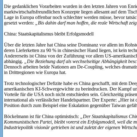
Die gedanklichen Vorarbeiten wurden in den letzten Jahren von Enric
marktwirtschaftsfreundlichen Konzepte liegen allesamt auf dem Tisc
Lage in Europa offenbar noch schlechter werden müsse, bevor tatsä
gesetzt werden:
„Bis dahin darf man hoffen, die reale Wirtschaft zeig
China: Staatskapitalismus bleibt Erfolgsmodell
Über die letzten Jahre hat China seine Dominanz vor allem im Rohst
deren Lieferketten zu 90 % in chinesischer Hand liegen, ist kein tech
Andererseits ist China von der Zuführung vor allem US-amerikanisch
abhängig.
„Die Beziehung darf als wechselseitige Abhängigkeit bes
Dennoch arbeiten beide Nationen am De-Coupling, welches dramatis
in Drittregionen wie Europa hat.
Trotz technologischer Defizite habe es China geschafft, mit dem D
amerikanischen KI-Schwergewichte zu beeindrucken. Der Kampf um di
Vorteile für die USA noch nicht entschieden sein. Gleichzeitig präse
international als verlässlicher Handelspartner. Der Experte: „Hier i
Position durch zum Beispiel eine Eskalation gegenüber Taiwan gefäh
Böckelmann ist für China optimistisch:
„Der Staatskapitalismus Chi
Kommunistischen Partei, bleibt vorerst ein Erfolgsmodell, weil die m
Industriepolitik visionär getrieben ist und zuletzt der eigenen Wirt