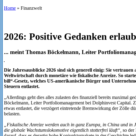
Home
»
Finanzwelt
2026: Positive Gedanken erlaub
... meint Thomas Böckelmann, Leiter Portfoliomanag
Die Jahresausblicke 2026 sind sich generell einig: Sie vertrauen 
Weltwirtschaft durch monetäre wie fiskalische Anreize. So start
bill“-Gesetz, welches US-amerikanische Bürger und Unternehm
Steuern entlastet.
„Allerdings geht dies alles zulasten des finanziell bereits maximal 
Böckelmann, Leiter Portfoliomanagement bei Dolphinvest Capital. 
etwas entlastet, die verzögert eintretende Bremswirkung der Zölle dür
belasten.
„Fiskalische Anreize werden auch in ganz Europa, in China und in Ja
die globale Wachstumslokomotive eigentlich stotterfrei läuft“,
so der 
darauf, dass es derartig hohe Konjunkturpakete in der Geschichte le