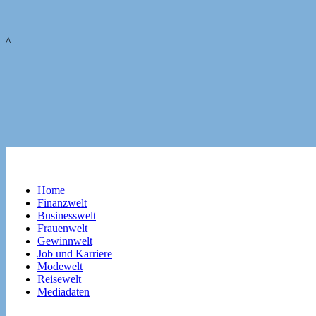
^
Home
Finanzwelt
Businesswelt
Frauenwelt
Gewinnwelt
Job und Karriere
Modewelt
Reisewelt
Mediadaten