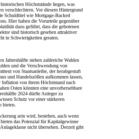
 historischen Höchststände liegen, was
men verschlechtern. Vor diesem Hintergrund
efte Schuldtitel wie Mortgage-Backed
ions. Hier haben die Vorurteile gegenüber
tilität dazu geführt, dass die gebotenen
ktor sind historisch gesehen attraktiver
t in Schwierigkeiten geraten.
en Jahreshälfte stehen zahlreiche Wahlen
chulden und die Verschwendung von
ittent von Staatsanleihe, der herabgestuft
smus und Handelszöllen aufkommen lassen,
 Inflation von ihrem Höchststand nach
Nahen Osten könnten eine unvorhersehbare
reshälfte 2024 dürfte Anleger zu
wissen Schutz vor einer stärkeren
 bieten.
Lockerung sein wird, bestehen, auch wenn
bieten das Potenzial für Kapitalgewinne
 Anlageklasse nicht übersehen. Derzeit gibt