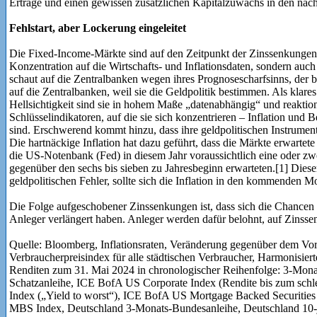
Erträge und einen gewissen zusätzlichen Kapitalzuwachs in den näc
Fehlstart, aber Lockerung eingeleitet
Die Fixed-Income-Märkte sind auf den Zeitpunkt der Zinssenkungen fi
Konzentration auf die Wirtschafts- und Inflationsdaten, sondern auc
schaut auf die Zentralbanken wegen ihres Prognosescharfsinns, der 
auf die Zentralbanken, weil sie die Geldpolitik bestimmen. Als klare
Hellsichtigkeit sind sie in hohem Maße „datenabhängig“ und reaktio
Schlüsselindikatoren, auf die sie sich konzentrieren – Inflation und
sind. Erschwerend kommt hinzu, dass ihre geldpolitischen Instrument
Die hartnäckige Inflation hat dazu geführt, dass die Märkte erwarte
die US-Notenbank (Fed) in diesem Jahr voraussichtlich eine oder 
gegenüber den sechs bis sieben zu Jahresbeginn erwarteten.[1] Dieser
geldpolitischen Fehler, sollte sich die Inflation in den kommenden M
Die Folge aufgeschobener Zinssenkungen ist, dass sich die Chancen 
Anleger verlängert haben. Anleger werden dafür belohnt, auf Zinss
Quelle: Bloomberg, Inflationsraten, Veränderung gegenüber dem Vor
Verbraucherpreisindex für alle städtischen Verbraucher, Harmonisier
Renditen zum 31. Mai 2024 in chronologischer Reihenfolge: 3-Mon
Schatzanleihe, ICE BofA US Corporate Index (Rendite bis zum schl
Index („Yield to worst“), ICE BofA US Mortgage Backed Securit
MBS Index, Deutschland 3-Monats-Bundesanleihe, Deutschland 10-