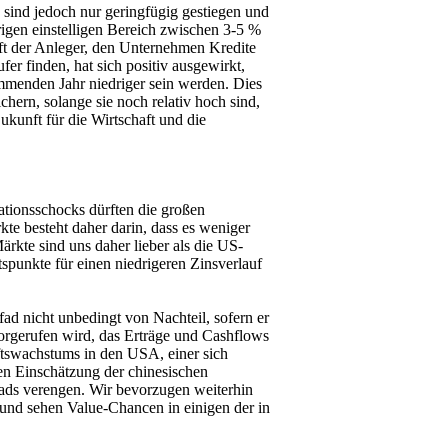
sind jedoch nur geringfügig gestiegen und
rigen einstelligen Bereich zwischen 3-5 %
aft der Anleger, den Unternehmen Kredite
er finden, hat sich positiv ausgewirkt,
mmenden Jahr niedriger sein werden. Dies
ichern, solange sie noch relativ hoch sind,
Zukunft für die Wirtschaft und die
ationsschocks dürften die großen
te besteht daher darin, dass es weniger
rkte sind uns daher lieber als die US-
spunkte für einen niedrigeren Zinsverlauf
fad nicht unbedingt von Nachteil, sofern er
vorgerufen wird, das Erträge und Cashflows
ftswachstums in den USA, einer sich
en Einschätzung der chinesischen
reads verengen. Wir bevorzugen weiterhin
nd sehen Value-Chancen in einigen der in