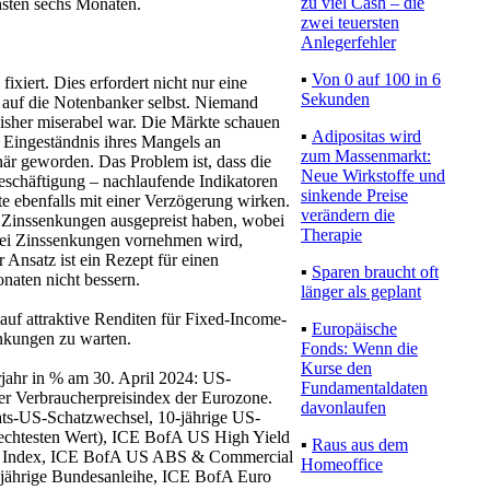
zu viel Cash – die
hsten sechs Monaten.
zwei teuersten
Anlegerfehler
▪
Von 0 auf 100 in 6
xiert. Dies erfordert nicht nur eine
Sekunden
h auf die Notenbanker selbst. Niemand
bisher miserabel war. Die Märkte schauen
▪
Adipositas wird
s Eingeständnis ihres Mangels an
zum Massenmarkt:
när geworden. Das Problem ist, dass die
Neue Wirkstoffe und
 Beschäftigung – nachlaufende Indikatoren
sinkende Preise
e ebenfalls mit einer Verzögerung wirken.
verändern die
te Zinssenkungen ausgepreist haben, wobei
Therapie
zwei Zinssenkungen vornehmen wird,
 Ansatz ist ein Rezept für einen
▪
Sparen braucht oft
onaten nicht bessern.
länger als geplant
auf attraktive Renditen für Fixed-Income-
▪
Europäische
enkungen zu warten.
Fonds: Wenn die
Kurse den
jahr in % am 30. April 2024: US-
Fundamentaldaten
ter Verbraucherpreisindex der Eurozone.
davonlaufen
ats-US-Schatzwechsel, 10-jährige US-
echtesten Wert), ICE BofA US High Yield
▪
Raus aus dem
ies Index, ICE BofA US ABS & Commercial
Homeoffice
jährige Bundesanleihe, ICE BofA Euro