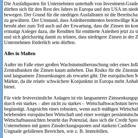
Die Ausfallquoten für Unternehmen unterhalb von Investment-Grade 
dürften sich für den Rest des Jahres in Europa und den USA im nied
bewegen. Der Grund für die niedrigen Ausfallraten ist die Bereitsch
zu gewähren. Der Umstand, dass Anleiheemittenten bereitwillige Käuf
beruht aber zum Teil auch auf der Erwartung, dass die Zinsen im ko
ermutigt Anleger dazu, die Renditen für emittierte Anleihen jetzt zu s
und sich gleichzeitig damit zu trösten, dass niedrigere Zinsen in der 
Unternehmen förderlich sein dürften.
Alles in Maßen
Außer im Falle einer großen Wachstumsüberraschung oder eines Infl
Zentralbanken die Zinsen kaum anheben. Das Risiko für die Zinsmärk
und langsamere Zinssenkungen als erwartet gibt. Die europäischen Mä
Märkte, da die relativ schwächere Konjunktur in Europa mehr Anhalt
bietet.
Für viele festverzinsliche Anlagen ist ein langsamerer Zinssenkungsp
durch ein starkes – aber nicht zu starkes – Wirtschaftswachstum her
begünstigt. Angesichts eines robusten, wenn auch mäßigen Wirtscha
belebenden europäischen Wirtschaft und einer weniger pessimistisch
Wirtschaftsaussichten besteht das Potenzial, dass sich die Credit Sp
Unternehmen mit guten Zinsdeckungsquoten und starkem Cashflow u
Ungnade gefallenen Bereichen, wie z. B. Immobilien.