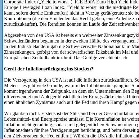
Corporate Index („Yield to worst“), ICE BofA Euro High Yield Index
Europe Leveraged Loan Index. "Yield to worst" ist die niedrigste Ren
kann, sofern der/die Emittent(en) nicht in Verzug gerät/geraten; sie 
Kaufoptionen (die den Emittenten das Recht geben, eine Anleihe z
zurückzukaufen). Die Renditen können im Laufe der Zeit schwanken u
Abgesehen von den USA ist bereits ein weltweiter Zinssenkungszyk
Schwellenländern begannen in der zweiten Hälfte des vergangenen Ja
In den Industrieländern gab die Schweizerische Nationalbank im Mär
Zinssenkungen, gefolgt von der schwedischen Riksbank im Mai und
Europäischen Zentralbank im Juni. Das Gefüge verschiebt sich.
Gerät der Inflationsrückgang ins Stocken?
Die Verzögerung in den USA ist auf die Inflation zurückzuführen. Se
Mieten – es gibt viele Gründe, warum der Inflationsrückgang ins Sto
kommt irgendwann der Zeitpunkt, an dem ein Unternehmen den Begr
oft verwendet und Anleger hinsichtlich der Ertragsstärke eines Unte
einen ähnlichen Zynismus auch auf die Fed und ihren Kampf gegen di
Wir glauben nicht. Erstens ist der Stillstand bei der Gesamtinflation e
Lebensmittel- und Energiepreise umfasst. Die Kerninflation ist weiter
Inflation nicht geradlinig, sodass mit gelegentlichen Schwankungen 
Inflationsdaten für ihre Verzögerungen berüchtigt, und beim derzeitig
den Zielvorgaben der Fed entfernt. Würden die USA die Inflation a