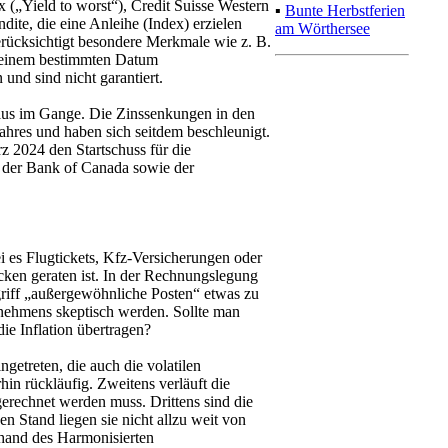
 („Yield to worst“), Credit Suisse Western
▪
Bunte Herbstferien
dite, die eine Anleihe (Index) erzielen
am Wörthersee
berücksichtigt besondere Merkmale wie z. B.
u einem bestimmten Datum
nd sind nicht garantiert.
lus im Gange. Die Zinssenkungen in den
hres und haben sich seitdem beschleunigt.
z 2024 den Startschuss für die
 der Bank of Canada sowie der
i es Flugtickets, Kfz-Versicherungen oder
cken geraten ist. In der Rechnungslegung
iff „außergewöhnliche Posten“ etwas zu
rnehmens skeptisch werden. Sollte man
e Inflation übertragen?
ingetreten, die auch die volatilen
hin rückläufig. Zweitens verläuft die
gerechnet werden muss. Drittens sind die
en Stand liegen sie nicht allzu weit von
nhand des Harmonisierten