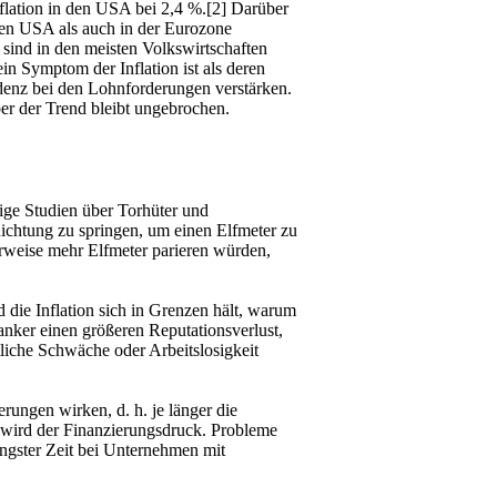
nflation in den USA bei 2,4 %.[2] Darüber
den USA als auch in der Eurozone
 sind in den meisten Volkswirtschaften
in Symptom der Inflation ist als deren
ndenz bei den Lohnforderungen verstärken.
er der Trend bleibt ungebrochen.
ige Studien über Torhüter und
Richtung zu springen, um einen Elfmeter zu
erweise mehr Elfmeter parieren würden,
 die Inflation sich in Grenzen hält, warum
anker einen größeren Reputationsverlust,
tliche Schwäche oder Arbeitslosigkeit
ungen wirken, d. h. je länger die
 wird der Finanzierungsdruck. Probleme
ngster Zeit bei Unternehmen mit