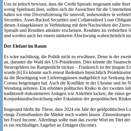
Uns ist jedoch bewusst, dass die Credit Spreads insgesamt nahe ihrer
wenig Spielraum lässt, sollten sich die Aussichten für die Unterneh
halten wir eine Diversifizierung für sinnvoll, insbesondere in verbri
Securities, Asset-Backed Securities und Collateralized Loan Obligat
diesen Anlageklassen in Verbindung mit dem Nachwirken der Zinsvola
Spreads und Renditen attraktiv erscheinen. Renditen im verbrieften Se
und werden auch bei einem stärkeren Abschwung wahrscheinlich nich
Der Elefant im Raum
Es wäre nachlässig, die Politik nicht zu erwähnen. Denn in der zweit
an, darunter die Wahl des US-Präsidenten. Dies könnte die Staatss
Steuergeldern ins Rampenlicht rücken – Frankreich ist der jüngste Em
wurde.[6] Es könnte auch erneut Bedenken hinsichtlich Protektioni
da die Beseitigung von Lieferengpässen maßgeblich zur Senkung der
Corona beigetragen hat. Auch die Konflikte in der Ukraine und im 
Wendung nehmen. Ein erhöhtes politisches Risiko in der zweiten Jah
traditionell risikoärmeren Anlagen wie Anleihen locken, die einen ge
Konjunkturabschwächung oder Eskalation der geopolitischen Risiken
Insgesamt bleibt die These, dass 2024 ein Jahr der geldpolitischen 
einige Zentralbanken die Märkte noch warten lassen. Zinssenkungen 
bei Fixed Income. Allerdings sollte man das zweite Wort im Titel der
es ein reichhaltiges Angebot an Erträgen (Income).