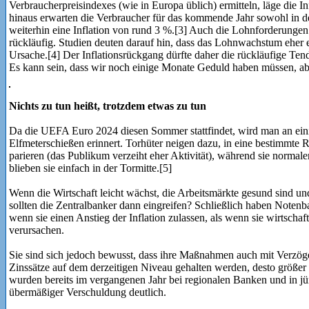
Verbraucherpreisindexes (wie in Europa üblich) ermitteln, läge die I
hinaus erwarten die Verbraucher für das kommende Jahr sowohl in 
weiterhin eine Inflation von rund 3 %.[3] Auch die Lohnforderungen
rückläufig. Studien deuten darauf hin, dass das Lohnwachstum eher e
Ursache.[4] Der Inflationsrückgang dürfte daher die rückläufige Te
Es kann sein, dass wir noch einige Monate Geduld haben müssen, ab
Nichts zu tun heißt, trotzdem etwas zu tun
Da die UEFA Euro 2024 diesen Sommer stattfindet, wird man an ein
Elfmeterschießen erinnert. Torhüter neigen dazu, in eine bestimmte 
parieren (das Publikum verzeiht eher Aktivität), während sie normal
blieben sie einfach in der Tormitte.[5]
Wenn die Wirtschaft leicht wächst, die Arbeitsmärkte gesund sind und
sollten die Zentralbanker dann eingreifen? Schließlich haben Notenb
wenn sie einen Anstieg der Inflation zulassen, als wenn sie wirtschaf
verursachen.
Sie sind sich jedoch bewusst, dass ihre Maßnahmen auch mit Verzöger
Zinssätze auf dem derzeitigen Niveau gehalten werden, desto größer
wurden bereits im vergangenen Jahr bei regionalen Banken und in jü
übermäßiger Verschuldung deutlich.