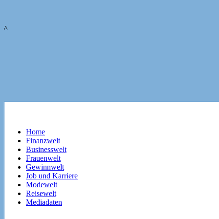
^
Home
Finanzwelt
Businesswelt
Frauenwelt
Gewinnwelt
Job und Karriere
Modewelt
Reisewelt
Mediadaten