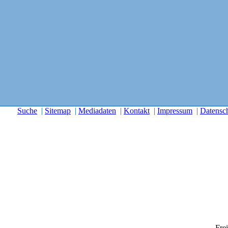
Suche
|
Sitemap
|
Mediadaten
|
Kontakt
|
Impressum
|
Datensc
Frei