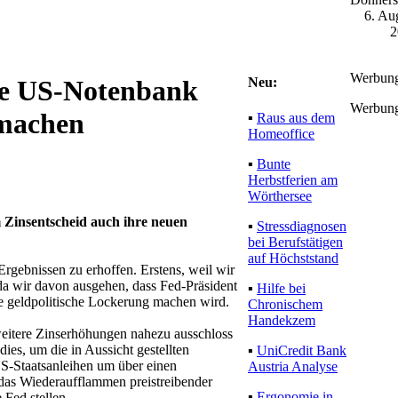
6. Au
2
Werbun
Neu:
die US-Notenbank
Werbun
 machen
▪
Raus aus dem
Homeoffice
▪
Bunte
Herbstferien am
Wörthersee
 Zinsentscheid auch ihre neuen
▪
Stressdiagnosen
bei Berufstätigen
auf Höchststand
gebnissen zu erhoffen. Erstens, weil wir
 da wir davon ausgehen, dass Fed-Präsident
▪
Hilfe bei
ne geldpolitische Lockerung machen wird.
Chronischem
Handekzem
weitere Zinserhöhungen nahezu ausschloss
es, um die in Aussicht gestellten
▪
UniCredit Bank
-Staatsanleihen um über einen
Austria Analyse
 das Wiederaufflammen preistreibender
▪
Ergonomie in
Fed stellen.