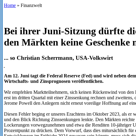
Home
»
Finanzwelt
Bei ihrer Juni-Sitzung dürfte 
den Märkten keine Geschenke
... so Christian Scherrmann, USA-Volkswirt
Am 12. Juni tagt die Federal Reserve (Fed) und wird neben dem
Wirtschafts- und Zinsprognosen veröffentlichen.
Wir empfehlen Marktteilnehmern, sich keinen Rückenwind von den Er
erst im dritten Quartal mit einer Zinssenkung rechnen und zweitens,
Jerome Powell den Anlegern nicht erneut voreilige Hoffnung auf ei
Diesen Fehler beging er unseres Erachtens im Oktober 2023, als er 
und den Blick Richtung Zinssenkungen lenkte. Den Märkten reichte di
Lockerungen vorwegzunehmen und etwa die Renditen 10-jähriger US
Prozentpunkt zu drücken. Dem Vorwurf, dass dies mitursächlich für
Entwicklungen im Frühjahr 2024 gewesen sein könnte, muss sich die 