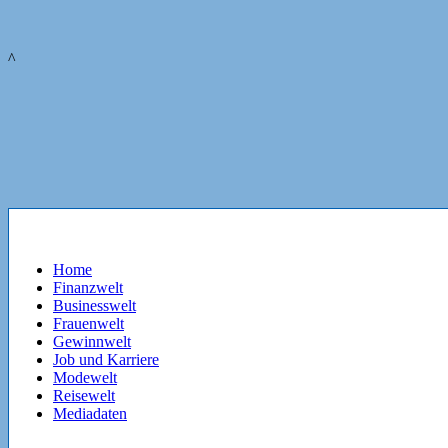
^
Home
Finanzwelt
Businesswelt
Frauenwelt
Gewinnwelt
Job und Karriere
Modewelt
Reisewelt
Mediadaten