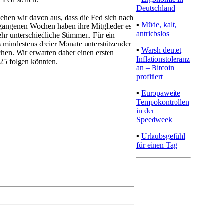
Deutschland
gehen wir davon aus, dass die Fed sich nach
▪
Müde, kalt,
rgangenen Wochen haben ihre Mitglieder es
antriebslos
ehr unterschiedliche Stimmen. Für ein
 mindestens dreier Monate unterstützender
▪
Warsh deutet
hen. Wir erwarten daher einen ersten
Inflationstoleranz
025 folgen könnten.
an – Bitcoin
profitiert
▪
Europaweite
Tempokontrollen
in der
Speedweek
▪
Urlaubsgefühl
für einen Tag