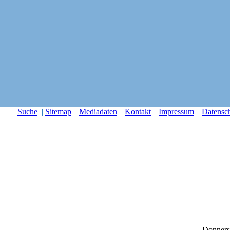
Suche
|
Sitemap
|
Mediadaten
|
Kontakt
|
Impressum
|
Datensc
Donners