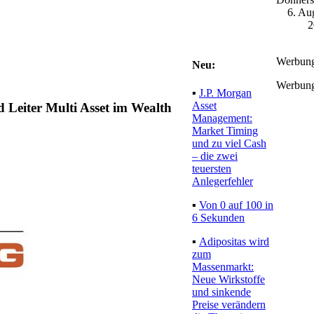
6. Au
2
Werbun
Neu:
Werbun
▪
J.P. Morgan
Asset
d Leiter Multi Asset im Wealth
Management:
Market Timing
und zu viel Cash
– die zwei
teuersten
Anlegerfehler
▪
Von 0 auf 100 in
6 Sekunden
▪
Adipositas wird
zum
Massenmarkt:
Neue Wirkstoffe
und sinkende
Preise verändern