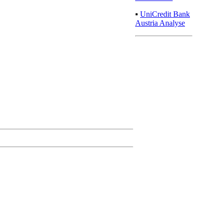
▪
UniCredit Bank
Austria Analyse