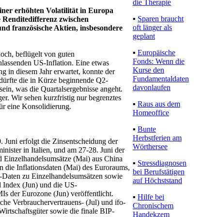
die Therapie
ner erhöhten Volatilität in Europa
▪
Sparen braucht
 Renditedifferenz zwischen
oft länger als
und französische Aktien, insbesondere
geplant
▪
Europäische
och, beflügelt von guten
Fonds: Wenn die
lassenden US-Inflation. Eine etwas
Kurse den
ng in diesem Jahr erwartet, konnte der
Fundamentaldaten
dürfte die in Kürze beginnende Q2-
davonlaufen
sein, was die Quartalsergebnisse angeht.
er. Wir sehen kurzfristig nur begrenztes
▪
Raus aus dem
für eine Konsolidierung.
Homeoffice
▪
Bunte
Herbstferien am
Juni erfolgt die Zinsentscheidung der
Wörthersee
nister in Italien, und am 27-28. Juni der
nd Einzelhandelsumsätze (Mai) aus China
▪
Stressdiagnosen
n die Inflationsdaten (Mai) des Euroraums,
bei Berufstätigen
-Daten zu Einzelhandelsumsätzen sowie
auf Höchststand
d Index (Jun) und die US-
 der Eurozone (Jun) veröffentlicht.
▪
Hilfe bei
he Verbrauchervertrauens- (Jul) und ifo-
Chronischem
irtschaftsgüter sowie die finale BIP-
Handekzem