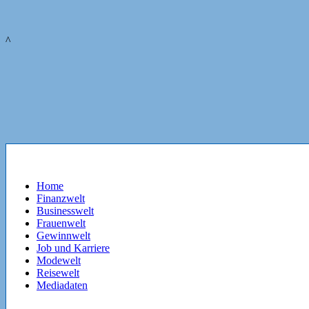
^
Home
Finanzwelt
Businesswelt
Frauenwelt
Gewinnwelt
Job und Karriere
Modewelt
Reisewelt
Mediadaten