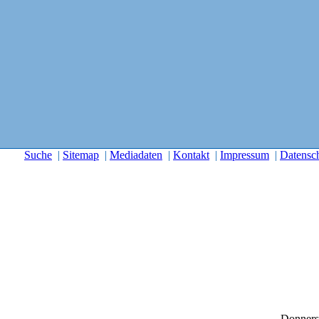
Suche
|
Sitemap
|
Mediadaten
|
Kontakt
|
Impressum
|
Datensc
Donners