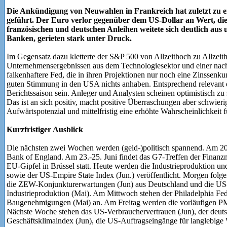
Die Ankündigung von Neuwahlen in Frankreich hat zuletzt zu ei
geführt. Der Euro verlor gegenüber dem US-Dollar an Wert, die
französischen und deutschen Anleihen weitete sich deutlich aus 
Banken, gerieten stark unter Druck.
Im Gegensatz dazu kletterte der S&P 500 von Allzeithoch zu Allzeith
Unternehmensergebnissen aus dem Technologiesektor und einer nach
falkenhaftere Fed, die in ihren Projektionen nur noch eine Zinssenku
guten Stimmung in den USA nichts anhaben. Entsprechend relevant 
Berichtssaison sein. Anleger und Analysten scheinen optimistisch zu 
Das ist an sich positiv, macht positive Überraschungen aber schwierig
Aufwärtspotenzial und mittelfristig eine erhöhte Wahrscheinlichkeit 
Kurzfristiger Ausblick
Die nächsten zwei Wochen werden (geld-)politisch spannend. Am 20. 
Bank of England. Am 23.-25. Juni findet das G7-Treffen der Finanzmi
EU-Gipfel in Brüssel statt. Heute werden die Industrieproduktion u
sowie der US-Empire State Index (Jun.) veröffentlicht. Morgen folge
die ZEW-Konjunkturerwartungen (Jun) aus Deutschland und die US
Industrieproduktion (Mai). Am Mittwoch stehen der Philadelphia Fe
Baugenehmigungen (Mai) an. Am Freitag werden die vorläufigen PMIs
Nächste Woche stehen das US-Verbrauchervertrauen (Jun), der deutsc
Geschäftsklimaindex (Jun), die US-Auftragseingänge für langlebige W