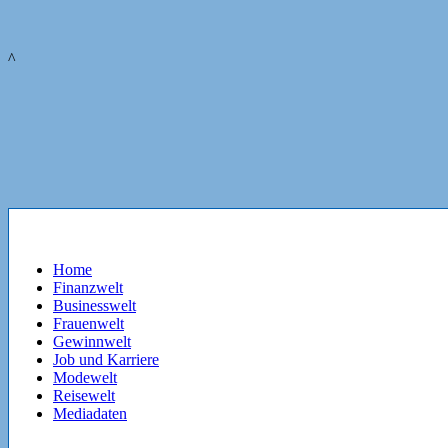
^
Home
Finanzwelt
Businesswelt
Frauenwelt
Gewinnwelt
Job und Karriere
Modewelt
Reisewelt
Mediadaten