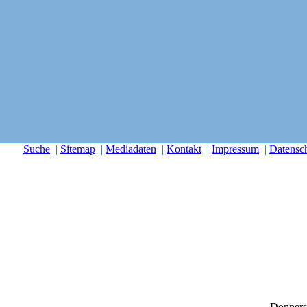
Suche
|
Sitemap
|
Mediadaten
|
Kontakt
|
Impressum
|
Datensc
Donners