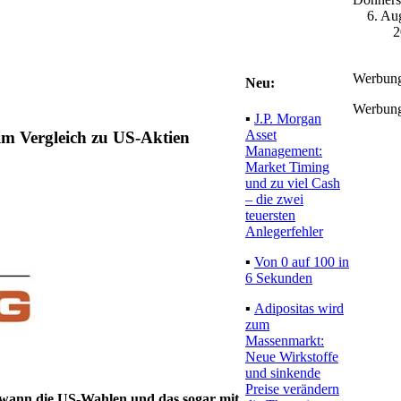
6. Au
2
Werbun
Neu:
Werbun
▪
J.P. Morgan
Asset
im Vergleich zu US-Aktien
Management:
Market Timing
und zu viel Cash
– die zwei
teuersten
Anlegerfehler
▪
Von 0 auf 100 in
6 Sekunden
▪
Adipositas wird
zum
Massenmarkt:
Neue Wirkstoffe
und sinkende
Preise verändern
ewann die US-Wahlen und das sogar mit