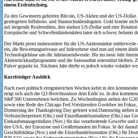
einem Erdrutschsieg.
Zu den Gewinnern gehörten Bitcoin, US-Aktien und der US-Dollar. 
gestiegenen Inflations- und Staatsschuldenängsten. Gold konnte nicht
auf steigende Realrenditen, den starken US-Dollar und eine Rotation
Europäische und Schwellenländeraktien taten sich schwer, belastet du
Der Markt preist insbesondere für die US-Aktienmärkte mittlerweile
ein, die Bewertungsniveaus auf Indexebene sind nun auf einem ähn
Technologieblase um die Jahrtausendwende. Bis ins neue Jahr hinein
Aktienrückkaufprogramme und die Saisonalität unterstützt bleiben. Zu
Pulver geparkt ist. Nächstes Jahr dürfte es jedoch wieder volatiler we
Kurzfristiger Ausblick
Nach zwei politisch ereignisreichen Wochen kehrt in den kommen
neigt sich auch die Q3-Berichtssaison dem Ende zu. In den komme
S&P 500 Unternehmen berichten. Zu Wochenbeginn stehen der G20-G
sowie eine Rede des Chicago Fed-Vorsitzenden Goolsbee im Fokus
Donnerstag der Thanksgiving Day gefeiert wird.Datenseitig stehen 
Verbraucherpreisen (Okt.) und Einzelhandelsumsätzen (Okt.) aus Gro
Einkaufsmanagerindizes (Nov.) für das verarbeitende Gewerbe und d
den USA, der Eurozone und Großbritannien im Fokus. In der darauf
Geschäftsklima (Nov.) und die Einzelhandelsumsätze (Okt.) für Deuts
BIP (Q3) sowie der Verbraucherpreisindex (Nov.) für die Eurozone 