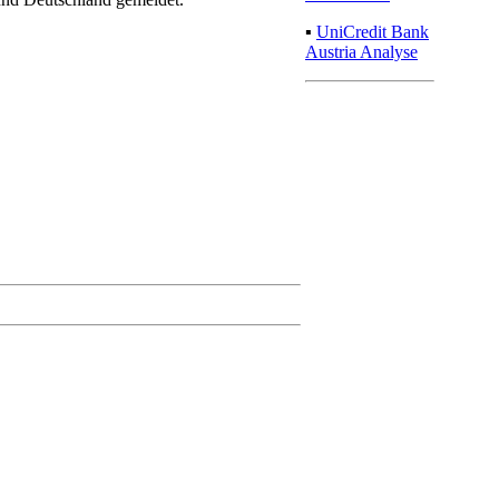
▪
UniCredit Bank
Austria Analyse