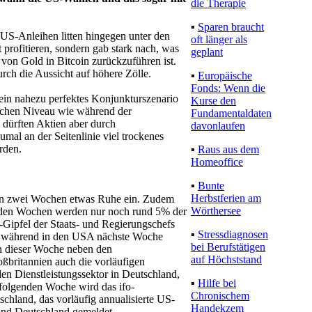
die Therapie
▪
Sparen braucht
US-Anleihen litten hingegen unter den
oft länger als
 profitieren, sondern gab stark nach, was
geplant
 von Gold in Bitcoin zurückzuführen ist.
rch die Aussicht auf höhere Zölle.
▪
Europäische
Fonds: Wenn die
 ein nahezu perfektes Konjunkturszenario
Kurse den
lichen Niveau wie während der
Fundamentaldaten
 dürften Aktien aber durch
davonlaufen
mal an der Seitenlinie viel trockenes
rden.
▪
Raus aus dem
Homeoffice
▪
Bunte
Herbstferien am
den zwei Wochen etwas Ruhe ein. Zudem
Wörthersee
nden Wochen werden nur noch rund 5% der
ipfel der Staats- und Regierungschefs
▪
Stressdiagnosen
, während in den USA nächste Woche
bei Berufstätigen
in dieser Woche neben den
auf Höchststand
ßbritannien auch die vorläufigen
en Dienstleistungssektor in Deutschland,
▪
Hilfe bei
folgenden Woche wird das ifo-
Chronischem
chland, das vorläufig annualisierte US-
Handekzem
und Deutschland gemeldet.