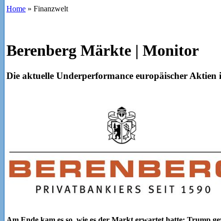
Home
»
Finanzwelt
Berenberg Märkte | Monitor
Die aktuelle Underperformance europäischer Aktien 
Am Ende kam es so, wie es der Markt erwartet hatte: Trump g