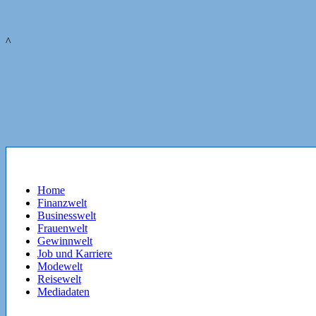
^
Home
Finanzwelt
Businesswelt
Frauenwelt
Gewinnwelt
Job und Karriere
Modewelt
Reisewelt
Mediadaten