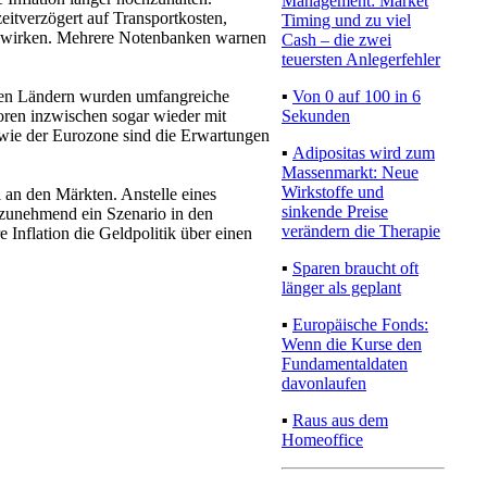
Management: Market
ne wirken. Mehrere Notenbanken warnen
Timing und zu viel
Cash – die zwei
teuersten
elen Ländern wurden umfangreiche
Anlegerfehler
ren inzwischen sogar wieder mit
▪
Von 0 auf 100 in 6
 wie der Eurozone sind die Erwartungen
Sekunden
▪
Adipositas wird zum
 an den Märkten. Anstelle eines
Massenmarkt: Neue
 zunehmend ein Szenario in den
Wirkstoffe und
 Inflation die Geldpolitik über einen
sinkende Preise
verändern die
Therapie
▪
Sparen braucht oft
länger als geplant
▪
Europäische Fonds:
Wenn die Kurse den
Fundamentaldaten
davonlaufen
▪
Raus aus dem
Homeoffice