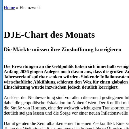
Home
»
Finanzwelt
DJE-Chart des Monats
Die Märkte müssen ihre Zinshoffnung korrigieren
Die Erwartungen an die Geldpolitik haben sich innerhalb wenig
Anfang 2026 gingen Anleger noch davon aus, dass die großen Ze
Jahresverlauf spürbar senken würden. Sinkende Inflationsraten
wirtschaftliche Abkühlung schienen den Weg für einen globalen
Einschätzung wurde inzwischen jedoch deutlich korrigiert.
Auslöser der Neubewertung sind vor allem die erneut gestiegenen In
dabei die geopolitische Eskalation im Nahen Osten. Der Konflikt mi
die Straße von Hormus, eine der weltweit wichtigsten Transportroute
deutlich steigen lassen und die Sorge vor einer neuen Inflationswelle 
Damit geraten die Zentralbanken erneut in einen Zielkonflikt. Einer
Teilen der Weltwirtschaft ab, andererseits drohen höhere Ölpreise, di
Besonders problematisch ist dabei, dass Energiepreisschocks häufig z