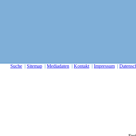
Suche
|
Sitemap
|
Mediadaten
|
Kontakt
|
Impressum
|
Datensc
Freitag