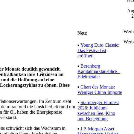
Aug
2
Werbu
Neu:
Werbu
▪
Young Euro Classic:
Das Festival ist
eröffnet!
▪
Berenberg
er Monate deutlich gewandelt.
Kapitalmarktausblick -
ntralbanken ihre Leitzinsen im
Edelmetalle
 und die Hoffnung auf eine
 Lockerungszyklus zu ebnen. Diese
▪
Chart des Monats:
Weniger China-
Importe
flationserwartungen. Im Zentrum steht
t dem Iran und die Unsicherheit rund um
▪
Starnberger Filmfest
n für Öl, haben die Energiepreise
2026: Jubiläum
verstärkt.
zwischen See, Kino
und Begegnung
seits schwächt sich das Wachstum in
e Inflation länger hochzuhalten.
▪
J.P. Morgan Asset
eitverzögert auf Transportkosten,