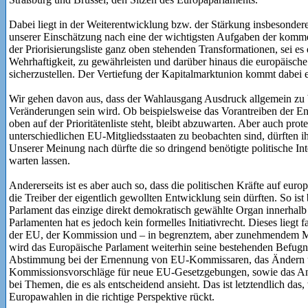
Dabei liegt in der Weiterentwicklung bzw. der Stärkung insbesonder
unserer Einschätzung nach eine der wichtigsten Aufgaben der komme
der Priorisierungsliste ganz oben stehenden Transformationen, sei es 
Wehrhaftigkeit, zu gewährleisten und darüber hinaus die europäisch
sicherzustellen. Der Vertiefung der Kapitalmarktunion kommt dabei 
Wir gehen davon aus, dass der Wahlausgang Ausdruck allgemein zu
Veränderungen sein wird. Ob beispielsweise das Vorantreiben der 
oben auf der Prioritätenliste steht, bleibt abzuwarten. Aber auch prot
unterschiedlichen EU-Mitgliedsstaaten zu beobachten sind, dürften i
Unserer Meinung nach dürfte die so dringend benötigte politische In
warten lassen.
Andererseits ist es aber auch so, dass die politischen Kräfte auf eur
die Treiber der eigentlich gewollten Entwicklung sein dürften. So is
Parlament das einzige direkt demokratisch gewählte Organ innerhal
Parlamenten hat es jedoch kein formelles Initiativrecht. Dieses liegt 
der EU, der Kommission und – in begrenztem, aber zunehmendem Ma
wird das Europäische Parlament weiterhin seine bestehenden Befugn
Abstimmung bei der Ernennung von EU-Kommissaren, das Ändern u
Kommissionsvorschläge für neue EU-Gesetzgebungen, sowie das A
bei Themen, die es als entscheidend ansieht. Das ist letztendlich das
Europawahlen in die richtige Perspektive rückt.