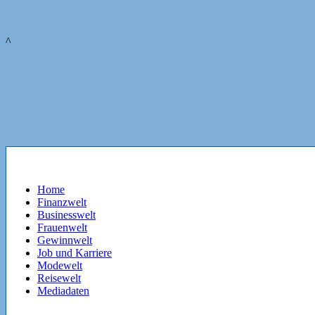
^
Home
Finanzwelt
Businesswelt
Frauenwelt
Gewinnwelt
Job und Karriere
Modewelt
Reisewelt
Mediadaten