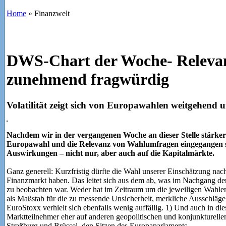
Home
»
Finanzwelt
DWS-Chart der Woche- Releva
zunehmend fragwürdig
Volatilität zeigt sich von Europawahlen weitgehend 
Nachdem wir in der vergangenen Woche an dieser Stelle stärker
Europawahl und die Relevanz von Wahlumfragen eingegangen si
Auswirkungen – nicht nur, aber auch auf die Kapitalmärkte.
Ganz generell: Kurzfristig dürfte die Wahl unserer Einschätzung nac
Finanzmarkt haben. Das leitet sich aus dem ab, was im Nachgang 
zu beobachten war. Weder hat im Zeitraum um die jeweiligen Wahle
als Maßstab für die zu messende Unsicherheit, merkliche Ausschläge
EuroStoxx verhielt sich ebenfalls wenig auffällig. 1) Und auch in di
Marktteilnehmer eher auf anderen geopolitischen und konjunkturellen
Straßburg und Brüssel, den Sitzen des Europaparlaments.