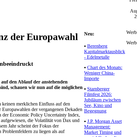
Aug
2
Werb
Neu:
nz der Europawahl
Werb
▪
Berenberg
Kapitalmarktausblick
- Edelmetalle
unbeeindruckt
▪
Chart des Monats:
Weniger China-
Importe
 auf den Ablauf der anstehenden
nd, schauen wir nun auf die möglichen
▪
Starnberger
Filmfest 2026:
Jubiläum zwischen
h keinen merklichen Einfluss auf den
See, Kino und
der Europawahlen der vergangenen Dekaden
Begegnung
n der Economic Policy Uncertainty Index,
 aufgewiesen, die Volatilität von Dax und
▪
J.P. Morgan Asset
esem Jahr scheint der Fokus der
Management:
 Problemfeldern zu liegen als auf
Market Timing und