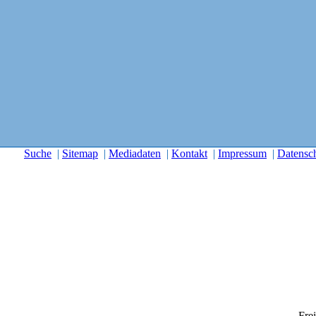
Suche
|
Sitemap
|
Mediadaten
|
Kontakt
|
Impressum
|
Datensc
Frei