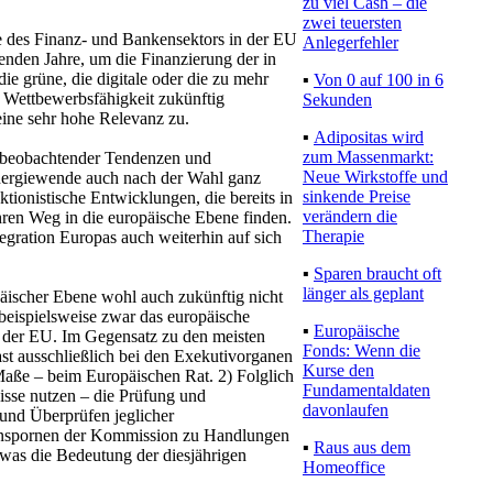
zu viel Cash – die
zwei teuersten
e des Finanz- und Bankensektors in der EU
Anlegerfehler
nden Jahre, um die Finanzierung der in
die grüne, die digitale oder die zu mehr
▪
Von 0 auf 100 in 6
e Wettbewerbsfähigkeit zukünftig
Sekunden
eine sehr hohe Relevanz zu.
▪
Adipositas wird
zum Massenmarkt:
 beobachtender Tendenzen und
Neue Wirkstoffe und
Energiewende auch nach der Wahl ganz
sinkende Preise
ektionistische Entwicklungen, die bereits in
verändern die
hren Weg in die europäische Ebene finden.
Therapie
tegration Europas auch weiterhin auf sich
▪
Sparen braucht oft
länger als geplant
opäischer Ebene wohl auch zukünftig nicht
t beispielsweise zwar das europäische
▪
Europäische
b der EU. Im Gegensatz zu den meisten
Fonds: Wenn die
fast ausschließlich bei den Exekutivorganen
Kurse den
ße – beim Europäischen Rat. 2) Folglich
Fundamentaldaten
isse nutzen – die Prüfung und
davonlaufen
nd Überprüfen jeglicher
nspornen der Kommission zu Handlungen
▪
Raus aus dem
, was die Bedeutung der diesjährigen
Homeoffice