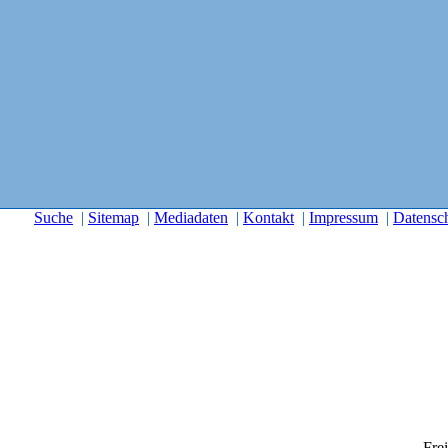
Suche
|
Sitemap
|
Mediadaten
|
Kontakt
|
Impressum
|
Datensc
Frei