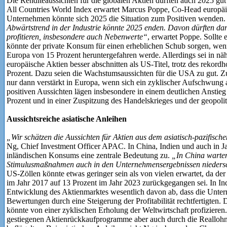
Die Renditeaussichten für die globalen Aktien dürften auch 2025 gu
All Countries World Index erwartet Marcus Poppe, Co-Head europäi
Unternehmen könnte sich 2025 die Situation zum Positiven wenden
Abwärtstrend in der Industrie könnte 2025 enden. Davon dürften d
profitieren, insbesondere auch Nebenwerte“
, erwartet Poppe. Sollt
könnte der private Konsum für einen erheblichen Schub sorgen, wenn
Europa von 15 Prozent heruntergefahren werde. Allerdings sei in näh
europäische Aktien besser abschnitten als US-Titel, trotz des reko
Prozent. Dazu seien die Wachstumsaussichten für die USA zu gut. Zu
nur dann verstärkt in Europa, wenn sich ein zyklischer Aufschwung a
positiven Aussichten lägen insbesondere in einem deutlichen Anstie
Prozent und in einer Zuspitzung des Handelskrieges und der geopolit
Aussichtsreiche asiatische Anleihen
„Wir schätzen die Aussichten für Aktien aus dem asiatisch-pazifisc
Ng, Chief Investment Officer APAC. In China, Indien und auch in 
inländischen Konsums eine zentrale Bedeutung zu.
„In China warten
Stimulusmaßnahmen auch in den Unternehmensergebnissen nieders
US-Zöllen könnte etwas geringer sein als von vielen erwartet, da de
im Jahr 2017 auf 13 Prozent im Jahr 2023 zurückgegangen sei. In I
Entwicklung des Aktienmarktes wesentlich davon ab, dass die Unter
Bewertungen durch eine Steigerung der Profitabilität rechtfertigten
könnte von einer zyklischen Erholung der Weltwirtschaft profizieren.
gestiegenen Aktienrückkaufprogramme aber auch durch die Realloh