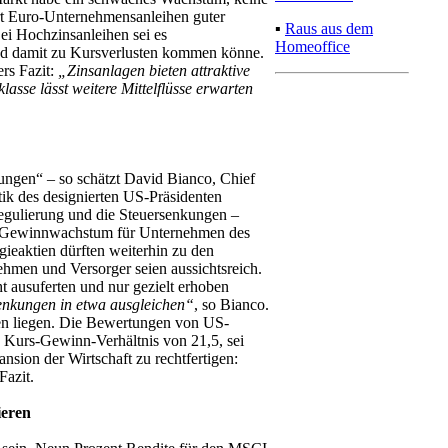
ert Euro-Unternehmensanleihen guter
▪
Raus aus dem
ei Hochzinsanleihen sei es
Homeoffice
und damit zu Kursverlusten kommen könne.
ers Fazit:
„Zinsanlagen bieten attraktive
lasse lässt weitere Mittelflüsse erwarten
ungen“ – so schätzt David Bianco, Chief
tik des designierten US-Präsidenten
gulierung und die Steuersenkungen –
s Gewinnwachstum für Unternehmen des
ieaktien dürften weiterhin zu den
ehmen und Versorger seien aussichtsreich.
ht ausuferten und nur gezielt erhoben
senkungen in etwa ausgleichen“
, so Bianco.
en liegen. Die Bewertungen von US-
s Kurs-Gewinn-Verhältnis von 21,5, sei
sion der Wirtschaft zu rechtfertigen:
Fazit.
ieren