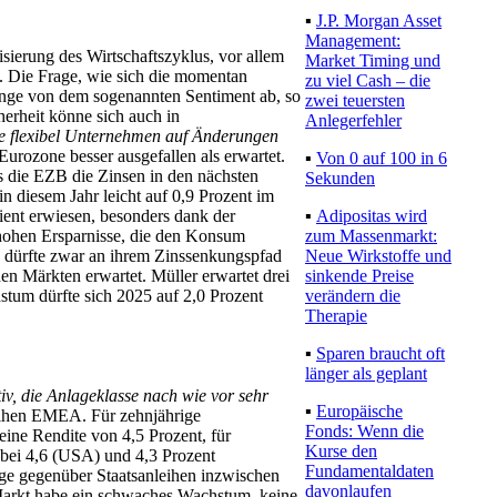
▪
J.P. Morgan Asset
Management:
sierung des Wirtschaftszyklus, vor allem
Market Timing und
e. Die Frage, wie sich die momentan
zu viel Cash – die
änge von dem sogenannten Sentiment ab, so
zwei teuersten
herheit könne sich auch in
Anlegerfehler
ie flexibel Unternehmen auf Änderungen
Eurozone besser ausgefallen als erwartet.
▪
Von 0 auf 100 in 6
ss die EZB die Zinsen in den nächsten
Sekunden
 diesem Jahr leicht auf 0,9 Prozent im
▪
Adipositas wird
lient erwiesen, besonders dank der
zum Massenmarkt:
 hohen Ersparnisse, die den Konsum
Neue Wirkstoffe und
k dürfte zwar an ihrem Zinssenkungspfad
sinkende Preise
en Märkten erwartet. Müller erwartet drei
verändern die
um dürfte sich 2025 auf 2,0 Prozent
Therapie
▪
Sparen braucht oft
länger als geplant
iv, die Anlageklasse nach wie vor sehr
▪
Europäische
eihen EMEA. Für zehnjährige
Fonds: Wenn die
eine Rendite von 4,5 Prozent, für
Kurse den
 bei 4,6 (USA) und 4,3 Prozent
Fundamentaldaten
ge gegenüber Staatsanleihen inzwischen
davonlaufen
 Markt habe ein schwaches Wachstum, keine