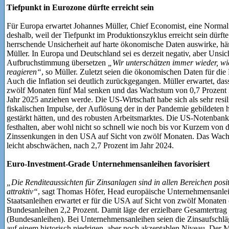
Tiefpunkt in Eurozone dürfte erreicht sein
Für Europa erwartet Johannes Müller, Chief Economist, eine Normali
deshalb, weil der Tiefpunkt im Produktionszyklus erreicht sein dürft
herrschende Unsicherheit auf harte ökonomische Daten auswirke, h
Müller. In Europa und Deutschland sei es derzeit negativ, aber Unsic
Aufbruchstimmung übersetzen
„Wir unterschätzen immer wieder, w
reagieren“
, so Müller. Zuletzt seien die ökonomischen Daten für die 
Auch die Inflation sei deutlich zurückgegangen. Müller erwartet, da
zwölf Monaten fünf Mal senken und das Wachstum von 0,7 Prozent in
Jahr 2025 anziehen werde. Die US-Wirtschaft habe sich als sehr resi
fiskalischen Impulse, der Auflösung der in der Pandemie gebildeten
gestärkt hätten, und des robusten Arbeitsmarktes. Die US-Notenban
festhalten, aber wohl nicht so schnell wie noch bis vor Kurzem von d
Zinssenkungen in den USA auf Sicht von zwölf Monaten. Das Wachst
leicht abschwächen, nach 2,7 Prozent im Jahr 2024.
Euro-Investment-Grade Unternehmensanleihen favorisiert
„Die Renditeaussichten für Zinsanlagen sind in allen Bereichen posit
attraktiv“
, sagt Thomas Höfer, Head europäische Unternehmensanl
Staatsanleihen erwartet er für die USA auf Sicht von zwölf Monaten 
Bundesanleihen 2,2 Prozent. Damit läge der erzielbare Gesamtertrag
(Bundesanleihen). Bei Unternehmensanleihen seien die Zinsaufschlä
auf einem historisch niedrigen, aber noch akzeptablen Niveau. Der