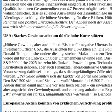
Rezession und ein stabiles Finanzsystem eingepreist. Höfer favorisi
Qualität, bei denen Gesamtrenditen von 4,7 Prozent möglich seien. B
wahrscheinlicher, dass es zu einer Ausweitung der Zinsaufschläge 
Allerdings entschädige die höhere Verzinsung für diese Risiken. Höf
Renditen und positive Ertragsaussichten. Der Appetit nach der Assetk
und wirkt sich unterstützend auf die Bewertung aus.“
USA: Starkes Gewinnwachstum dürfte hohe Kurse stützen
„Höhere Gewinne, aber auch höhere Risiken für negative Überrasch
Investment Officer USA, die Aussichten für US-Aktien ein. Die Poli
Donald Trump – insbesondere die angestrebten Maßnahmen zur Dere
werde gut für die Entwicklung der Unternehmensgewinne sein. Da
S&P 500 dürfte 2025 bei zehn bis fünfzehn Prozent liegen. Technolog
Kurstreibern gehören, aber auch Finanztitel, energieintensive Untern
Voraussetzung dafür sei allerdings, dass die angekündigten Zölle nic
würden.
„Per Saldo könnten sich die Effekte von Zöllen und Steuer
Den S&P 500 sieht er auf Sicht von zwölf Monaten bei 6.500 Punkt
Aktien dürften damit nach wie vor sehr hoch bleiben – ein erwartete
aber angesichts der Gewinndynamik und einer lang anhaltenden Expan
„Wir erwarten ein starkes, langanhaltendes Wachstum“
, so Biancos 
Europäische Aktien könnten von zyklischem Aufschwung profit