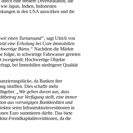
durch eine breitere Diversifikation, die
wie Japan, Indien, Indonesien
ssenkungen in den USA auswirken und die
 wir einen Turnaround“
, sagt Ulrich von
etzt eine Erholung bei Core-Immobilien
chwertige Büros.“
Nachdem die Märkte
e folgte, in schwierige Fahrwasser gerieten
kt zweigeteilt: Hochwertige Objekte
ragt, bei Immobilien niedrigerer Qualität
nanzierungslücke, da Banken ihre
ng strafften. Dies schaffe mehr
ditgeber.
„Wir gehen davon aus, dass
itbetrag zur Verfügung stellt, eine immer
ation aus vorrangigen Bankkrediten und
Sektor seien Infrastrukturinvestitionen in
lionen Euro summieren dürfte. Das biete
uktur-Fremdkapitalinvestitionen, da die