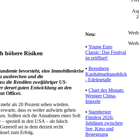
Aug
2
Werb
Neu:
Werb
▪
Young Euro
Classic: Das Festival
ch höhere Risiken
ist eröffnet!
▪
Berenberg
Pandemie bevorsteht, eine Immobilienkrise
Kapitalmarktausblick
opa ausbrechen und die
- Edelmetalle
ss die Renditen zweijähriger US-
er derart guten Entwicklung an den
▪
Chart des Monats:
nt Officer.
Weniger China-
Importe
n mehr als 20 Prozent sehen würden.
erwarte, dass es weiter aufwärts gehen
▪
Starnberger
gen. Sollten sich die Annahmen eines Soft
Filmfest 2026:
– speziell in den USA – als falsch
Jubiläum zwischen
enerell sei in dem derzeit recht
See, Kino und
lüssel zum Erfolg.
Begegnung