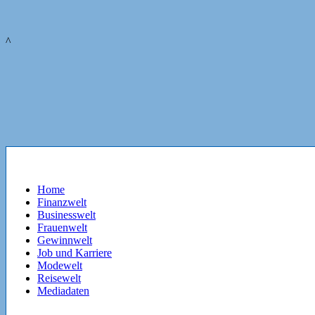
^
Home
Finanzwelt
Businesswelt
Frauenwelt
Gewinnwelt
Job und Karriere
Modewelt
Reisewelt
Mediadaten