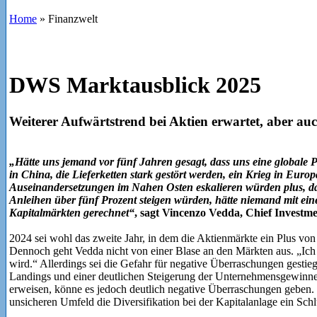
Home
»
Finanzwelt
DWS Marktausblick 2025
Weiterer Aufwärtstrend bei Aktien erwartet, aber au
„Hätte uns jemand vor fünf Jahren gesagt, dass uns eine globale 
in China, die Lieferketten stark gestört werden, ein Krieg in Eur
Auseinandersetzungen im Nahen Osten eskalieren würden plus, da
Anleihen über fünf Prozent steigen würden, hätte niemand mit ein
Kapitalmärkten gerechnet“
, sagt Vincenzo Vedda, Chief Investme
2024 sei wohl das zweite Jahr, in dem die Aktienmärkte ein Plus vo
Dennoch geht Vedda nicht von einer Blase an den Märkten aus. „Ich 
wird.“ Allerdings sei die Gefahr für negative Überraschungen gestie
Landings und einer deutlichen Steigerung der Unternehmensgewinne 
erweisen, könne es jedoch deutlich negative Überraschungen geben. G
unsicheren Umfeld die Diversifikation bei der Kapitalanlage ein Sch