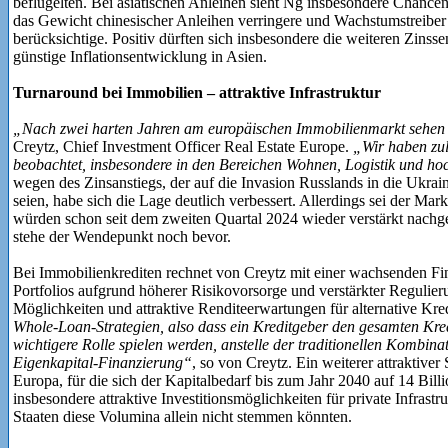
beflügelten. Bei asiatischen Anleihen sieht Ng insbesondere Chancen 
das Gewicht chinesischer Anleihen verringere und Wachstumstreiber 
berücksichtige. Positiv dürften sich insbesondere die weiteren Zin
günstige Inflationsentwicklung in Asien.
Turnaround bei Immobilien – attraktive Infrastruktur
„Nach zwei harten Jahren am europäischen Immobilienmarkt sehen
Creytz, Chief Investment Officer Real Estate Europe.
„Wir haben zul
beobachtet, insbesondere in den Bereichen Wohnen, Logistik und ho
wegen des Zinsanstiegs, der auf die Invasion Russlands in die Ukrain
seien, habe sich die Lage deutlich verbessert. Allerdings sei der Mar
würden schon seit dem zweiten Quartal 2024 wieder verstärkt nachgef
stehe der Wendepunkt noch bevor.
Bei Immobilienkrediten rechnet von Creytz mit einer wachsenden Fi
Portfolios aufgrund höherer Risikovorsorge und verstärkter Regulieru
Möglichkeiten und attraktive Renditeerwartungen für alternative Kre
Whole-Loan-Strategien, also dass ein Kreditgeber den gesamten Kred
wichtigere Rolle spielen werden, anstelle der traditionellen Kombin
Eigenkapital-Finanzierung“
, so von Creytz. Ein weiterer attraktiver 
Europa, für die sich der Kapitalbedarf bis zum Jahr 2040 auf 14 Bil
insbesondere attraktive Investitionsmöglichkeiten für private Infrastr
Staaten diese Volumina allein nicht stemmen könnten.