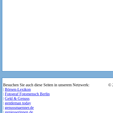
Besuchen Sie auch diese Seiten in unserem Netzwerk:
© 
|
Börsen-Lexikon
|
Fotograf Fotomensch Berlin
|
Geld & Genuss
|
gentleman today
|
genussmaenner.de
|
geniesserinnen.de