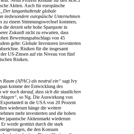
t sein. Neun Prozent Rendite für den MSCI
sche Aktien. Auch für europäische
.
„Der langanhaltende globale
ann insbesondere europäische Unternehmen
e es zu einem Stimmungswechsel kommen,
 die derzeit sehr hohe Sparquote in
erer Zukunft nicht zu erwarten, dass
rdhohen Bewertungsabschlags von 45
dem gelte: Globale Investoren investierten
bzeichne. Risiken für die insgesamt
g der US-Zinsen auf ein Niveau von fünf
ischen Risiken.
hen Raum (APAC) als neutral ein“
sagt Ivy
Japan komme der Entwicklung des
 wir noch darauf, dass sich die staatlichen
chlagen“
, so Ng. Die Auswirkung von
r Exportanteil in die USA von 20 Prozent
ndien wiederum hänge die weitere
nehmen mehr investierten und die hohen
. Der japanische Aktienmarkt wiederum
 Er werde gestützt durch die stark
nsteigerungen, die den Konsum