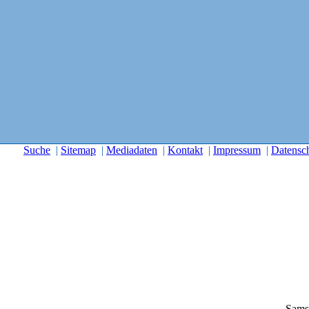
Suche
|
Sitemap
|
Mediadaten
|
Kontakt
|
Impressum
|
Datensc
Sams