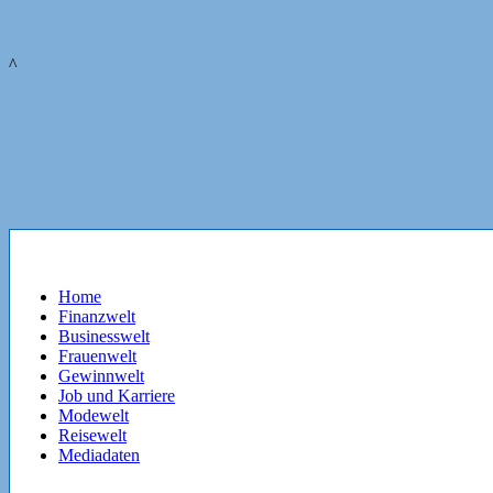
^
Home
Finanzwelt
Businesswelt
Frauenwelt
Gewinnwelt
Job und Karriere
Modewelt
Reisewelt
Mediadaten