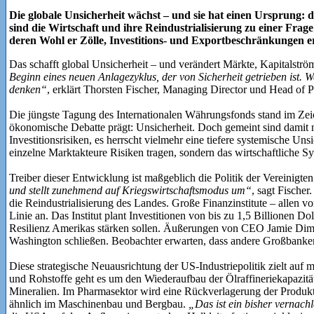
Die globale Unsicherheit wächst – und sie hat einen Ursprung
sind die Wirtschaft und ihre Reindustrialisierung zu einer Frag
deren Wohl er Zölle, Investitions- und Exportbeschränkungen er
Das schafft global Unsicherheit – und verändert Märkte, Kapitalströ
Beginn eines neuen Anlagezyklus, der von Sicherheit getrieben ist. W
denken“
, erklärt Thorsten Fischer, Managing Director und Head of
Die jüngste Tagung des Internationalen Währungsfonds stand im Zeich
ökonomische Debatte prägt: Unsicherheit. Doch gemeint sind damit 
Investitionsrisiken, es herrscht vielmehr eine tiefere systemische Uns
einzelne Marktakteure Risiken tragen, sondern das wirtschaftliche Syst
Treiber dieser Entwicklung ist maßgeblich die Politik der Vereinigte
und stellt zunehmend auf Kriegswirtschaftsmodus um“
, sagt Fischer
die Reindustrialisierung des Landes. Große Finanzinstitute – allen v
Linie an. Das Institut plant Investitionen von bis zu 1,5 Billionen Do
Resilienz Amerikas stärken sollen. Äußerungen von CEO Jamie Dim
Washington schließen. Beobachter erwarten, dass andere Großbanke
Diese strategische Neuausrichtung der US-Industriepolitik zielt auf
und Rohstoffe geht es um den Wiederaufbau der Ölraffineriekapazität
Mineralien. Im Pharmasektor wird eine Rückverlagerung der Produkt
ähnlich im Maschinenbau und Bergbau.
„Das ist ein bisher vernach