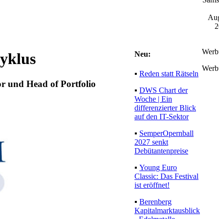
Aug
2
Werb
Neu:
zyklus
Werb
▪
Reden statt Rätseln
or und Head of Portfolio
▪
DWS Chart der
Woche | Ein
differenzierter Blick
auf den IT-Sektor
▪
SemperOpernball
2027 senkt
Debütantenpreise
▪
Young Euro
Classic: Das Festival
ist eröffnet!
▪
Berenberg
Kapitalmarktausblick