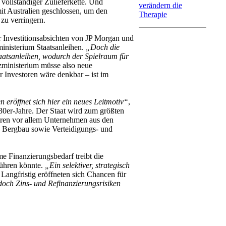
vollständiger Zulieferkette. Und
verändern die
mit Australien geschlossen, um den
Therapie
zu verringern.
er Investitionsabsichten von JP Morgan und
inisterium Staatsanleihen.
„Doch die
taatsanleihen, wodurch der Spielraum für
nzministerium müsse also neue
r Investoren wäre denkbar – ist im
n eröffnet sich hier ein neues Leitmotiv“
,
30er-Jahre. Der Staat wird zum größten
ieren vor allem Unternehmen aus den
e, Bergbau sowie Verteidigungs- und
me Finanzierungsbedarf treibt die
führen könnte.
„Ein selektiver, strategisch
. Langfristig eröffneten sich Chancen für
edoch Zins- und Refinanzierungsrisiken