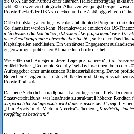
die USA auf den Aufbau einer autarken Halbleiterfertigung inklusive 
schließlich werden strategische Allianzen wie jüngst beispielsweise 
Rohstoffbedarf der USA zu decken und die Abhängigkeit von China 
Offen ist bislang allerdings, wie das ambitionierte Programm trotz d
Co. finanziert werden kann. Normalerweise emittiert das US-Finanzm
inländischen Banken halten jetzt schon überproportional viele US-S
neue Kreditprogramme überschaubar bleibt“
, so Fischer. Das Fina
Kapitalquellen erschließen. Ein verstärktes Engagement ausländische
gegenwärtigen politischen Klima jedoch hochsensibel.
Wie sollten sich Anleger in dieser Lage positionieren?
„Für Investore
erklärt Fischer. „Economic Security“ sei das Investmentthema der 20
Auftraggeber einer umfassenden Reindustrialisierung. Davon profit
Bereichen Energieinfrastruktur, Halbleiterproduktion, Spezialchemi
Rohstoffindustrie.
Das neue Sicherheitsparadigma hat allerdings seinen Preis. Der enor
Staatsverschuldung, was langfristig zu strukturell höheren Renditen 
ausgerichteter Anlageansatz wird daher entscheidend“
, sagt Fischer
„Hard Assets“ und „Made in America“-Themen.
„Kurzfristig sind j
sorgfältig zu beachten.“