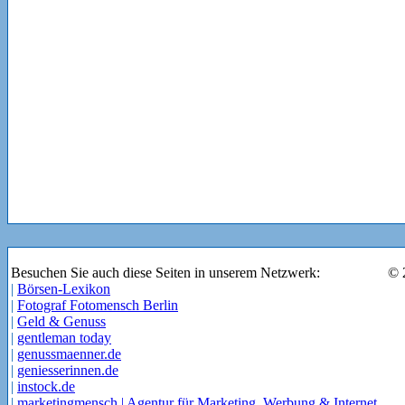
Besuchen Sie auch diese Seiten in unserem Netzwerk:
© 
|
Börsen-Lexikon
|
Fotograf Fotomensch Berlin
|
Geld & Genuss
|
gentleman today
|
genussmaenner.de
|
geniesserinnen.de
|
instock.de
|
marketingmensch | Agentur für Marketing, Werbung & Internet