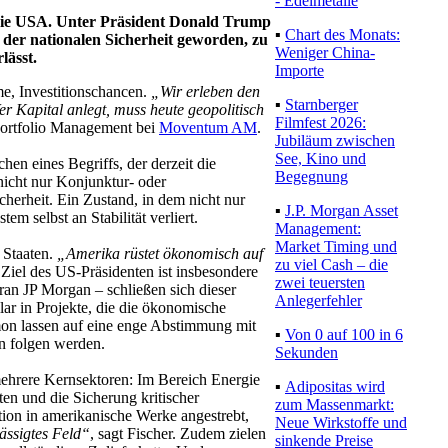
- Edelmetalle
: die USA. Unter Präsident Donald Trump
▪
Chart des Monats:
e der nationalen Sicherheit geworden, zu
Weniger China-
lässt.
Importe
me, Investitionschancen.
„Wir erleben den
▪
Starnberger
er Kapital anlegt, muss heute geopolitisch
Filmfest 2026:
 Portfolio Management bei
Moventum AM
.
Jubiläum zwischen
See, Kino und
en eines Begriffs, der derzeit die
Begegnung
nicht nur Konjunktur- oder
icherheit. Ein Zustand, in dem nicht nur
▪
J.P. Morgan Asset
em selbst an Stabilität verliert.
Management:
Market Timing und
n Staaten.
„Amerika rüstet ökonomisch auf
zu viel Cash – die
. Ziel des US-Präsidenten ist insbesondere
zwei teuersten
oran JP Morgan – schließen sich dieser
Anlegerfehler
llar in Projekte, die die ökonomische
on lassen auf eine enge Abstimmung mit
▪
Von 0 auf 100 in 6
n folgen werden.
Sekunden
 mehrere Kernsektoren: Im Bereich Energie
▪
Adipositas wird
en und die Sicherung kritischer
zum Massenmarkt:
ion in amerikanische Werke angestrebt,
Neue Wirkstoffe und
lässigtes Feld“
, sagt Fischer. Zudem zielen
sinkende Preise