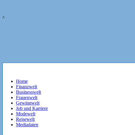
^
Home
Finanzwelt
Businesswelt
Frauenwelt
Gewinnwelt
Job und Karriere
Modewelt
Reisewelt
Mediadaten