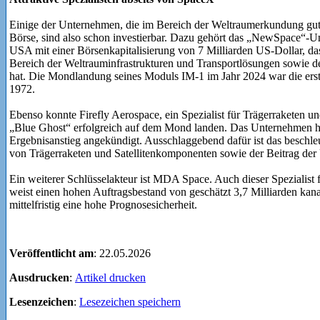
Einige der Unternehmen, die im Bereich der Weltraumerkundung gut po
Börse, sind also schon investierbar. Dazu gehört das „NewSpace“-U
USA mit einer Börsenkapitalisierung von 7 Milliarden US-Dollar, d
Bereich der Weltrauminfrastrukturen und Transportlösungen sowi
hat. Die Mondlandung seines Moduls IM-1 im Jahr 2024 war die erst
1972.
Ebenso konnte Firefly Aerospace, ein Spezialist für Trägerraketen 
„Blue Ghost“ erfolgreich auf dem Mond landen. Das Unternehmen ha
Ergebnisanstieg angekündigt. Ausschlaggebend dafür ist das beschle
von Trägerraketen und Satellitenkomponenten sowie der Beitrag de
Ein weiterer Schlüsselakteur ist MDA Space. Auch dieser Spezialist 
weist einen hohen Auftragsbestand von geschätzt 3,7 Milliarden kana
mittelfristig eine hohe Prognosesicherheit.
Veröffentlicht am
: 22.05.2026
Ausdrucken
:
Artikel drucken
Lesenzeichen
:
Lesezeichen speichern