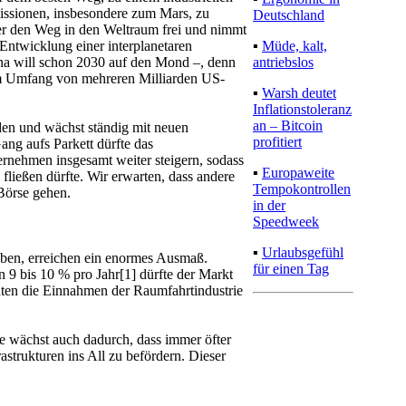
ssionen, insbesondere zum Mars, zu
Deutschland
er den Weg in den Weltraum frei und nimmt
▪
Müde, kalt,
ntwicklung einer interplanetaren
antriebslos
ina will schon 2030 auf den Mond –, denn
im Umfang von mehreren Milliarden US-
▪
Warsh deutet
Inflationstoleranz
an – Bitcoin
den und wächst ständig mit neuen
profitiert
ng aufs Parkett dürfte das
rnehmen insgesamt weiter steigern, sodass
▪
Europaweite
ließen dürfte. Wir erwarten, dass andere
Tempokontrollen
Börse gehen.
in der
Speedweek
▪
Urlaubsgefühl
eben, erreichen ein enormes Ausmaß.
für einen Tag
9 bis 10 % pro Jahr[1] dürfte der Markt
ten die Einnahmen der Raumfahrtindustrie
e wächst auch dadurch, dass immer öfter
strukturen ins All zu befördern. Dieser