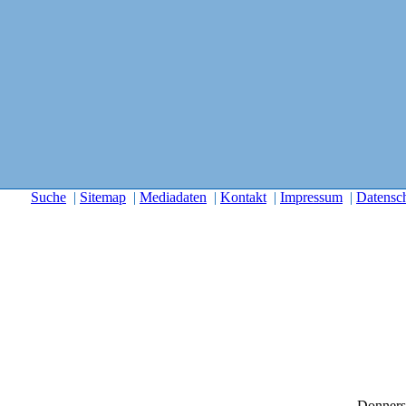
Suche
|
Sitemap
|
Mediadaten
|
Kontakt
|
Impressum
|
Datensc
Donners