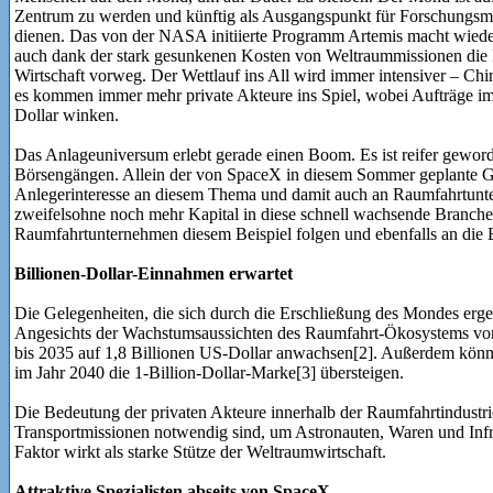
Zentrum zu werden und künftig als Ausgangspunkt für Forschungsmi
dienen. Das von der NASA initiierte Programm Artemis macht wied
auch dank der stark gesunkenen Kosten von Weltraummissionen die E
Wirtschaft vorweg. Der Wettlauf ins All wird immer intensiver – Ch
es kommen immer mehr private Akteure ins Spiel, wobei Aufträge 
Dollar winken.
Das Anlageuniversum erlebt gerade einen Boom. Es ist reifer gewor
Börsengängen. Allein der von SpaceX in diesem Sommer geplante Ga
Anlegerinteresse an diesem Thema und damit auch an Raumfahrtunte
zweifelsohne noch mehr Kapital in diese schnell wachsende Branche f
Raumfahrtunternehmen diesem Beispiel folgen und ebenfalls an die 
Billionen-Dollar-Einnahmen erwartet
Die Gelegenheiten, die sich durch die Erschließung des Mondes erg
Angesichts der Wachstumsaussichten des Raumfahrt-Ökosystems von 
bis 2035 auf 1,8 Billionen US-Dollar anwachsen[2]. Außerdem könn
im Jahr 2040 die 1-Billion-Dollar-Marke[3] übersteigen.
Die Bedeutung der privaten Akteure innerhalb der Raumfahrtindustri
Transportmissionen notwendig sind, um Astronauten, Waren und Infra
Faktor wirkt als starke Stütze der Weltraumwirtschaft.
Attraktive Spezialisten abseits von SpaceX