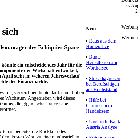
6. Au
2
Werbun
Neu:
 sich
Werbun
▪
Raus aus dem
Homeoffice
ndsmanager des Echiquier Space
▪
Bunte
Herbstferien am
könnte ein entscheidendes Jahr für die
Wörthersee
omponente der Wirtschaft entwickelt,
 April steht im weiteren Jahresverlauf
▪
Stressdiagnosen
chte der Finanzmärkte.
bei Berufstätigen
auf Höchststand
n waren, verzeichnen heute dank einer hohen
hes Wachstum. Angetrieben wird dieses
▪
Hilfe bei
raums, die gigantische strategische
Chronischem
röffnet.
Handekzem
▪
UniCredit Bank
Austria Analyse
Artemis bedeutet die Rückkehr des
 dem besten Weg, zu einem industriellen
▪
Ergonomie in