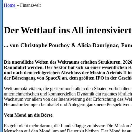
Home
»
Finanzwelt
Der Wettlauf ins All intensiviert
... von Christophe Pouchoy & Alicia Daurignac, Fo
Die unendliche Weiten des Weltraums erhalten Strukturen. 2026 
Raumfahrt werden. Der Sektor hat sich zu einer wesentlichen K
und nach dem erfolgreichen Abschluss der Mission Artemis II im
der Börsengang von SpaceX an, dem größten IPO in der Geschi
Weltraumaktivitäten, die gestern noch allein den Staaten vorbehalte
unternehmerischen und kommerziellen Dynamik ein rasantes jährlic
Wachstum vor allem von der Intensivierung der Erforschung des Welt
Herausforderungen beinhaltet und Anlegern ganz neue Perspektiven e
Vom Mond an die Börse
Es geht nicht mehr darum, die Landesflagge zu hissen: Die Mission 
Menschen auf den Mond, um auf Dauer zu bleiben. Der Mond ist auf