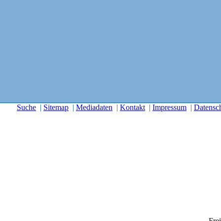
Suche
|
Sitemap
|
Mediadaten
|
Kontakt
|
Impressum
|
Datensc
Frei