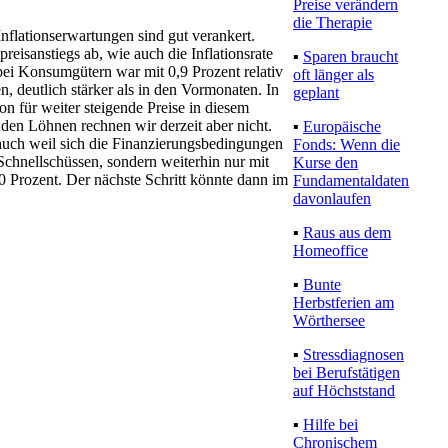
Preise verändern
die Therapie
Inflationserwartungen sind gut verankert.
reisanstiegs ab, wie auch die Inflationsrate
▪
Sparen braucht
g bei Konsumgütern war mit 0,9 Prozent relativ
oft länger als
n, deutlich stärker als in den Vormonaten. In
geplant
n für weiter steigende Preise in diesem
den Löhnen rechnen wir derzeit aber nicht.
▪
Europäische
 auch weil sich die Finanzierungsbedingungen
Fonds: Wenn die
Schnellschüssen, sondern weiterhin nur mit
Kurse den
 Prozent. Der nächste Schritt könnte dann im
Fundamentaldaten
davonlaufen
▪
Raus aus dem
Homeoffice
▪
Bunte
Herbstferien am
Wörthersee
▪
Stressdiagnosen
bei Berufstätigen
auf Höchststand
▪
Hilfe bei
Chronischem