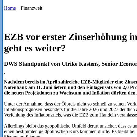
Home
»
Finanzwelt
EZB vor erster Zinserhöhung im
geht es weiter?
DWS Standpunkt von Ulrike Kastens, Senior Econo
Nachdem bereits im April zahlreiche EZB-Mitglieder eine Zinser
Notenbank am 11. Juni liefern und den Einlagensatz von 2,0 Pr
die neuen Projektionen zu Wachstum und Inflation dürften den
Unter der Annahme, dass der Ölpreis nicht so schnell zu seinen Vork
Inflationsprognosen besonders für die Jahre 2026 und 2027 deutlic
Verfehlung des Inflationsziels, was die EZB zum Handeln veranlassen
Allerdings bleibt das geopolitische Umfeld derart unsicher, dass es a
einen bestimmten geldpolitischen Kurs kommen dürfte. Es bleibt be
Sitzung zu Sitzung.