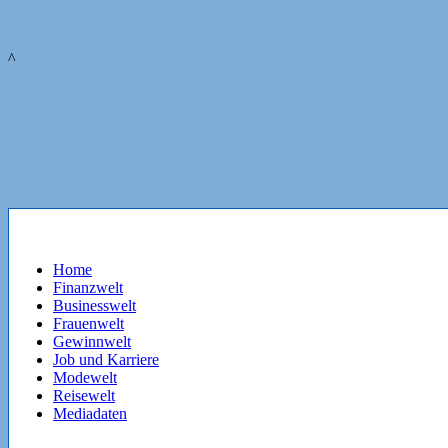
^
Home
Finanzwelt
Businesswelt
Frauenwelt
Gewinnwelt
Job und Karriere
Modewelt
Reisewelt
Mediadaten