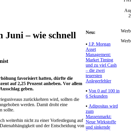
Aug
2
Werb
Neu:
 Juni – wie schnell
Werb
▪
J.P. Morgan
Asset
Management:
Market Timing
mist
und zu viel Cash
– die zwei
teuersten
höhung favorisiert hatten, dürfte die
Anlegerfehler
ozent auf 2,25 Prozent anheben. Vor allem
 Ausschlag geben.
▪
Von 0 auf 100 in
6 Sekunden
riegsniveaus zurückkehren wird, sollten die
h angehoben werden. Damit droht eine
▪
Adipositas wird
 sollte.
zum
Massenmarkt:
uch weiterhin nicht zu einer Vorfestlegung auf
Neue Wirkstoffe
i Datenabhängigkeit und der Entscheidung von
und sinkende