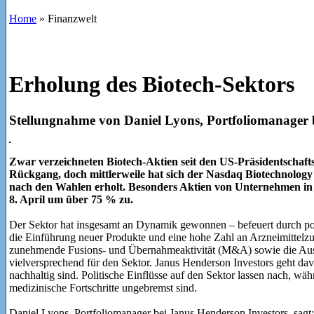
Home
»
Finanzwelt
Erholung des Biotech-Sektors
Stellungnahme von Daniel Lyons, Portfoliomanager 
Zwar verzeichneten Biotech-Aktien seit den US-Präsidentschafts
Rückgang, doch mittlerweile hat sich der Nasdaq Biotechnology 
nach den Wahlen erholt. Besonders Aktien von Unternehmen in 
8. April um über 75 % zu.
Der Sektor hat insgesamt an Dynamik gewonnen – befeuert durch posi
die Einführung neuer Produkte und eine hohe Zahl an Arzneimittel
zunehmende Fusions- und Übernahmeaktivität (M&A) sowie die Aussi
vielversprechend für den Sektor. Janus Henderson Investors geht dav
nachhaltig sind. Politische Einflüsse auf den Sektor lassen nach, wä
medizinische Fortschritte ungebremst sind.
Daniel Lyons, Portfoliomanager bei Janus Henderson Investors, sagt