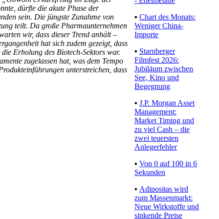
- Edelmetalle
önnte, dürfte die akute Phase der
▪
Chart des Monats:
unden sein. Die jüngste Zunahme von
Weniger China-
tzung teilt. Da große Pharmaunternehmen
Importe
arten wir, dass dieser Trend anhält –
rgangenheit hat sich zudem gezeigt, dass
▪
Starnberger
 die Erholung des Biotech-Sektors war.
Filmfest 2026:
ikamente zugelassen hat, was dem Tempo
Jubiläum zwischen
 Produkteinführungen unterstreichen, dass
See, Kino und
Begegnung
▪
J.P. Morgan Asset
Management:
Market Timing und
zu viel Cash – die
zwei teuersten
Anlegerfehler
▪
Von 0 auf 100 in 6
Sekunden
▪
Adipositas wird
zum Massenmarkt:
Neue Wirkstoffe und
sinkende Preise