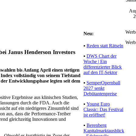
Aug
2
Werb
Neu:
Werb
▪
Reden statt Rätseln
bei Janus Henderson Investors
▪
DWS Chart der
Woche | Ein
differenzierter Blick
wahlen bis Anfang April einen stetigen
auf den IT-Sektor
Index vollständig von seinem Tiefstand
der Entwicklungsphase legten seit dem
▪
SemperOpernball
2027 senkt
Debütantenpreise
tive Ergebnisse aus klinischen Studien,
zulassungen durch die FDA. Auch die
▪
Young Euro
cht auf ein niedrigeres Zinsumfeld sind
Classic: Das Festival
on aus, dass die Performance-Treiber
ist eröffnet!
hrend gleichzeitig Innovationen und
▪
Berenberg
Kapitalmarktausblick
:
„Obwohl es kurzfristig im Zuge der