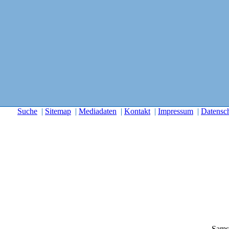
Suche
|
Sitemap
|
Mediadaten
|
Kontakt
|
Impressum
|
Datensc
Sams