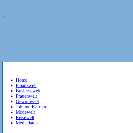
^
Home
Finanzwelt
Businesswelt
Frauenwelt
Gewinnwelt
Job und Karriere
Modewelt
Reisewelt
Mediadaten