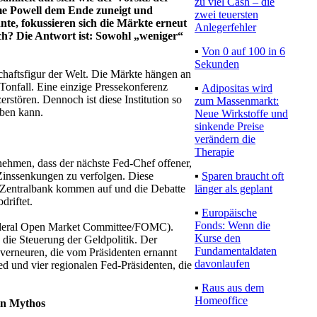
zu viel Cash – die
ome Powell dem Ende zuneigt und
zwei teuersten
nte, fokussieren sich die Märkte erneut
Anlegerfehler
ich? Die Antwort ist: Sowohl „weniger“
▪
Von 0 auf 100 in 6
Sekunden
schaftsfigur der Welt. Die Märkte hängen an
onfall. Eine einzige Pressekonferenz
▪
Adipositas wird
stören. Dennoch ist diese Institution so
zum Massenmarkt:
üben kann.
Neue Wirkstoffe und
sinkende Preise
verändern die
Therapie
nehmen, dass der nächste Fed-Chef offener,
▪
Sparen braucht oft
e Zinssenkungen zu verfolgen. Diese
länger als geplant
r Zentralbank kommen auf und die Debatte
driftet.
▪
Europäische
Fonds: Wenn die
Federal Open Market Committee/FOMC).
Kurse den
 die Steuerung der Geldpolitik. Der
Fundamentaldaten
verneuren, die vom Präsidenten ernannt
davonlaufen
d und vier regionalen Fed-Präsidenten, die
▪
Raus aus dem
Homeoffice
ein Mythos