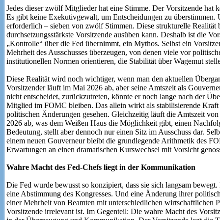
Jedes dieser zwölf Mitglieder hat eine Stimme. Der Vorsitzende hat 
Es gibt keine Exekutivgewalt, um Entscheidungen zu überstimmen. Um
erforderlich – sieben von zwölf Stimmen. Diese strukturelle Realität b
durchsetzungsstärkste Vorsitzende ausüben kann. Deshalb ist die Vors
„Kontrolle“ über die Fed übernimmt, ein Mythos. Selbst ein Vorsitz
Mehrheit des Ausschusses überzeugen, von denen viele vor politisch
institutionellen Normen orientieren, die Stabilität über Wagemut stell
Diese Realität wird noch wichtiger, wenn man den aktuellen Übergan
Vorsitzender läuft im Mai 2026 ab, aber seine Amtszeit als Gouverneu
nicht entscheidet, zurückzutreten, könnte er noch lange nach der Übe
Mitglied im FOMC bleiben. Das allein wirkt als stabilisierende Kraf
politischen Änderungen gesehen. Gleichzeitig läuft die Amtszeit v
2026 ab, was dem Weißen Haus die Möglichkeit gibt, einen Nachfolg
Bedeutung, stellt aber dennoch nur einen Sitz im Ausschuss dar. Sel
einem neuen Gouverneur bleibt die grundlegende Arithmetik des FO
Erwartungen an einen dramatischen Kurswechsel mit Vorsicht genos
Wahre Macht des Fed-Chefs liegt in der Kommunikation
Die Fed wurde bewusst so konzipiert, dass sie sich langsam bewegt. 
eine Abstimmung des Kongresses. Und eine Änderung ihrer politisc
einer Mehrheit von Beamten mit unterschiedlichen wirtschaftlichen P
Vorsitzende irrelevant ist. Im Gegenteil: Die wahre Macht des Vorsi