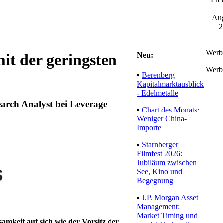
Aug
2
Werb
Neu:
it der geringsten
Werb
▪
Berenberg
Kapitalmarktausblick
- Edelmetalle
arch Analyst bei Leverage
▪
Chart des Monats:
Weniger China-
Importe
▪
Starnberger
Filmfest 2026:
Jubiläum zwischen
See, Kino und
Begegnung
▪
J.P. Morgan Asset
Management:
Market Timing und
amkeit auf sich wie der Vorsitz der