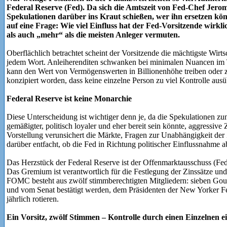
Federal Reserve (Fed). Da sich die Amtszeit von Fed-Chef Jer
Spekulationen darüber ins Kraut schießen, wer ihn ersetzen kön
auf eine Frage: Wie viel Einfluss hat der Fed-Vorsitzende wirkl
als auch „mehr“ als die meisten Anleger vermuten.
Oberflächlich betrachtet scheint der Vorsitzende die mächtigste Wirt
jedem Wort. Anleiherenditen schwanken bei minimalen Nuancen im T
kann den Wert von Vermögenswerten in Billionenhöhe treiben oder zer
konzipiert worden, dass keine einzelne Person zu viel Kontrolle aus
Federal Reserve ist keine Monarchie
Diese Unterscheidung ist wichtiger denn je, da die Spekulationen zu
gemäßigter, politisch loyaler und eher bereit sein könnte, aggressiv
Vorstellung verunsichert die Märkte, Fragen zur Unabhängigkeit de
darüber entfacht, ob die Fed in Richtung politischer Einflussnahme ab
Das Herzstück der Federal Reserve ist der Offenmarktausschuss (
Das Gremium ist verantwortlich für die Festlegung der Zinssätze und
FOMC besteht aus zwölf stimmberechtigten Mitgliedern: sieben Gou
und vom Senat bestätigt werden, dem Präsidenten der New Yorker Fe
jährlich rotieren.
Ein Vorsitz, zwölf Stimmen – Kontrolle durch einen Einzelnen 