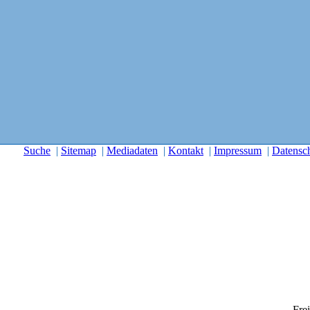
Suche
|
Sitemap
|
Mediadaten
|
Kontakt
|
Impressum
|
Datensc
Frei