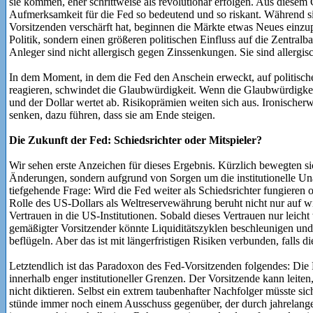
sie kommen, eher schrittweise als revolutionär erfolgen. Aus diesem 
Aufmerksamkeit für die Fed so bedeutend und so riskant. Während s
Vorsitzenden verschärft hat, beginnen die Märkte etwas Neues einzup
Politik, sondern einen größeren politischen Einfluss auf die Zentralb
Anleger sind nicht allergisch gegen Zinssenkungen. Sie sind allergis
In dem Moment, in dem die Fed den Anschein erweckt, auf politischen
reagieren, schwindet die Glaubwürdigkeit. Wenn die Glaubwürdigkeit
und der Dollar wertet ab. Risikoprämien weiten sich aus. Ironischer
senken, dazu führen, dass sie am Ende steigen.
Die Zukunft der Fed: Schiedsrichter oder Mitspieler?
Wir sehen erste Anzeichen für dieses Ergebnis. Kürzlich bewegten sic
Änderungen, sondern aufgrund von Sorgen um die institutionelle Una
tiefgehende Frage: Wird die Fed weiter als Schiedsrichter fungieren
Rolle des US-Dollars als Weltreservewährung beruht nicht nur auf wi
Vertrauen in die US-Institutionen. Sobald dieses Vertrauen nur leicht
gemäßigter Vorsitzender könnte Liquiditätszyklen beschleunigen und
beflügeln. Aber das ist mit längerfristigen Risiken verbunden, falls 
Letztendlich ist das Paradoxon des Fed-Vorsitzenden folgendes: Die R
innerhalb enger institutioneller Grenzen. Der Vorsitzende kann leit
nicht diktieren. Selbst ein extrem taubenhafter Nachfolger müsste s
stünde immer noch einem Ausschuss gegenüber, der durch jahrelan