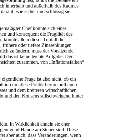
gesordnung fest, rahmt die Debatte ein
präch innerhalb und außerhalb des Raumes.
darauf, wie sicher und schlüssig sie
gemäßigter Chef könnte sich einer
en und konsequent die Fragilität des
 könnte allein dieser Tonfall die
 frühere oder tiefere Zinssenkungen
chlich zu ändern, muss der Vorsitzende
d das ist keine leichte Aufgabe. Der
Ansichten zusammen, von „Inflationsfalken“
igentliche Frage ist also nicht, ob ein
oalition um diese Politik herum aufbauen
es und dem breiteren wirtschaftlichen
bt und den Konsens stillschweigend hinter
n. In Wirklichkeit ähneln sie eher
n genügend Hände am Steuer sind. Diese
eutet aber auch, dass Veränderungen, wenn