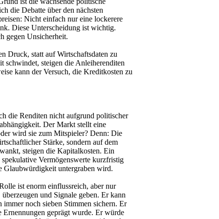
Grund ist die wachsende politische
ich die Debatte über den nächsten
reisen: Nicht einfach nur eine lockerere
ank. Diese Unterscheidung ist wichtig.
ch gegen Unsicherheit.
 Druck, statt auf Wirtschaftsdaten zu
 schwindet, steigen die Anleiherenditen
weise kann der Versuch, die Kreditkosten zu
h die Renditen nicht aufgrund politischer
bhängigkeit. Der Markt stellt eine
 oder wird sie zum Mitspieler? Denn: Die
rtschaftlicher Stärke, sondern auf dem
 wankt, steigen die Kapitalkosten. Ein
 spekulative Vermögenswerte kurzfristig
die Glaubwürdigkeit untergraben wird.
olle ist enorm einflussreich, aber nur
en, überzeugen und Signale geben. Er kann
ich immer noch sieben Stimmen sichern. Er
ge Ernennungen geprägt wurde. Er würde