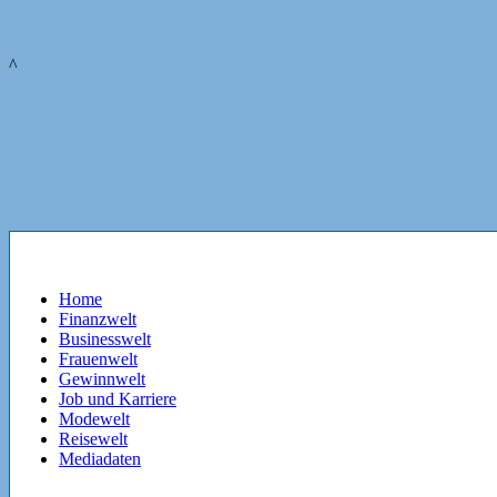
^
Home
Finanzwelt
Businesswelt
Frauenwelt
Gewinnwelt
Job und Karriere
Modewelt
Reisewelt
Mediadaten