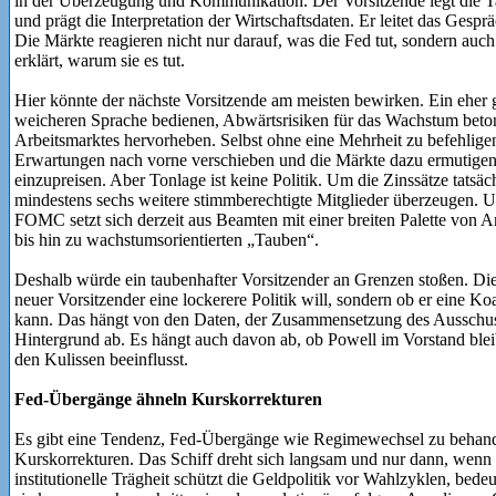
in der Überzeugung und Kommunikation. Der Vorsitzende legt die Ta
und prägt die Interpretation der Wirtschaftsdaten. Er leitet das Ges
Die Märkte reagieren nicht nur darauf, was die Fed tut, sondern auch 
erklärt, warum sie es tut.
Hier könnte der nächste Vorsitzende am meisten bewirken. Ein eher 
weicheren Sprache bedienen, Abwärtsrisiken für das Wachstum beton
Arbeitsmarktes hervorheben. Selbst ohne eine Mehrheit zu befehligen,
Erwartungen nach vorne verschieben und die Märkte dazu ermutigen,
einzupreisen. Aber Tonlage ist keine Politik. Um die Zinssätze tatsä
mindestens sechs weitere stimmberechtigte Mitglieder überzeugen. Un
FOMC setzt sich derzeit aus Beamten mit einer breiten Palette von 
bis hin zu wachstumsorientierten „Tauben“.
Deshalb würde ein taubenhafter Vorsitzender an Grenzen stoßen. Die e
neuer Vorsitzender eine lockerere Politik will, sondern ob er eine K
kann. Das hängt von den Daten, der Zusammensetzung des Ausschuss
Hintergrund ab. Es hängt auch davon ab, ob Powell im Vorstand blei
den Kulissen beeinflusst.
Fed-Übergänge ähneln Kurskorrekturen
Es gibt eine Tendenz, Fed-Übergänge wie Regimewechsel zu behandel
Kurskorrekturen. Das Schiff dreht sich langsam und nur dann, wen
institutionelle Trägheit schützt die Geldpolitik vor Wahlzyklen, bed