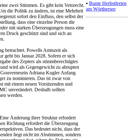
▪
Bunte Herbstferien
keine zwei Stimmen. Es gibt kein Vetorecht.
am Wörthersee
 die Politik zu ändern, ist eine Mehrheit
egrenzt sofort den Einfluss, den selbst der
tellung, dass eine einzelne Person die
ender mit starken Überzeugungen muss eine
em Druck geschützt sind und sich an
en.
g betrachtet. Powells Amtszeit als
r geht bis Januar 2028. Sofern er sich
rgabe des Zepters als stimmberechtigtes
t und wird als Gegengewicht zu abrupten
on Gouverneurin Adriana Kugler Anfang
er zu nominieren. Das ist zwar von
bst mit einem neuen Vorsitzenden und
MC unverändert. Deshalb sollten
sen werden.
Eine Änderung ihrer Struktur erfordert
hen Richtung erfordert die Überzeugung
erspektiven. Das bedeutet nicht, dass der
tzenden liegt nicht im Abstimmen, sondern