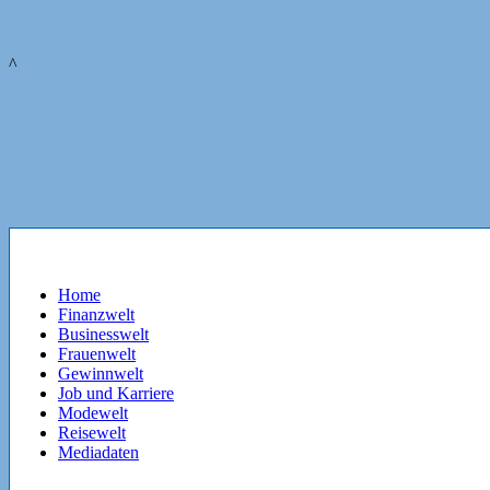
^
Home
Finanzwelt
Businesswelt
Frauenwelt
Gewinnwelt
Job und Karriere
Modewelt
Reisewelt
Mediadaten