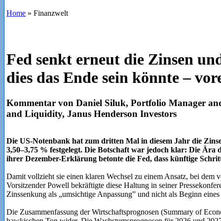
Home
»
Finanzwelt
Fed senkt erneut die Zinsen und 
dies das Ende sein könnte – vor
Kommentar von Daniel Siluk, Portfolio Manager an
and Liquidity, Janus Henderson Investors
Die US-Notenbank hat zum dritten Mal in diesem Jahr die Zinse
3,50–3,75 % festgelegt. Die Botschaft war jedoch klar: Die Ära 
ihrer Dezember-Erklärung betonte die Fed, dass künftige Schrit
Damit vollzieht sie einen klaren Wechsel zu einem Ansatz, bei dem v
Vorsitzender Powell bekräftigte diese Haltung in seiner Pressekonfere
Zinssenkung als „umsichtige Anpassung” und nicht als Beginn eines
Die Zusammenfassung der Wirtschaftsprognosen (Summary of Econom
hawkischen Ton wider. Die Wachstumsprognosen für 2026 und 2027 w