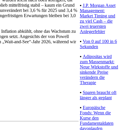
blieb mittelfristig stabil – kaum ein Grund
▪
J.P. Morgan Asset
 unverändert bei 3,6 % für 2025 und 3,4 %
Management:
ngerfristigen Erwartungen bleiben bei 3,0
Market Timing und
zu viel Cash – die
zwei teuersten
ie Inflation abkühlt, ohne das Wachstum zu
Anlegerfehler
ngen setzt. Angesichts der von Powell
▪
Von 0 auf 100 in 6
in „Wait-and-See“-Jahr 2026, während wir
Sekunden
▪
Adipositas wird
zum Massenmarkt:
Neue Wirkstoffe und
sinkende Preise
verändern die
Therapie
▪
Sparen braucht oft
länger als geplant
▪
Europäische
Fonds: Wenn die
Kurse den
Fundamentaldaten
davonlaufen