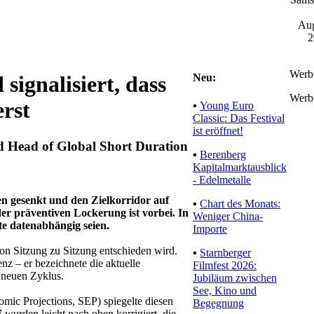
Aug
2
Werb
Neu:
signalisiert, dass
Werb
erst
▪
Young Euro
Classic: Das Festival
ist eröffnet!
d Head of Global Short Duration
▪
Berenberg
Kapitalmarktausblick
- Edelmetalle
n gesenkt und den Zielkorridor auf
▪
Chart des Monats:
der präventiven Lockerung ist vorbei. In
Weniger China-
te datenabhängig seien.
Importe
on Sitzung zu Sitzung entschieden wird.
▪
Starnberger
nz – er bezeichnete die aktuelle
Filmfest 2026:
 neuen Zyklus.
Jubiläum zwischen
See, Kino und
ic Projections, SEP) spiegelte diesen
Begegnung
urden leicht nach oben korrigiert, die