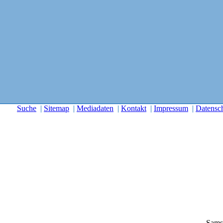
Suche
|
Sitemap
|
Mediadaten
|
Kontakt
|
Impressum
|
Datensc
Sams