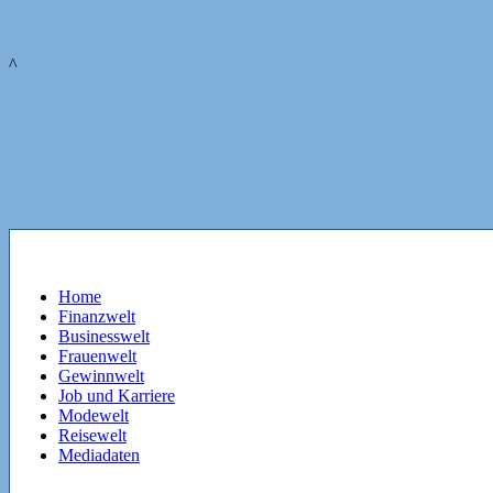
^
Home
Finanzwelt
Businesswelt
Frauenwelt
Gewinnwelt
Job und Karriere
Modewelt
Reisewelt
Mediadaten