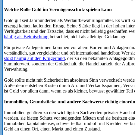
Welche Rolle Gold im Vermögensschutz spielen kann
Gold gilt seit Jahrhunderten als Wertaufbewahrungsmittel. Es wirft k
erzeugt keinen laufenden Ertrag. Seine Stärke liegt in der hohen int
Verfügbarkeit und der Tatsache, dass es nicht beliebig geschaffen 
häufig als Beimischung
betrachtet, nicht als alleinige Geldanlage.
Für private Anlegerinnen kommen vor allem Barren und Anlagemünz
verständlich, gut vergleichbar und oft international handelbar. Wer 
stößt häufig auf den Krügerrand
, der zu den bekannten Anlagegoldmün
Sammlerwert, sondern der Goldgehalt, die Handelbarkeit, der Aufpre
Verwahrung.
Gold sollte nicht mit Sicherheit im absoluten Sinn verwechselt werd
Außerdem entstehen Kosten durch An- und Verkaufsspannen, Versan
ist Gold vor allem dann, wenn es als kleiner, bewusst gewählter Tei
Immobilien, Grundstücke und andere Sachwerte richtig einord
Immobilien gehören zu den wichtigsten Sachwerten privater Haushalt
werden, sie bieten Schutz vor steigenden Mieten und sie besitzen ei
Immobilien kapitalintensiv, schwer teilbar und oft mit Krediten verb
Geld an einen Ort, einen Markt und einen Zustand.