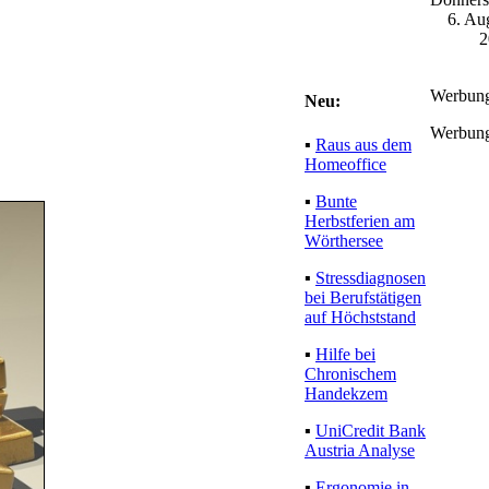
6. Au
2
Werbun
Neu:
Werbun
▪
Raus aus dem
Homeoffice
▪
Bunte
Herbstferien am
Wörthersee
▪
Stressdiagnosen
bei Berufstätigen
auf Höchststand
▪
Hilfe bei
Chronischem
Handekzem
▪
UniCredit Bank
Austria Analyse
▪
Ergonomie in