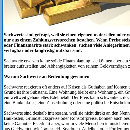
Sachwerte sind gefragt, weil sie einen eigenen materiellen oder 
nur aus einem Zahlungsversprechen bestehen. Wenn Preise stei
oder Finanzmärkte stark schwanken, suchen viele Anlegerinnen 
verfügbar oder langfristig nutzbar sind.
Sachwerte ersetzen keine solide Finanzplanung, sie können aber ein
breiter aufzustellen und Abhängigkeiten von reinem Geldvermögen z
Warum Sachwerte an Bedeutung gewinnen
Sachwerte reagieren oft anders auf Krisen als Guthaben auf Konten o
Grund ist ihre Substanz. Eine Wohnung bleibt eine Wohnung, ein Gru
ein weltweit gehandeltes Edelmetall. Der Preis kann schwanken, do
eine Bankenkrise, eine Zinserhöhung oder eine politische Entscheid
Sachwerte sind deshalb interessant, weil sie nicht direkt an den Ne
Baukosten, Grundstückspreise oder Rohstoffpreise, können auch bes
keine Garantie. Es erklärt aber, warum viele Menschen in unsicheren
aus Geldwerten wie Tagesgeld, Sparbuch, Anleihen oder Forderunge