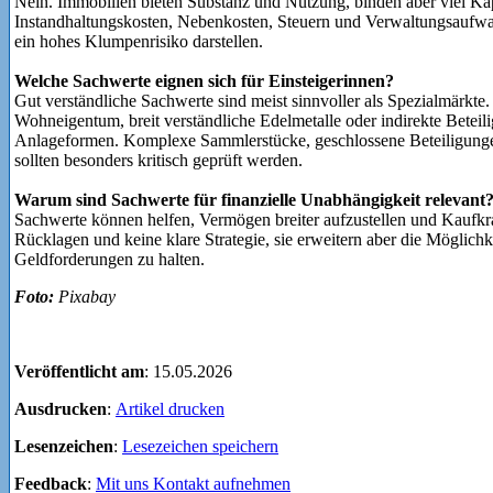
Nein. Immobilien bieten Substanz und Nutzung, binden aber viel Kap
Instandhaltungskosten, Nebenkosten, Steuern und Verwaltungsaufw
ein hohes Klumpenrisiko darstellen.
Welche Sachwerte eignen sich für Einsteigerinnen?
Gut verständliche Sachwerte sind meist sinnvoller als Spezialmärkte.
Wohneigentum, breit verständliche Edelmetalle oder indirekte Beteil
Anlageformen. Komplexe Sammlerstücke, geschlossene Beteiligungen
sollten besonders kritisch geprüft werden.
Warum sind Sachwerte für finanzielle Unabhängigkeit relevant
Sachwerte können helfen, Vermögen breiter aufzustellen und Kaufkraft
Rücklagen und keine klare Strategie, sie erweitern aber die Möglichk
Geldforderungen zu halten.
Foto:
Pixabay
Veröffentlicht am
: 15.05.2026
Ausdrucken
:
Artikel drucken
Lesenzeichen
:
Lesezeichen speichern
Feedback
:
Mit uns Kontakt aufnehmen