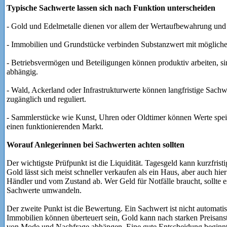
Typische Sachwerte lassen sich nach Funktion unterscheiden
- Gold und Edelmetalle dienen vor allem der Wertaufbewahrung und
- Immobilien und Grundstücke verbinden Substanzwert mit möglich
- Betriebsvermögen und Beteiligungen können produktiv arbeiten, sin
abhängig.
- Wald, Ackerland oder Infrastrukturwerte können langfristige Sachwe
zugänglich und reguliert.
- Sammlerstücke wie Kunst, Uhren oder Oldtimer können Werte spei
einen funktionierenden Markt.
Worauf Anlegerinnen bei Sachwerten achten sollten
Der wichtigste Prüfpunkt ist die Liquidität. Tagesgeld kann kurzfristi
Gold lässt sich meist schneller verkaufen als ein Haus, aber auch hi
Händler und vom Zustand ab. Wer Geld für Notfälle braucht, sollte es
Sachwerte umwandeln.
Der zweite Punkt ist die Bewertung. Ein Sachwert ist nicht automatisch
Immobilien können überteuert sein, Gold kann nach starken Preisan
von Mode und Nachfrage abhängen. Eine gute Entscheidung beginnt