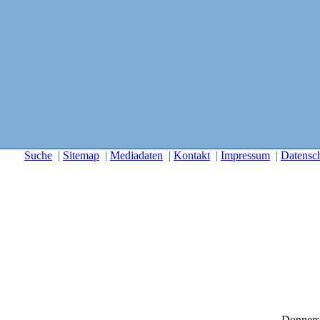
Suche
|
Sitemap
|
Mediadaten
|
Kontakt
|
Impressum
|
Datensc
Donners