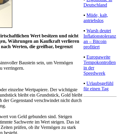
Deutschland
▪
Müde, kalt,
antriebslos
▪
Warsh deutet
wirtschaftlichen Wert besitzen und nicht
Inflationstoleranz
gen, Währungen an Kaufkraft verlieren
an – Bitcoin
nach Werten, die greifbar, begrenzt
profitiert
▪
Europaweite
Tempokontrollen
 sinnvoller Baustein sein, um Vermögen
in der
u verringern.
Speedweek
▪
Urlaubsgefühl
für einen Tag
der einzelne Wertpapiere. Der wichtigste
ndstück bleibt ein Grundstück, Gold bleibt
ch der Gegenstand verschwindet nicht durch
ung.
nnwert von Geld gebunden sind. Steigen
timmte Sachwerte im Wert steigen. Das ist
 Zeiten prüfen, ob ihr Vermögen zu stark
n besteht.