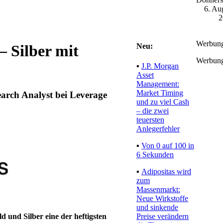
6. Au
2
Werbun
Neu:
– Silber mit
Werbun
▪
J.P. Morgan
Asset
Management:
Market Timing
arch Analyst bei Leverage
und zu viel Cash
– die zwei
teuersten
Anlegerfehler
▪
Von 0 auf 100 in
6 Sekunden
▪
Adipositas wird
zum
Massenmarkt:
Neue Wirkstoffe
und sinkende
Preise verändern
d und Silber eine der heftigsten