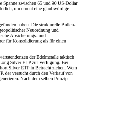
lere Spanne zwischen 65 und 90 US-Dollar
derlich, um erneut eine glaubwürdige
efunden haben. Die strukturelle Bullen-
, geopolitischer Neuordnung und
gische Absicherungs- und
her für Konsolidierung als für einen
ärtstendenzen der Edelmetalle taktisch
 Long Silver ETP zur Verfügung. Bei
hort Silver ETP in Betracht ziehen. Wem
TP, der versucht durch den Verkauf von
generieren. Nach dem selben Prinzip