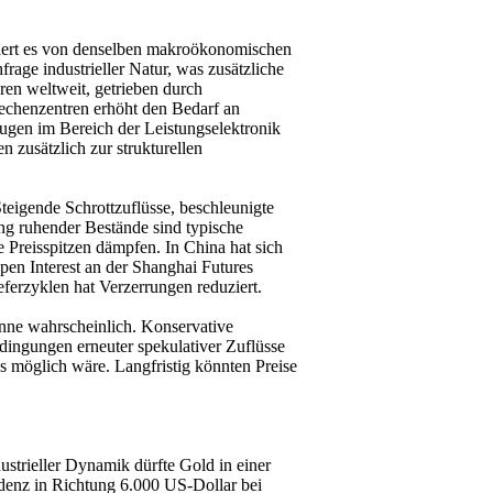
ofitiert es von denselben makroökonomischen
frage industrieller Natur, was zusätzliche
eren weltweit, getrieben durch
echenzentren erhöht den Bedarf an
eugen im Bereich der Leistungselektronik
 zusätzlich zur strukturellen
Steigende Schrottzuflüsse, beschleunigte
g ruhender Bestände sind typische
 Preisspitzen dämpfen. In China hat sich
Open Interest an der Shanghai Futures
ferzyklen hat Verzerrungen reduziert.
anne wahrscheinlich. Konservative
ingungen erneuter spekulativer Zuflüsse
 möglich wäre. Langfristig könnten Preise
ustrieller Dynamik dürfte Gold in einer
denz in Richtung 6.000 US-Dollar bei