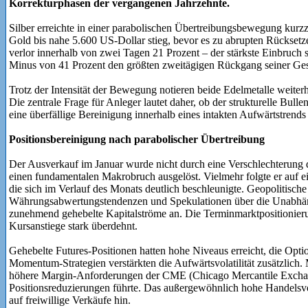
Korrekturphasen der vergangenen Jahrzehnte.
Silber erreichte in einer parabolischen Übertreibungsbewegung kurz
Gold bis nahe 5.600 US-Dollar stieg, bevor es zu abrupten Rückset
verlor innerhalb von zwei Tagen 21 Prozent – der stärkste Einbruch 
Minus von 41 Prozent den größten zweitägigen Rückgang seiner Ges
Trotz der Intensität der Bewegung notieren beide Edelmetalle weiter
Die zentrale Frage für Anleger lautet daher, ob der strukturelle Bul
eine überfällige Bereinigung innerhalb eines intakten Aufwärtstrends d
Positionsbereinigung nach parabolischer Übertreibung
Der Ausverkauf im Januar wurde nicht durch eine Verschlechterung 
einen fundamentalen Makrobruch ausgelöst. Vielmehr folgte er auf 
die sich im Verlauf des Monats deutlich beschleunigte. Geopolitisc
Währungsabwertungstendenzen und Spekulationen über die Unabhän
zunehmend gehebelte Kapitalströme an. Die Terminmarktpositionie
Kursanstiege stark überdehnt.
Gehebelte Futures-Positionen hatten hohe Niveaus erreicht, die Opti
Momentum-Strategien verstärkten die Aufwärtsvolatilität zusätzlich. M
höhere Margin-Anforderungen der CME (Chicago Mercantile Exchan
Positionsreduzierungen führte. Das außergewöhnlich hohe Handelsv
auf freiwillige Verkäufe hin.