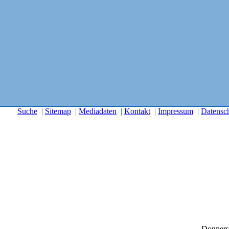
Suche
|
Sitemap
|
Mediadaten
|
Kontakt
|
Impressum
|
Datensc
Donners