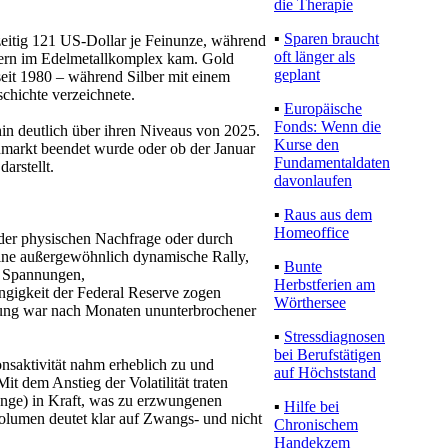
die Therapie
▪
Sparen braucht
zeitig 121 US-Dollar je Feinunze, während
oft länger als
zern im Edelmetallkomplex kam. Gold
geplant
seit 1980 – während Silber mit einem
chichte verzeichnete.
▪
Europäische
Fonds: Wenn die
hin deutlich über ihren Niveaus von 2025.
Kurse den
lenmarkt beendet wurde oder ob der Januar
Fundamentaldaten
arstellt.
davonlaufen
▪
Raus aus dem
Homeoffice
der physischen Nachfrage oder durch
eine außergewöhnlich dynamische Rally,
▪
Bunte
he Spannungen,
Herbstferien am
gigkeit der Federal Reserve zogen
Wörthersee
rung war nach Monaten ununterbrochener
▪
Stressdiagnosen
bei Berufstätigen
onsaktivität nahm erheblich zu und
auf Höchststand
it dem Anstieg der Volatilität traten
ge) in Kraft, was zu erzwungenen
▪
Hilfe bei
olumen deutet klar auf Zwangs- und nicht
Chronischem
Handekzem