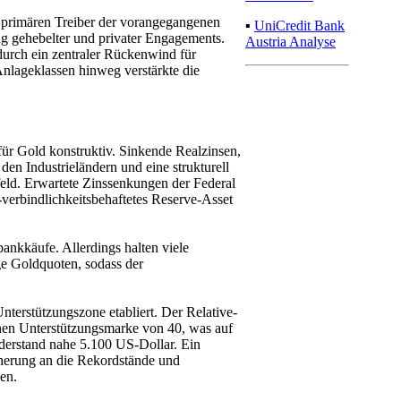
ie primären Treiber der vorangegangenen
▪
UniCredit Bank
ng gehebelter und privater Engagements.
Austria Analyse
odurch ein zentraler Rückenwind für
Anlageklassen hinweg verstärkte die
k für Gold konstruktiv. Sinkende Realzinsen,
den Industrieländern und eine strukturell
eld. Erwartete Zinssenkungen der Federal
-verbindlichkeitsbehaftetes Reserve-Asset
ankkäufe. Allerdings halten viele
nge Goldquoten, sodass der
terstützungszone etabliert. Der Relative-
schen Unterstützungsmarke von 40, was auf
Widerstand nahe 5.100 US-Dollar. Ein
äherung an die Rekordstände und
en.