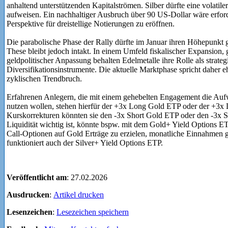
anhaltend unterstützenden Kapitalströmen. Silber dürfte eine volati
aufweisen. Ein nachhaltiger Ausbruch über 90 US-Dollar wäre erfor
Perspektive für dreistellige Notierungen zu eröffnen.
Die parabolische Phase der Rally dürfte im Januar ihren Höhepunkt g
These bleibt jedoch intakt. In einem Umfeld fiskalischer Expansion
geldpolitischer Anpassung behalten Edelmetalle ihre Rolle als strate
Diversifikationsinstrumente. Die aktuelle Marktphase spricht daher e
zyklischen Trendbruch.
Erfahrenen Anlegern, die mit einem gehebelten Engagement die Aufw
nutzen wollen, stehen hierfür der +3x Long Gold ETP oder der +3x
Kurskorrekturen könnten sie den -3x Short Gold ETP oder den -3x S
Liquidität wichtig ist, könnte bspw. mit dem Gold+ Yield Options E
Call-Optionen auf Gold Erträge zu erzielen, monatliche Einnahmen 
funktioniert auch der Silver+ Yield Options ETP.
Veröffentlicht am
: 27.02.2026
Ausdrucken
:
Artikel drucken
Lesenzeichen
:
Lesezeichen speichern