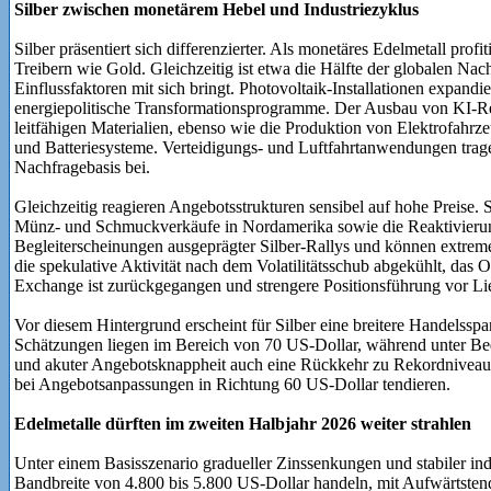
Silber zwischen monetärem Hebel und Industriezyklus
Silber präsentiert sich differenzierter. Als monetäres Edelmetall pr
Treibern wie Gold. Gleichzeitig ist etwa die Hälfte der globalen Nach
Einflussfaktoren mit sich bringt. Photovoltaik-Installationen expandi
energiepolitische Transformationsprogramme. Der Ausbau von KI-R
leitfähigen Materialien, ebenso wie die Produktion von Elektrofahrz
und Batteriesysteme. Verteidigungs- und Luftfahrtanwendungen tragen
Nachfragebasis bei.
Gleichzeitig reagieren Angebotsstrukturen sensibel auf hohe Preise. 
Münz- und Schmuckverkäufe in Nordamerika sowie die Reaktivierun
Begleiterscheinungen ausgeprägter Silber-Rallys und können extreme
die spekulative Aktivität nach dem Volatilitätsschub abgekühlt, das 
Exchange ist zurückgegangen und strengere Positionsführung vor Lie
Vor diesem Hintergrund erscheint für Silber eine breitere Handelssp
Schätzungen liegen im Bereich von 70 US-Dollar, während unter Bed
und akuter Angebotsknappheit auch eine Rückkehr zu Rekordniveaus
bei Angebotsanpassungen in Richtung 60 US-Dollar tendieren.
Edelmetalle dürften im zweiten Halbjahr 2026 weiter strahlen
Unter einem Basisszenario gradueller Zinssenkungen und stabiler ind
Bandbreite von 4.800 bis 5.800 US-Dollar handeln, mit Aufwärtsten