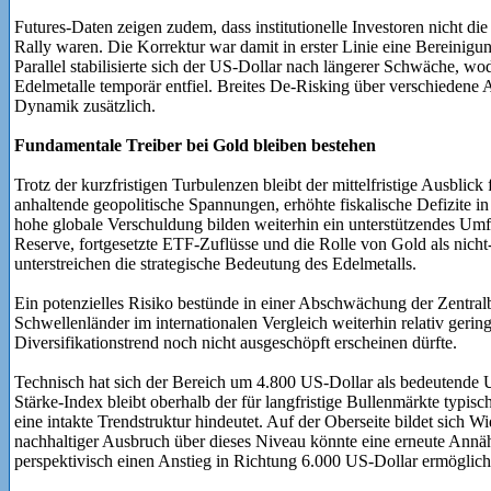
Futures-Daten zeigen zudem, dass institutionelle Investoren nicht d
Rally waren. Die Korrektur war damit in erster Linie eine Bereinigu
Parallel stabilisierte sich der US-Dollar nach längerer Schwäche, w
Edelmetalle temporär entfiel. Breites De-Risking über verschiedene 
Dynamik zusätzlich.
Fundamentale Treiber bei Gold bleiben bestehen
Trotz der kurzfristigen Turbulenzen bleibt der mittelfristige Ausblic
anhaltende geopolitische Spannungen, erhöhte fiskalische Defizite in 
hohe globale Verschuldung bilden weiterhin ein unterstützendes Umf
Reserve, fortgesetzte ETF-Zuflüsse und die Rolle von Gold als nicht
unterstreichen die strategische Bedeutung des Edelmetalls.
Ein potenzielles Risiko bestünde in einer Abschwächung der Zentralb
Schwellenländer im internationalen Vergleich weiterhin relativ geri
Diversifikationstrend noch nicht ausgeschöpft erscheinen dürfte.
Technisch hat sich der Bereich um 4.800 US-Dollar als bedeutende Un
Stärke-Index bleibt oberhalb der für langfristige Bullenmärkte typi
eine intakte Trendstruktur hindeutet. Auf der Oberseite bildet sich 
nachhaltiger Ausbruch über dieses Niveau könnte eine erneute Ann
perspektivisch einen Anstieg in Richtung 6.000 US-Dollar ermöglich