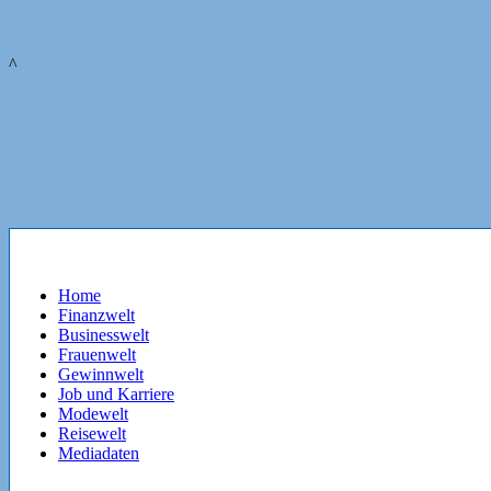
^
Home
Finanzwelt
Businesswelt
Frauenwelt
Gewinnwelt
Job und Karriere
Modewelt
Reisewelt
Mediadaten