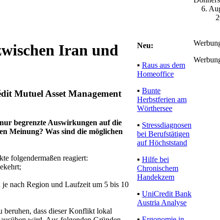
6. Au
2
Werbun
Neu:
zwischen Iran und
Werbun
▪
Raus aus dem
Homeoffice
▪
Bunte
rédit Mutuel Asset Management
Herbstferien am
Wörthersee
r nur begrenzte Auswirkungen auf die
▪
Stressdiagnosen
chen Meinung? Was sind die möglichen
bei Berufstätigen
auf Höchststand
kte folgendermaßen reagiert:
▪
Hilfe bei
ekehrt;
Chronischem
Handekzem
d je nach Region und Laufzeit um 5 bis 10
▪
UniCredit Bank
Austria Analyse
 beruhen, dass dieser Konflikt lokal
▪
Ergonomie in
n ausüben wird. Aus folgenden Gründen