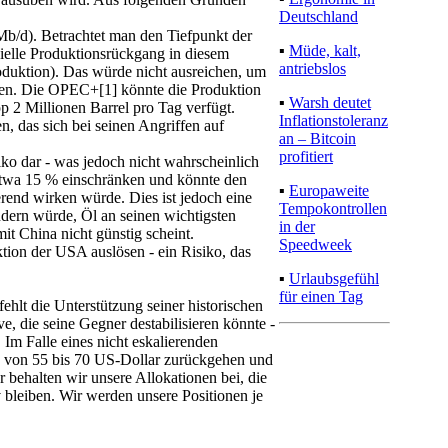
Deutschland
(Mb/d). Betrachtet man den Tiefpunkt der
▪
Müde, kalt,
zielle Produktionsrückgang in diesem
antriebslos
oduktion). Das würde nicht ausreichen, um
ren. Die OPEC+[1] könnte die Produktion
▪
Warsh deutet
p 2 Millionen Barrel pro Tag verfügt.
Inflationstoleranz
n, das sich bei seinen Angriffen auf
an – Bitcoin
profitiert
iko dar - was jedoch nicht wahrscheinlich
etwa 15 % einschränken und könnte den
▪
Europaweite
erend wirken würde. Dies ist jedoch eine
Tempokontrollen
indern würde, Öl an seinen wichtigsten
in der
mit China nicht günstig scheint.
Speedweek
tion der USA auslösen - ein Risiko, das
▪
Urlaubsgefühl
für einen Tag
fehlt die Unterstützung seiner historischen
e, die seine Gegner destabilisieren könnte -
Im Falle eines nicht eskalierenden
ich von 55 bis 70 US-Dollar zurückgehen und
 behalten wir unsere Allokationen bei, die
 bleiben. Wir werden unsere Positionen je