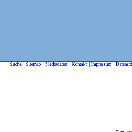
Suche
|
Sitemap
|
Mediadaten
|
Kontakt
|
Impressum
|
Datensc
Donners