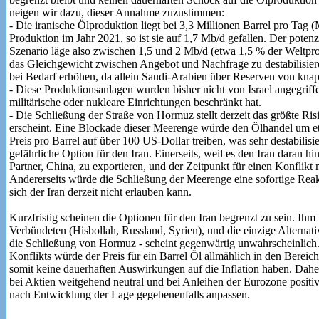
neigen wir dazu, dieser Annahme zuzustimmen:
- Die iranische Ölproduktion liegt bei 3,3 Millionen Barrel pro Tag 
Produktion im Jahr 2021, so ist sie auf 1,7 Mb/d gefallen. Der poten
Szenario läge also zwischen 1,5 und 2 Mb/d (etwa 1,5 % der Weltpr
das Gleichgewicht zwischen Angebot und Nachfrage zu destabilisie
bei Bedarf erhöhen, da allein Saudi-Arabien über Reserven von knap
- Diese Produktionsanlagen wurden bisher nicht von Israel angegriffe
militärische oder nukleare Einrichtungen beschränkt hat.
- Die Schließung der Straße von Hormuz stellt derzeit das größte Ris
erscheint. Eine Blockade dieser Meerenge würde den Ölhandel um 
Preis pro Barrel auf über 100 US-Dollar treiben, was sehr destabilisi
gefährliche Option für den Iran. Einerseits, weil es den Iran daran h
Partner, China, zu exportieren, und der Zeitpunkt für einen Konflikt 
Andererseits würde die Schließung der Meerenge eine sofortige Reak
sich der Iran derzeit nicht erlauben kann.
Kurzfristig scheinen die Optionen für den Iran begrenzt zu sein. Ihm 
Verbündeten (Hisbollah, Russland, Syrien), und die einzige Alternativ
die Schließung von Hormuz - scheint gegenwärtig unwahrscheinlich. 
Konflikts würde der Preis für ein Barrel Öl allmählich in den Bere
somit keine dauerhaften Auswirkungen auf die Inflation haben. Daher
bei Aktien weitgehend neutral und bei Anleihen der Eurozone positiv
nach Entwicklung der Lage gegebenenfalls anpassen.