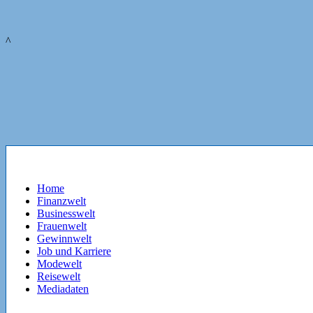
^
Home
Finanzwelt
Businesswelt
Frauenwelt
Gewinnwelt
Job und Karriere
Modewelt
Reisewelt
Mediadaten