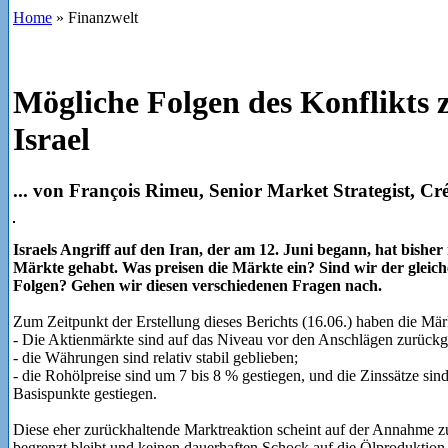
Home
»
Finanzwelt
Mögliche Folgen des Konflikts 
Israel
... von François Rimeu, Senior Market Strategist, C
Israels Angriff auf den Iran, der am 12. Juni begann, hat bishe
Märkte gehabt. Was preisen die Märkte ein? Sind wir der glei
Folgen? Gehen wir diesen verschiedenen Fragen nach.
Zum Zeitpunkt der Erstellung dieses Berichts (16.06.) haben die Mär
- Die Aktienmärkte sind auf das Niveau vor den Anschlägen zurückg
- die Währungen sind relativ stabil geblieben;
- die Rohölpreise sind um 7 bis 8 % gestiegen, und die Zinssätze sin
Basispunkte gestiegen.
Diese eher zurückhaltende Marktreaktion scheint auf der Annahme zu
begrenzt bleibt und keinen dauerhaften Schock auf die Ölproduktio