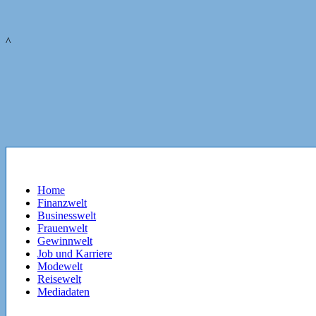
^
Home
Finanzwelt
Businesswelt
Frauenwelt
Gewinnwelt
Job und Karriere
Modewelt
Reisewelt
Mediadaten