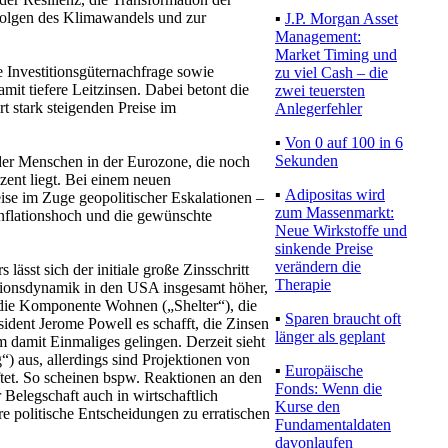
Folgen des Klimawandels und zur
▪
J.P. Morgan Asset
Management:
Market Timing und
e Investitionsgüternachfrage sowie
zu viel Cash – die
it tiefere Leitzinsen. Dabei betont die
zwei teuersten
rt stark steigenden Preise im
Anlegerfehler
▪
Von 0 auf 100 in 6
Sekunden
er Menschen in der Eurozone, die noch
zent liegt. Bei einem neuen
▪
Adipositas wird
ise im Zuge geopolitischer Eskalationen –
zum Massenmarkt:
 Inflationshoch und die gewünschte
Neue Wirkstoffe und
sinkende Preise
verändern die
 lässt sich der initiale große Zinsschritt
Therapie
ationsdynamik in den USA insgesamt höher,
uf die Komponente Wohnen („Shelter“), die
▪
Sparen braucht oft
dent Jerome Powell es schafft, die Zinsen
länger als geplant
 damit Einmaliges gelingen. Derzeit sieht
) aus, allerdings sind Projektionen von
▪
Europäische
tet. So scheinen bspw. Reaktionen an den
Fonds: Wenn die
Belegschaft auch in wirtschaftlich
Kurse den
 politische Entscheidungen zu erratischen
Fundamentaldaten
davonlaufen