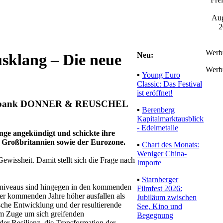
Aug
2
Werb
Neu:
klang – Die neue
Werb
▪
Young Euro
Classic: Das Festival
ist eröffnet!
rivatbank DONNER & REUSCHEL
▪
Berenberg
Kapitalmarktausblick
- Edelmetalle
nge angekündigt und schickte ihre
 Großbritannien sowie der Eurozone.
▪
Chart des Monats:
Weniger China-
wissheit. Damit stellt sich die Frage nach
Importe
▪
Starnberger
tivniveaus sind hingegen in den kommenden
Filmfest 2026:
 der kommenden Jahre höher ausfallen als
Jubiläum zwischen
ische Entwicklung und der resultierende
See, Kino und
 im Zuge um sich greifenden
Begegnung
der Resilienz, die Transformation der