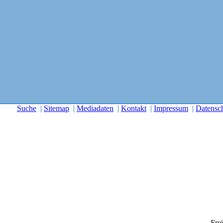
Suche
|
Sitemap
|
Mediadaten
|
Kontakt
|
Impressum
|
Datensc
Frei