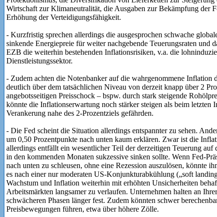
Wirtschaft zur Klimaneutralität, die Ausgaben zur Bekämpfung der 
Erhöhung der Verteidigungsfähigkeit.
- Kurzfristig sprechen allerdings die ausgesprochen schwache global
sinkende Energiepreie für weiter nachgebende Teuerungsraten und dam
EZB die weiterhin bestehenden Inflationsrisiken, v.a. die lohninduzie
Dienstleistungssektor.
- Zudem achten die Notenbanker auf die wahrgenommene Inflation d
deutlich über dem tatsächlichen Niveau von derzeit knapp über 2 Pro
angebotsseitigen Preisschock – bspw. durch stark steigende Rohölpre
könnte die Inflationserwartung noch stärker steigen als beim letzten
Verankerung nahe des 2-Prozentziels gefährden.
- Die Fed scheint die Situation allerdings entspannter zu sehen. Anders
um 0,50 Prozentpunkte nach unten kaum erklären. Zwar ist die Infl
allerdings entfällt ein wesentlicher Teil der derzeitigen Teuerung a
in den kommenden Monaten sukzessive sinken sollte. Wenn Fed-Präsi
nach unten zu schleusen, ohne eine Rezession auszulösen, könnte ihm
es nach einer nur moderaten US-Konjunkturabkühlung („soft landing“
Wachstum und Inflation weiterhin mit erhöhten Unsicherheiten behaf
Arbeitsmärkten langsamer zu verlaufen. Unternehmen halten an Ihrer 
schwächeren Phasen länger fest. Zudem könnten schwer berechenbare
Preisbewegungen führen, etwa über höhere Zölle.