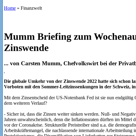
Home
»
Finanzwelt
Mumm Briefing zum Wochenaus
Zinswende
... von Carsten Mumm, Chefvolkswirt bei der P
Die globale Umkehr von der Zinswende 2022 hatte sich schon la
Vorboten mit den Sommer-Leitzinssenkungen in der Schweiz, in
Mit dem Zinsentscheid der US-Notenbank Fed ist sie nun endgültig Ge
dem weiteren Verlauf?
- Sicher ist, dass die Zinsen weiter sinken werden. Null- und Nega
Jahren unwahrscheinlich, denn die Inflationsraten dürften im Mittel
vor der Coronakrise. Strukturelle Preistreiber sind u.a. die demograf
Arbeitskräftemangel, die nachlassende internationale Arbeitsteilung
Protektionismus, die Diversifikation von Lieferketten zur Steigerung 