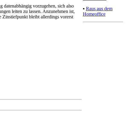
ig datenabhängig vorzugehen, sich also
▪
Raus aus dem
ungen leiten zu lassen. Anzunehmen ist,
Homeoffice
instiefpunkt bleibt allerdings vorerst