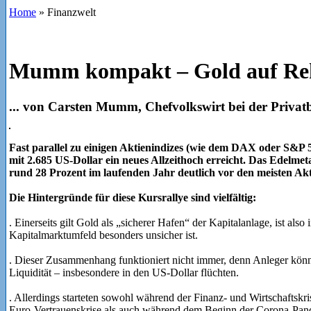
Home
»
Finanzwelt
Mumm kompakt – Gold auf Re
... von Carsten Mumm, Chefvolkswirt bei der P
Fast parallel zu einigen Aktienindizes (wie dem DAX oder S&P
mit 2.685 US-Dollar ein neues Allzeithoch erreicht. Das Edelmeta
rund 28 Prozent im laufenden Jahr deutlich vor den meisten Akt
Die Hintergründe für diese Kursrallye sind vielfältig:
. Einerseits gilt Gold als „sicherer Hafen“ der Kapitalanlage, ist als
Kapitalmarktumfeld besonders unsicher ist.
. Dieser Zusammenhang funktioniert nicht immer, denn Anleger könn
Liquidität – insbesondere in den US-Dollar flüchten.
. Allerdings starteten sowohl während der Finanz- und Wirtschaftsk
Euro-Vertrauenskrise als auch während dem Beginn der Corona-Pand