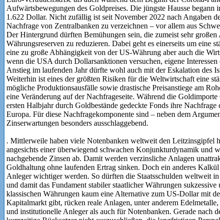
Aufwärtsbewegungen des Goldpreises. Die jüngste Hausse begann i
1.622 Dollar. Nicht zufällig ist seit November 2022 nach Angaben d
Nachfrage von Zentralbanken zu verzeichnen – vor allem aus Schwe
Der Hintergrund dürften Bemühungen sein, die zumeist sehr großen 
Währungsreserven zu reduzieren. Dabei geht es einerseits um eine stä
eine zu große Abhängigkeit von der US-Währung aber auch die Wirtsc
wenn die USA durch Dollarsanktionen versuchen, eigene Interessen d
Anstieg im laufenden Jahr dürfte wohl auch mit der Eskalation des 
Weiterhin ist eines der größten Risiken für die Weltwirtschaft eine st
mögliche Produktionsausfälle sowie drastische Preisanstiege am Ro
eine Veränderung auf der Nachfrageseite. Während die Goldimporte C
ersten Halbjahr durch Goldbestände gedeckte Fonds ihre Nachfrage 
Europa. Für diese Nachfragekomponente sind – neben dem Argument
Zinserwartungen besonders ausschlaggebend.
. Mittlerweile haben viele Notenbanken weltweit den Leitzinsgipfel h
angesichts einer überwiegend schwachen Konjunkturdynamik und weit
nachgebende Zinsen ab. Damit werden verzinsliche Anlagen unattrakt
Goldhaltung ohne laufenden Ertrag sinken. Doch ein anderes Kalkül kö
Anleger wichtiger werden. So dürften die Staatsschulden weltweit 
und damit das Fundament stabiler staatlicher Währungen sukzessive 
klassischen Währungen kaum eine Alternative zum US-Dollar mit dem
Kapitalmarkt gibt, rücken reale Anlagen, unter anderem Edelmetalle,
und institutionelle Anleger als auch für Notenbanken. Gerade nach d