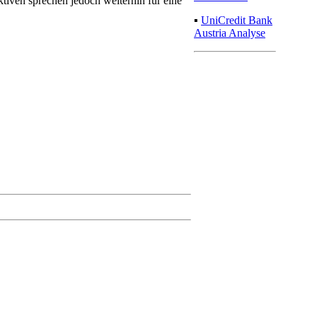
ktiven sprechen jedoch weiterhin für eine
▪
UniCredit Bank
Austria Analyse