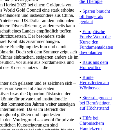
die Therapie
m Herbst 2022 bei einem Goldpreis von
es World Gold Council eine stark erhöhte
▪
Sparen braucht
llenländern und insbesondere aus China.
oft länger als
Anteile von US-Dollar an den nationalen
geplant
rkere Diversifizierung, andererseits kann
haft eines Landes empfindlich treffen,
▪
Europäische
urchzusetzen. Der besonders steile
Fonds: Wenn die
Israel-Konflikts zusammenhängen.
Kurse den
ärkere Beteiligung des Iran und damit
Fundamentaldaten
hölmarkt. Doch seit dem Sommer zeigt sich
davonlaufen
hinas einbrachen, steigerten anders als im
▪
Raus aus dem
deutlich, vor allem aus Nordamerika und
Homeoffice
 des Krisenschutzes – die
▪
Bunte
Herbstferien am
inter sich gelassen und es zeichnen sich –
Wörthersee
er sinkender Inflationsraten –
iver bzw. die Opportunitätskosten der
▪
Stressdiagnosen
nnte für private und institutionelle
bei Berufstätigen
in den kommenden Jahren weiter ansteigen
auf Höchststand
unterminieren. Da es im Bereich der
 global größten und liquidesten
▪
Hilfe bei
 in den Vordergrund – sowohl für private
Chronischem
eutlichen Kurssteigerungen sind
Handekzem