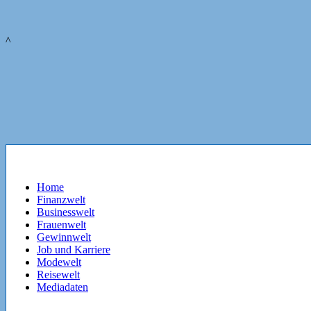
^
Home
Finanzwelt
Businesswelt
Frauenwelt
Gewinnwelt
Job und Karriere
Modewelt
Reisewelt
Mediadaten