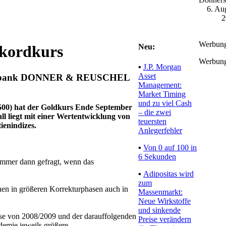
6. Au
2
Werbun
Neu:
kordkurs
Werbun
▪
J.P. Morgan
Asset
rivatbank DONNER & REUSCHEL
Management:
Market Timing
und zu viel Cash
 500) hat der Goldkurs Ende September
– die zwei
ll liegt mit einer Wertentwicklung von
teuersten
ienindizes.
Anlegerfehler
▪
Von 0 auf 100 in
6 Sekunden
o immer dann gefragt, wenn das
▪
Adipositas wird
zum
en in größeren Korrekturphasen auch in
Massenmarkt:
Neue Wirkstoffe
und sinkende
rise von 2008/2009 und der darauffolgenden
Preise verändern
emie jeweils größere