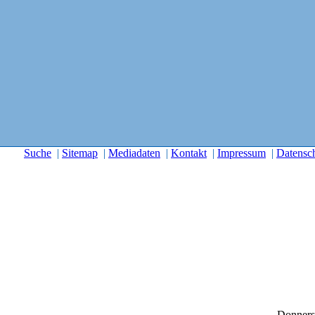
Suche
|
Sitemap
|
Mediadaten
|
Kontakt
|
Impressum
|
Datensc
Donners