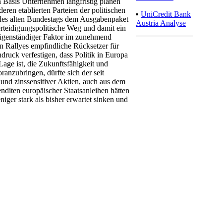
en Basis Unternehmen langfristig planen
eren etablierten Parteien der politischen
▪
UniCredit Bank
 des alten Bundestags dem Ausgabenpaket
Austria Analyse
verteidigungspolitische Weg und damit ein
eigenständiger Faktor im zunehmend
n Rallyes empfindliche Rücksetzer für
druck verfestigen, dass Politik in Europa
age ist, die Zukunftsfähigkeit und
anzubringen, dürfte sich der seit
nd zinssensitiver Aktien, auch aus dem
nditen europäischer Staatsanleihen hätten
ger stark als bisher erwartet sinken und