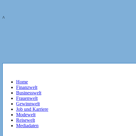
^
Home
Finanzwelt
Businesswelt
Frauenwelt
Gewinnwelt
Job und Karriere
Modewelt
Reisewelt
Mediadaten