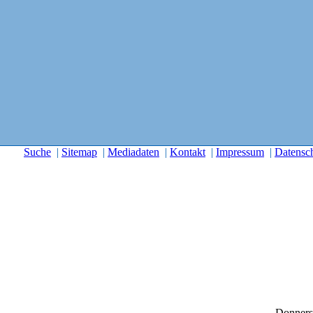
Suche
|
Sitemap
|
Mediadaten
|
Kontakt
|
Impressum
|
Datensc
Donners