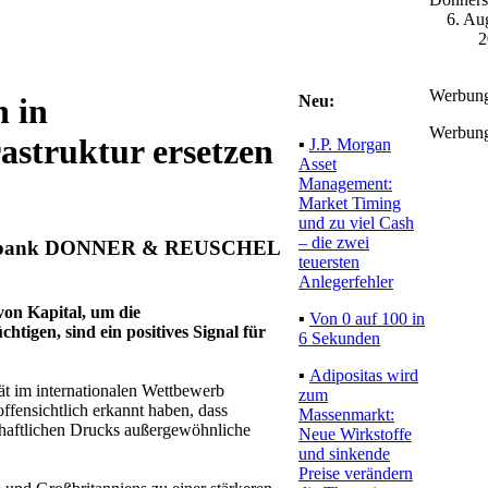
6. Au
2
Werbun
Neu:
 in
Werbun
astruktur ersetzen
▪
J.P. Morgan
Asset
Management:
Market Timing
und zu viel Cash
– die zwei
rivatbank DONNER & REUSCHEL
teuersten
Anlegerfehler
on Kapital, um die
▪
Von 0 auf 100 in
htigen, sind ein positives Signal für
6 Sekunden
▪
Adipositas wird
tät im internationalen Wettbewerb
zum
offensichtlich erkannt haben, dass
Massenmarkt:
schaftlichen Drucks außergewöhnliche
Neue Wirkstoffe
und sinkende
Preise verändern