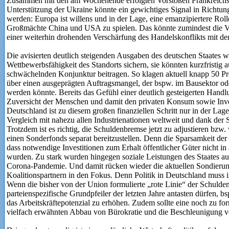
Zusammen mit den am Wochenende erfolgten Vorstößen Frankreichs u
Unterstützung der Ukraine könnte ein gewichtiges Signal in Richtu
werden: Europa ist willens und in der Lage, eine emanzipiertere Rol
Großmächte China und USA zu spielen. Das könnte zumindest die V
einer weiterhin drohenden Verschärfung des Handelskonflikts mit d
Die avisierten deutlich steigenden Ausgaben des deutschen Staates wür
Wettbewerbsfähigkeit des Standorts sichern, sie könnten kurzfristig a
schwächelnden Konjunktur beitragen. So klagen aktuell knapp 50 Pr
über einen ausgeprägten Auftragsmangel, der bspw. im Bausektor oder
werden könnte. Bereits das Gefühl einer deutlich gesteigerten Handl
Zuversicht der Menschen und damit den privaten Konsum sowie Inve
Deutschland ist zu diesem großen finanziellen Schritt nur in der Lag
Vergleich mit nahezu allen Industrienationen weltweit und dank der S
Trotzdem ist es richtig, die Schuldenbremse jetzt zu adjustieren bzw.
einen Sonderfonds separat bereitzustellen. Denn die Sparsamkeit der 
dass notwendige Investitionen zum Erhalt öffentlicher Güter nich
wurden. Zu stark wurden hingegen soziale Leistungen des Staates aus
Corona-Pandemie. Und damit rücken wieder die aktuellen Sondieru
Koalitionspartnern in den Fokus. Denn Politik in Deutschland muss i
Wenn die bisher von der Union formulierte „rote Linie“ der Schulde
parteienspezifische Grundpfeiler der letzten Jahre antasten dürfen, 
das Arbeitskräftepotenzial zu erhöhen. Zudem sollte eine noch zu fo
vielfach erwähnten Abbau von Bürokratie und die Beschleunigung vo