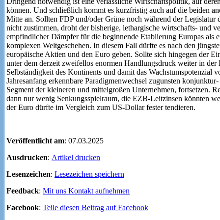
Dringend notwendig ist eine verlässliche Wirtschaftspolitik, auf der
können. Und schließlich kommt es kurzfristig auch auf die beiden and
Mitte an. Sollten FDP und/oder Grüne noch während der Legislatur
nicht zustimmen, droht der bisherige, lethargische wirtschafts- und 
empfindlicher Dämpfer für die beginnende Etablierung Europas als 
komplexen Weltgeschehen. In diesem Fall dürfte es nach den jüngste
europäische Aktien und den Euro geben. Sollte sich hingegen der Ein
unter dem derzeit zweifellos enormen Handlungsdruck weiter in der L
Selbständigkeit des Kontinents und damit das Wachstumspotenzial vor
Jahresanfang erkennbare Paradigmenwechsel zugunsten konjunktur- u
Segment der kleineren und mittelgroßen Unternehmen, fortsetzen. Re
dann nur wenig Senkungsspielraum, die EZB-Leitzinsen könnten weni
der Euro dürfte im Vergleich zum US-Dollar fester tendieren.
Veröffentlicht am
: 07.03.2025
Ausdrucken
:
Artikel drucken
Lesenzeichen
:
Lesezeichen speichern
Feedback
:
Mit uns Kontakt aufnehmen
Facebook
:
Teile diesen Beitrag auf Facebook