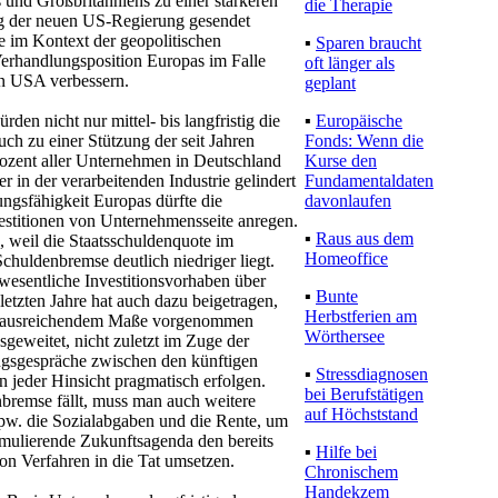
nd Großbritanniens zu einer stärkeren
die Therapie
ng der neuen US-Regierung gesendet
le im Kontext der geopolitischen
▪
Sparen braucht
erhandlungsposition Europas im Falle
oft länger als
en USA verbessern.
geplant
▪
Europäische
den nicht nur mittel- bis langfristig die
Fonds: Wenn die
uch zu einer Stützung der seit Jahren
Kurse den
ozent aller Unternehmen in Deutschland
Fundamentaldaten
 in der verarbeitenden Industrie gelindert
davonlaufen
ungsfähigkeit Europas dürfte die
stitionen von Unternehmensseite anregen.
▪
Raus aus dem
e, weil die Staatsschuldenquote im
Homeoffice
chuldenbremse deutlich niedriger liegt.
 wesentliche Investitionsvorhaben über
▪
Bunte
letzten Jahre hat auch dazu beigetragen,
Herbstferien am
t in ausreichendem Maße vorgenommen
Wörthersee
geweitet, nicht zuletzt im Zuge der
ngsgespräche zwischen den künftigen
▪
Stressdiagnosen
n jeder Hinsicht pragmatisch erfolgen.
bei Berufstätigen
nbremse fällt, muss man auch weitere
auf Höchststand
bspw. die Sozialabgaben und die Rente, um
rmulierende Zukunftsagenda den bereits
▪
Hilfe bei
n Verfahren in die Tat umsetzen.
Chronischem
Handekzem