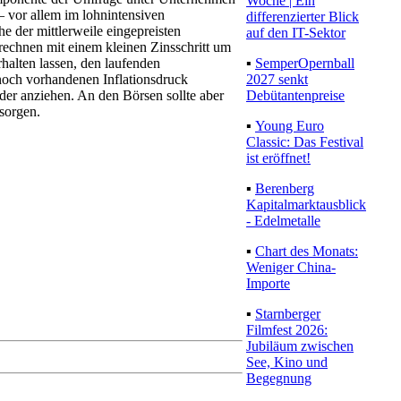
Woche | Ein
– vor allem im lohnintensiven
differenzierter Blick
e der mittlerweile eingepreisten
auf den IT-Sektor
chnen mit einem kleinen Zinsschritt um
▪
SemperOpernball
halten lassen, den laufenden
2027 senkt
 noch vorhandenen Inflationsdruck
Debütantenpreise
eder anziehen. An den Börsen sollte aber
 sorgen.
▪
Young Euro
Classic: Das Festival
ist eröffnet!
▪
Berenberg
Kapitalmarktausblick
- Edelmetalle
▪
Chart des Monats:
Weniger China-
Importe
▪
Starnberger
Filmfest 2026:
Jubiläum zwischen
See, Kino und
Begegnung