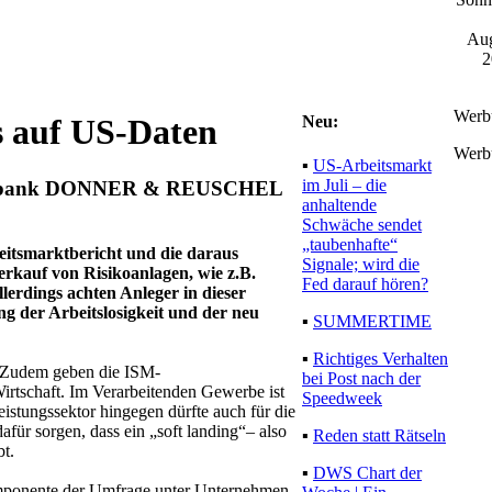
Aug
2
Werb
Neu:
 auf US-Daten
Werb
▪
US-Arbeitsmarkt
im Juli – die
rivatbank DONNER & REUSCHEL
anhaltende
Schwäche sendet
„taubenhafte“
eitsmarktbericht und die daraus
Signale; wird die
erkauf von Risikoanlagen, wie z.B.
Fed darauf hören?
lerdings achten Anleger in dieser
g der Arbeitslosigkeit und der neu
▪
SUMMERTIME
▪
Richtiges Verhalten
t. Zudem geben die ISM-
bei Post nach der
rtschaft. Im Verarbeitenden Gewerbe ist
Speedweek
istungssektor hingegen dürfte auch für die
r sorgen, dass ein „soft landing“– also
▪
Reden statt Rätseln
t.
▪
DWS Chart der
komponente der Umfrage unter Unternehmen