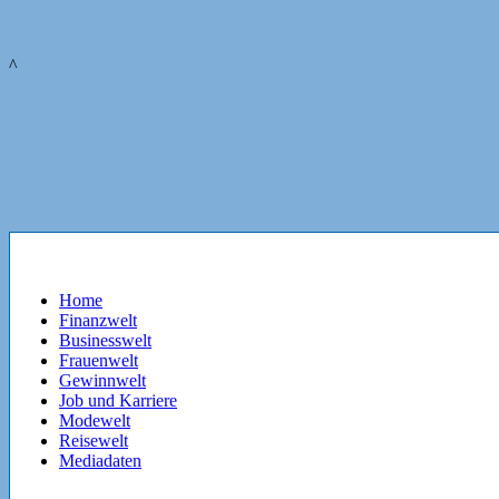
^
Home
Finanzwelt
Businesswelt
Frauenwelt
Gewinnwelt
Job und Karriere
Modewelt
Reisewelt
Mediadaten