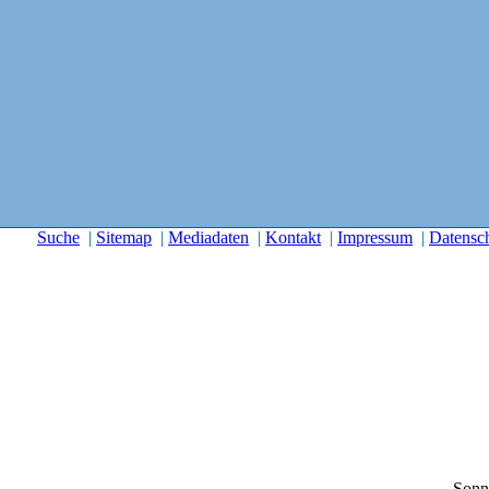
Suche
|
Sitemap
|
Mediadaten
|
Kontakt
|
Impressum
|
Datensc
Sonn