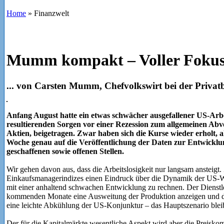
Home
»
Finanzwelt
Mumm kompakt – Voller Fokus
... von Carsten Mumm, Chefvolkswirt bei der P
Anfang August hatte ein etwas schwächer ausgefallener US-Arb
resultierenden Sorgen vor einer Rezession zum allgemeinen Abv
Aktien, beigetragen. Zwar haben sich die Kurse wieder erholt, al
Woche genau auf die Veröffentlichung der Daten zur Entwicklun
geschaffenen sowie offenen Stellen.
Wir gehen davon aus, dass die Arbeitslosigkeit nur langsam ansteig
Einkaufsmanagerindizes einen Eindruck über die Dynamik der US-Wi
mit einer anhaltend schwachen Entwicklung zu rechnen. Der Dienstle
kommenden Monate eine Ausweitung der Produktion anzeigen und dafü
eine leichte Abkühlung der US-Konjunktur – das Hauptszenario bleib
Der für die Kapitalmärkte wesentliche Aspekt wird aber die Preis