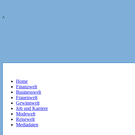
^
Home
Finanzwelt
Businesswelt
Frauenwelt
Gewinnwelt
Job und Karriere
Modewelt
Reisewelt
Mediadaten