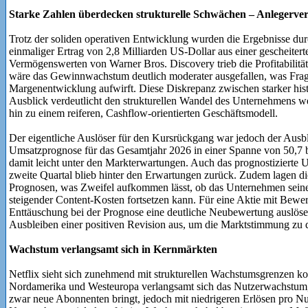
Starke Zahlen überdecken strukturelle Schwächen – Anlegerver
Trotz der soliden operativen Entwicklung wurden die Ergebnisse durc
einmaliger Ertrag von 2,8 Milliarden US-Dollar aus einer gescheit
Vermögenswerten von Warner Bros. Discovery trieb die Profitabilität
wäre das Gewinnwachstum deutlich moderater ausgefallen, was Frag
Margenentwicklung aufwirft. Diese Diskrepanz zwischen starker his
Ausblick verdeutlicht den strukturellen Wandel des Unternehmens 
hin zu einem reiferen, Cashflow-orientierten Geschäftsmodell.
Der eigentliche Auslöser für den Kursrückgang war jedoch der Ausblic
Umsatzprognose für das Gesamtjahr 2026 in einer Spanne von 50,7 b
damit leicht unter den Markterwartungen. Auch das prognostizierte
zweite Quartal blieb hinter den Erwartungen zurück. Zudem lagen di
Prognosen, was Zweifel aufkommen lässt, ob das Unternehmen seine
steigender Content-Kosten fortsetzen kann. Für eine Aktie mit Bewe
Enttäuschung bei der Prognose eine deutliche Neubewertung auslösen
Ausbleiben einer positiven Revision aus, um die Marktstimmung zu 
Wachstum verlangsamt sich in Kernmärkten
Netflix sieht sich zunehmend mit strukturellen Wachstumsgrenzen kon
Nordamerika und Westeuropa verlangsamt sich das Nutzerwachstum,
zwar neue Abonnenten bringt, jedoch mit niedrigeren Erlösen pro Nut