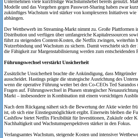
Unternehmen viele kurzfristige Wachstumshebel bereits genutzt. M
Modelle und das Vorgehen gegen Passwort-Sharing haben zwar kurzfr
zukünftiges Wachstum wird stärker von komplexeren Initiativen wi
abhängen.
Der Wettbewerb im Streaming-Markt nimmt zu. Große Plattformen inv
Distribution und verfügen über umfangreiche Kapitalressourcen sow
führt zu steigenden Content-Kosten, die Netflix zwingen, weiterhin h
Nutzerbindung und Wachstum zu sichern. Damit verschiebt sich de
die Fähigkeit zur Margenstabilisierung werden zum entscheidenden F
Führungswechsel verstärkt Unsicherheit
Zusätzliche Unsicherheit brachte die Ankündigung, dass Mitgründer
ausscheidet. Hastings prägte die strategische Ausrichtung des Unte
wenn die operative Führung weiter bei den Co-CEOs Ted Sarandos und
Fragen auf. Führungswechsel in Phasen strategischer Neuausrichtung
Markt – insbesondere in Kombination mit einem vorsichtigen Ausbli
Nach dem Rückgang nähert sich die Bewertung der Aktie wieder frü
ist, ob sich eine Einstiegsmöglichkeit ergibt. Einerseits bleiben die 
Cashflow bietet Netflix Flexibilität für Investitionen, Zukäufe oder
Nachhaltigkeit und Wachstumsperspektiven stärker in den Fokus.
Verlangsamtes Wachstum, steigende Kosten und intensiver Wettbewer