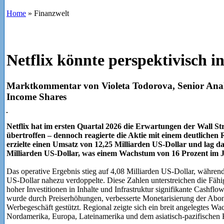
Home
»
Finanzwelt
Netflix könnte perspektivisch i
Marktkommentar von Violeta Todorova, Senior Anal
Income Shares
Netflix hat im ersten Quartal 2026 die Erwartungen der Wall Str
übertroffen – dennoch reagierte die Aktie mit einem deutliche
erzielte einen Umsatz von 12,25 Milliarden US-Dollar und lag d
Milliarden US-Dollar, was einem Wachstum von 16 Prozent im J
Das operative Ergebnis stieg auf 4,08 Milliarden US-Dollar, während
US-Dollar nahezu verdoppelte. Diese Zahlen unterstreichen die Fähi
hoher Investitionen in Inhalte und Infrastruktur signifikante Cashf
wurde durch Preiserhöhungen, verbesserte Monetarisierung der Abon
Werbegeschäft gestützt. Regional zeigte sich ein breit angelegtes W
Nordamerika, Europa, Lateinamerika und dem asiatisch-pazifischen