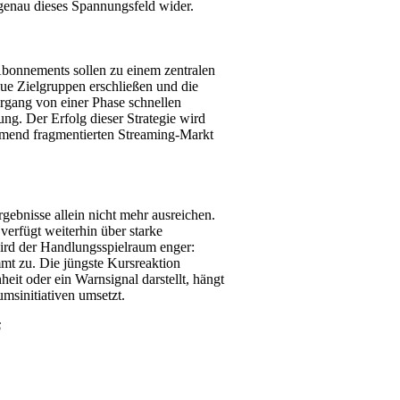
 genau dieses Spannungsfeld wider.
 Abonnements sollen zu einem zentralen
ue Zielgruppen erschließen und die
rgang von einer Phase schnellen
g. Der Erfolg dieser Strategie wird
ehmend fragmentierten Streaming-Markt
rgebnisse allein nicht mehr ausreichen.
verfügt weiterhin über starke
ird der Handlungsspielraum enger:
mt zu. Die jüngste Kursreaktion
eit oder ein Warnsignal darstellt, hängt
msinitiativen umsetzt.
6