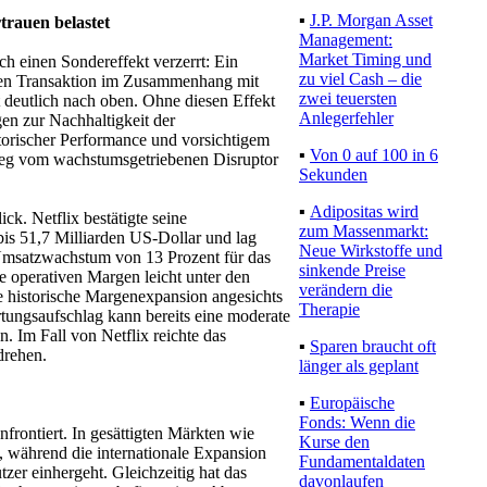
▪
J.P. Morgan Asset
trauen belastet
Management:
Market Timing und
h einen Sondereffekt verzerrt: Ein
zu viel Cash – die
erten Transaktion im Zusammenhang mit
zwei teuersten
 deutlich nach oben. Ohne diesen Effekt
Anlegerfehler
en zur Nachhaltigkeit der
torischer Performance und vorsichtigem
▪
Von 0 auf 100 in 6
weg vom wachstumsgetriebenen Disruptor
Sekunden
▪
Adipositas wird
k. Netflix bestätigte seine
zum Massenmarkt:
is 51,7 Milliarden US-Dollar und lag
Neue Wirkstoffe und
 Umsatzwachstum von 13 Prozent für das
sinkende Preise
e operativen Margen leicht unter den
verändern die
 historische Margenexpansion angesichts
Therapie
rtungsaufschlag kann bereits eine moderate
. Im Fall von Netflix reichte das
▪
Sparen braucht oft
drehen.
länger als geplant
▪
Europäische
Fonds: Wenn die
frontiert. In gesättigten Märkten wie
Kurse den
 während die internationale Expansion
Fundamentaldaten
zer einhergeht. Gleichzeitig hat das
davonlaufen