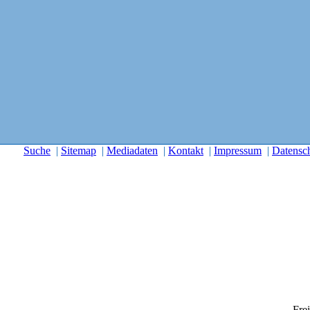
Suche
|
Sitemap
|
Mediadaten
|
Kontakt
|
Impressum
|
Datensc
Frei