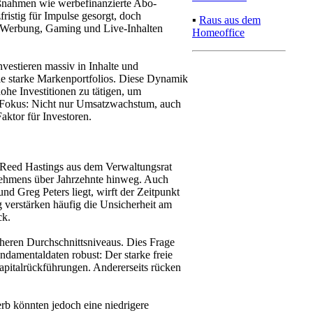
aßnahmen wie werbefinanzierte Abo-
istig für Impulse gesorgt, doch
▪
Raus aus dem
e Werbung, Gaming und Live-Inhalten
Homeoffice
estieren massiv in Inhalte und
ie starke Markenportfolios. Diese Dynamik
ohe Investitionen zu tätigen, um
r Fokus: Nicht nur Umsatzwachstum, auch
aktor für Investoren.
 Reed Hastings aus dem Verwaltungsrat
rnehmens über Jahrzehnte hinweg. Auch
 Greg Peters liegt, wirft der Zeitpunkt
 verstärken häufig die Unsicherheit am
ck.
heren Durchschnittsniveaus. Dies Frage
Fundamentaldaten robust: Der starke freie
 Kapitalrückführungen. Andererseits rücken
b könnten jedoch eine niedrigere