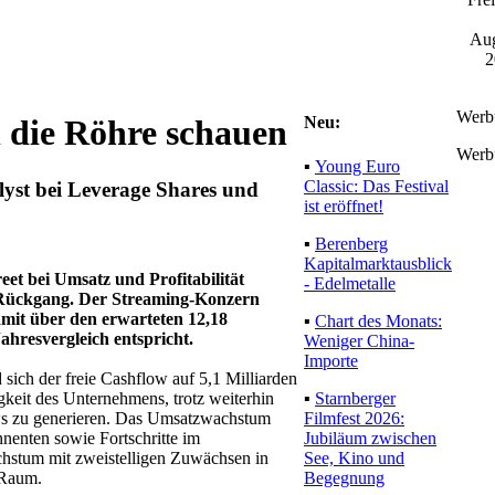
Aug
2
Werb
Neu:
n die Röhre schauen
Werb
▪
Young Euro
Classic: Das Festival
yst bei Leverage Shares und
ist eröffnet!
▪
Berenberg
Kapitalmarktausblick
eet bei Umsatz und Profitabilität
- Edelmetalle
n Rückgang. Der Streaming-Konzern
amit über den erwarteten 12,18
▪
Chart des Monats:
ahresvergleich entspricht.
Weniger China-
Importe
 sich der freie Cashflow auf 5,1 Milliarden
▪
Starnberger
gkeit des Unternehmens, trotz weiterhin
Filmfest 2026:
lows zu generieren. Das Umsatzwachstum
Jubiläum zwischen
nenten sowie Fortschritte im
See, Kino und
achstum mit zweistelligen Zuwächsen in
Begegnung
 Raum.