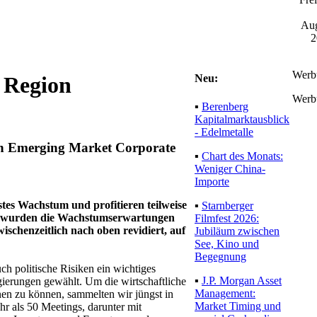
Aug
2
Werb
Neu:
 Region
Werb
▪
Berenberg
Kapitalmarktausblick
- Edelmetalle
in Emerging Market Corporate
▪
Chart des Monats:
Weniger China-
Importe
tes Wachstum und profitieren teilweise
▪
Starnberger
ise wurden die Wachstumserwartungen
Filmfest 2026:
schenzeitlich nach oben revidiert, auf
Jubiläum zwischen
See, Kino und
Begegnung
h politische Risiken ein wichtiges
▪
J.P. Morgan Asset
ierungen gewählt. Um die wirtschaftliche
Management:
nen zu können, sammelten wir jüngst in
Market Timing und
hr als 50 Meetings, darunter mit