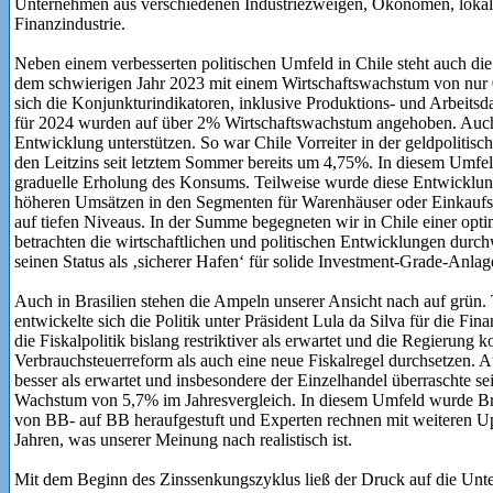
Unternehmen aus verschiedenen Industriezweigen, Ökonomen, lokale
Finanzindustrie.
Neben einem verbesserten politischen Umfeld in Chile steht auch die
dem schwierigen Jahr 2023 mit einem Wirtschaftswachstum von nur 
sich die Konjunkturindikatoren, inklusive Produktions- und Arbeit
für 2024 wurden auf über 2% Wirtschaftswachstum angehoben. Auch n
Entwicklung unterstützen. So war Chile Vorreiter in der geldpolitis
den Leitzins seit letztem Sommer bereits um 4,75%. In diesem Umfel
graduelle Erholung des Konsums. Teilweise wurde diese Entwicklu
höheren Umsätzen in den Segmenten für Warenhäuser oder Einkaufsze
auf tiefen Niveaus. In der Summe begegneten wir in Chile einer op
betrachten die wirtschaftlichen und politischen Entwicklungen durc
seinen Status als ‚sicherer Hafen‘ für solide Investment-Grade-Anlag
Auch in Brasilien stehen die Ampeln unserer Ansicht nach auf grün. 
entwickelte sich die Politik unter Präsident Lula da Silva für die Fin
die Fiskalpolitik bislang restriktiver als erwartet und die Regierung 
Verbrauchsteuerreform als auch eine neue Fiskalregel durchsetzen. A
besser als erwartet und insbesondere der Einzelhandel überraschte sei
Wachstum von 5,7% im Jahresvergleich. In diesem Umfeld wurde Bra
von BB- auf BB heraufgestuft und Experten rechnen mit weiteren Up
Jahren, was unserer Meinung nach realistisch ist.
Mit dem Beginn des Zinssenkungszyklus ließ der Druck auf die Un