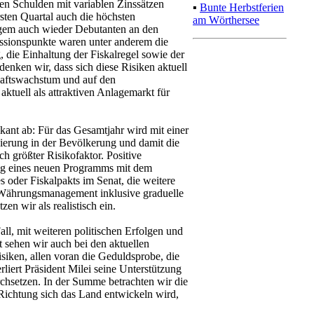
len Schulden mit variablen Zinssätzen
▪
Bunte Herbstferien
sten Quartal auch die höchsten
am Wörthersee
ngem auch wieder Debutanten an den
ussionspunkte waren unter anderem die
 die Einhaltung der Fiskalregel sowie der
enken wir, dass sich diese Risiken aktuell
chaftswachstum und auf den
ktuell als attraktiven Anlagemarkt für
ikant ab: Für das Gesamtjahr wird mit einer
ierung in der Bevölkerung und damit die
ch größter Risikofaktor. Positive
ng eines neuen Programms mit dem
oder Fiskalpakts im Senat, die weitere
Währungsmanagement inklusive graduelle
en wir als realistisch ein.
ll, mit weiteren politischen Erfolgen und
 sehen wir auch bei den aktuellen
siken, allen voran die Geduldsprobe, die
rliert Präsident Milei seine Unterstützung
chsetzen. In der Summe betrachten wir die
Richtung sich das Land entwickeln wird,