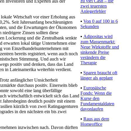
zu viel Cash – die
n Investoren und Experten aus der
zwei teuersten
Anlegerfehler
 lokale Wirtschaft vor einer Erholung aus
▪
Von 0 auf 100 in 6
0,2%. Seit Jahresanfang beschleunigten
Sekunden
sdaten, und die Erwartungen der Ökonomen
iedrigere Zinsen sollten diese
▪
Adipositas wird
chen Lockerung und die Zentralbank senkte
zum Massenmarkt:
d erwarten lokal tätige Unternehmen eine
Neue Wirkstoffe und
ng von Einzelhandelsunternehmen mit
sinkende Preise
ntren bereits registriert, wenn auch noch
verändern die
timistischen Stimmung. Und auch wir
Therapie
hwegs positiv und denken, dass das Land
en in Lateinamerika weiterhin verdient.
▪
Sparen braucht oft
länger als geplant
Trotz anfänglicher Unsicherheit
anzmärkte durchaus positiv. Einerseits blieb
▪
Europäische
konnte sowohl eine lang überfällige
Fonds: Wenn die
uch wirtschaftlich entwickelt sich das Land
Kurse den
t Jahresbeginn deutlich positiv mit einem
Fundamentaldaten
silien kürzlich von zwei Ratingagenturen
davonlaufen
grades in den nächsten ein bis zwei
▪
Raus aus dem
Homeoffice
ternehmen inzwischen nach. Davon dürften