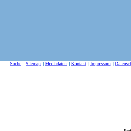
Suche
|
Sitemap
|
Mediadaten
|
Kontakt
|
Impressum
|
Datensc
Frei