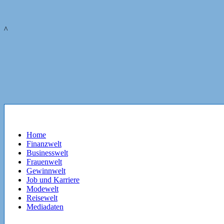
^
Home
Finanzwelt
Businesswelt
Frauenwelt
Gewinnwelt
Job und Karriere
Modewelt
Reisewelt
Mediadaten