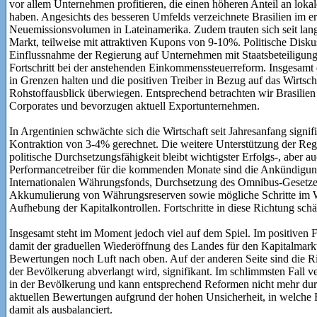
vor allem Unternehmen profitieren, die einen höheren Anteil an loka
haben. Angesichts des besseren Umfelds verzeichnete Brasilien im er
Neuemissionsvolumen in Lateinamerika. Zudem trauten sich seit la
Markt, teilweise mit attraktiven Kupons von 9-10%. Politische Disk
Einflussnahme der Regierung auf Unternehmen mit Staatsbeteiligung,
Fortschritt bei der anstehenden Einkommenssteuerreform. Insgesamt d
in Grenzen halten und die positiven Treiber in Bezug auf das Wirts
Rohstoffausblick überwiegen. Entsprechend betrachten wir Brasilien a
Corporates und bevorzugen aktuell Exportunternehmen.
In Argentinien schwächte sich die Wirtschaft seit Jahresanfang signif
Kontraktion von 3-4% gerechnet. Die weitere Unterstützung der Reg
politische Durchsetzungsfähigkeit bleibt wichtigster Erfolgs-, aber au
Performancetreiber für die kommenden Monate sind die Ankündigu
Internationalen Währungsfonds, Durchsetzung des Omnibus-Gesetzes 
Akkumulierung von Währungsreserven sowie mögliche Schritte im 
Aufhebung der Kapitalkontrollen. Fortschritte in diese Richtung schätz
Insgesamt steht im Moment jedoch viel auf dem Spiel. Im positiven Fa
damit der graduellen Wiederöffnung des Landes für den Kapitalmarkt
Bewertungen noch Luft nach oben. Auf der anderen Seite sind die Ri
der Bevölkerung abverlangt wird, signifikant. Im schlimmsten Fall ve
in der Bevölkerung und kann entsprechend Reformen nicht mehr dur
aktuellen Bewertungen aufgrund der hohen Unsicherheit, in welche 
damit als ausbalanciert.