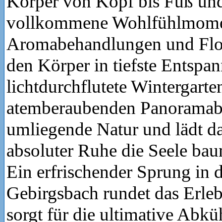
Körper von Kopf bis Fuß und
vollkommene Wohlfühlmome
Aromabehandlungen und Floa
den Körper in tiefste Entspa
lichtdurchflutete Wintergarten
atemberaubenden Panoramabl
umliegende Natur und lädt da
absoluter Ruhe die Seele bau
Ein erfrischender Sprung in 
Gebirgsbach rundet das Erleb
sorgt für die ultimative Abk