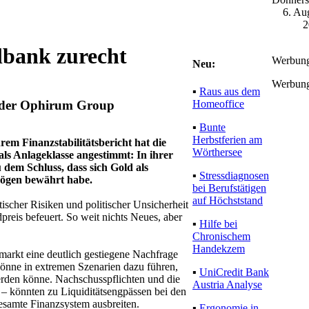
6. Au
2
lbank zurecht
Werbun
Neu:
Werbun
▪
Raus aus dem
Homeoffice
O der Ophirum Group
▪
Bunte
Herbstferien am
em Finanzstabilitätsbericht hat die
Wörthersee
ls Anlageklasse angestimmt: In ihrer
dem Schluss, dass sich Gold als
▪
Stressdiagnosen
rmögen bewährt habe.
bei Berufstätigen
auf Höchststand
ischer Risiken und politischer Unsicherheit
preis befeuert. So weit nichts Neues, aber
▪
Hilfe bei
Chronischem
Handekzem
arkt eine deutlich gestiegene Nachfrage
önne in extremen Szenarien dazu führen,
▪
UniCredit Bank
rden könne. Nachschusspflichten und die
Austria Analyse
– könnten zu Liquiditätsengpässen bei den
esamte Finanzsystem ausbreiten.
▪
Ergonomie in