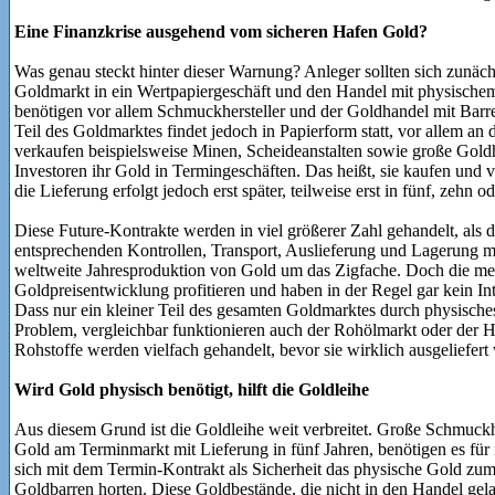
Eine Finanzkrise ausgehend vom sicheren Hafen Gold?
Was genau steckt hinter dieser Warnung? Anleger sollten sich zunäch
Goldmarkt in ein Wertpapiergeschäft und den Handel mit physischem 
benötigen vor allem Schmuckhersteller und der Goldhandel mit Bar
Teil des Goldmarktes findet jedoch in Papierform statt, vor allem 
verkaufen beispielsweise Minen, Scheideanstalten sowie große Gold
Investoren ihr Gold in Termingeschäften. Das heißt, sie kaufen und
die Lieferung erfolgt jedoch erst später, teilweise erst in fünf, zehn o
Diese Future-Kontrakte werden in viel größerer Zahl gehandelt, als 
entsprechenden Kontrollen, Transport, Auslieferung und Lagerung mö
weltweite Jahresproduktion von Gold um das Zigfache. Doch die mei
Goldpreisentwicklung profitieren und haben in der Regel gar kein In
Dass nur ein kleiner Teil des gesamten Goldmarktes durch physisches 
Problem, vergleichbar funktionieren auch der Rohölmarkt oder der Ha
Rohstoffe werden vielfach gehandelt, bevor sie wirklich ausgeliefert
Wird Gold physisch benötigt, hilft die Goldleihe
Aus diesem Grund ist die Goldleihe weit verbreitet. Große Schmuckh
Gold am Terminmarkt mit Lieferung in fünf Jahren, benötigen es für i
sich mit dem Termin-Kontrakt als Sicherheit das physische Gold zum
Goldbarren horten. Diese Goldbestände, die nicht in den Handel gelan