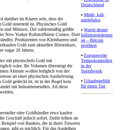
Deutschland
▪
Müde, kalt,
st darüber im Klaren sein, dass der
antriebslos
Gold unterteilt ist. Physisches Gold
ren und Münzen. Der zahlenmäßig größte
▪
Warsh deutet
an der New Yorker Rohstoffbörse Comex. Dort
Inflationstoleranz
händler, Produzenten von Kleinbarren und
an – Bitcoin
 verkaufen Gold zum aktuellen Börsenkurs,
profitiert
der sogar 20 Jahren.
▪
Europaweite
Tempokontrollen
dies mit physischem Gold mit
in der
glich wäre. Ihr Volumen übersteigt die
Speedweek
sten Akteure wollen lediglich von der
teresse an einer physischen Auslieferung.
▪
Urlaubsgefühl
Gold gedeckt ist, ist in der Regel kein
für einen Tag
ndel mit Industriemetallen. All diese
 werden.
ersteller oder Goldhändler etwa kaufen
hr Geschäft jedoch sofort. Dafür leihen sie
 Beispiel von Banken, die in ihren Tresoren
gen, gibt es reichlich. Für das Ausleihen