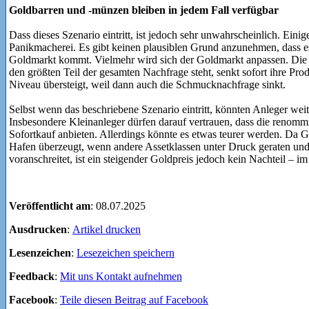
Goldbarren und -münzen bleiben in jedem Fall verfügbar
Dass dieses Szenario eintritt, ist jedoch sehr unwahrscheinlich. Ein
Panikmacherei. Es gibt keinen plausiblen Grund anzunehmen, dass e
Goldmarkt kommt. Vielmehr wird sich der Goldmarkt anpassen. Die S
den größten Teil der gesamten Nachfrage steht, senkt sofort ihre Pr
Niveau übersteigt, weil dann auch die Schmucknachfrage sinkt.
Selbst wenn das beschriebene Szenario eintritt, könnten Anleger we
Insbesondere Kleinanleger dürfen darauf vertrauen, dass die renom
Sofortkauf anbieten. Allerdings könnte es etwas teurer werden. Da G
Hafen überzeugt, wenn andere Assetklassen unter Druck geraten und
voranschreitet, ist ein steigender Goldpreis jedoch kein Nachteil – i
Veröffentlicht am
: 08.07.2025
Ausdrucken
:
Artikel drucken
Lesenzeichen
:
Lesezeichen speichern
Feedback
:
Mit uns Kontakt aufnehmen
Facebook
:
Teile diesen Beitrag auf Facebook