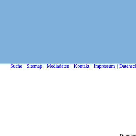
Suche
|
Sitemap
|
Mediadaten
|
Kontakt
|
Impressum
|
Datensc
Donners