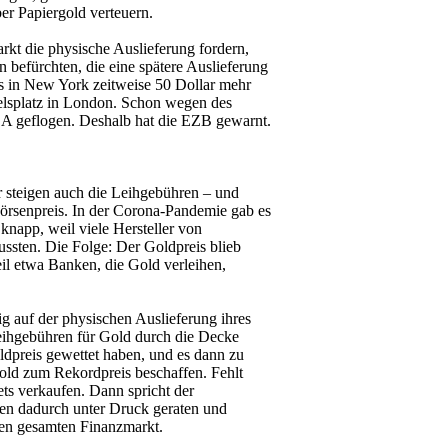
er Papiergold verteuern.
kt die physische Auslieferung fordern,
 befürchten, die eine spätere Auslieferung
s in New York zeitweise 50 Dollar mehr
elsplatz in London. Schon wegen des
A geflogen. Deshalb hat die EZB gewarnt.
r steigen auch die Leihgebühren – und
rsenpreis. In der Corona-Pandemie gab es
knapp, weil viele Hersteller von
sten. Die Folge: Der Goldpreis blieb
il etwa Banken, die Gold verleihen,
ig auf der physischen Auslieferung ihres
eihgebühren für Gold durch die Decke
ldpreis gewettet haben, und es dann zu
ld zum Rekordpreis beschaffen. Fehlt
ts verkaufen. Dann spricht der
en dadurch unter Druck geraten und
den gesamten Finanzmarkt.