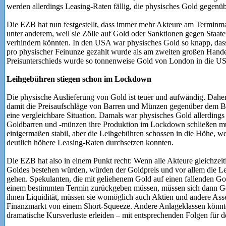
werden allerdings Leasing-Raten fällig, die physisches Gold gegenüb
Die EZB hat nun festgestellt, dass immer mehr Akteure am Terminmar
unter anderem, weil sie Zölle auf Gold oder Sanktionen gegen Staaten
verhindern könnten. In den USA war physisches Gold so knapp, das
pro physischer Feinunze gezahlt wurde als am zweiten großen Hand
Preisunterschieds wurde so tonnenweise Gold von London in die US
Leihgebühren stiegen schon im Lockdown
Die physische Auslieferung von Gold ist teuer und aufwändig. Dahe
damit die Preisaufschläge von Barren und Münzen gegenüber dem Bö
eine vergleichbare Situation. Damals war physisches Gold allerdings 
Goldbarren und -münzen ihre Produktion im Lockdown schließen mus
einigermaßen stabil, aber die Leihgebühren schossen in die Höhe, we
deutlich höhere Leasing-Raten durchsetzen konnten.
Die EZB hat also in einem Punkt recht: Wenn alle Akteure gleichzeit
Goldes bestehen würden, würden der Goldpreis und vor allem die L
gehen. Spekulanten, die mit geliehenem Gold auf einen fallenden Go
einem bestimmten Termin zurückgeben müssen, müssen sich dann Go
ihnen Liquidität, müssen sie womöglich auch Aktien und andere Asse
Finanzmarkt von einem Short-Squeeze. Andere Anlageklassen könnt
dramatische Kursverluste erleiden – mit entsprechenden Folgen für 