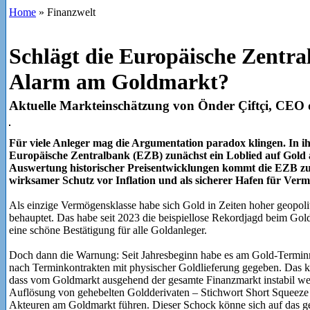
Home
»
Finanzwelt
Schlägt die Europäische Zentra
Alarm am Goldmarkt?
Aktuelle Markteinschätzung von Önder Çiftçi, CE
Für viele Anleger mag die Argumentation paradox klingen. In ihr
Europäische Zentralbank (EZB) zunächst ein Loblied auf Gold a
Auswertung historischer Preisentwicklungen kommt die EZB zu 
wirksamer Schutz vor Inflation und als sicherer Hafen für Ve
Als einzige Vermögensklasse habe sich Gold in Zeiten hoher geopolit
behauptet. Das habe seit 2023 die beispiellose Rekordjagd beim Gold
eine schöne Bestätigung für alle Goldanleger.
Doch dann die Warnung: Seit Jahresbeginn habe es am Gold-Terminm
nach Terminkontrakten mit physischer Goldlieferung gegeben. Das k
dass vom Goldmarkt ausgehend der gesamte Finanzmarkt instabil we
Auflösung von gehebelten Goldderivaten – Stichwort Short Squeeze 
Akteuren am Goldmarkt führen. Dieser Schock könne sich auf das g