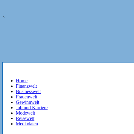
^
Home
Finanzwelt
Businesswelt
Frauenwelt
Gewinnwelt
Job und Karriere
Modewelt
Reisewelt
Mediadaten