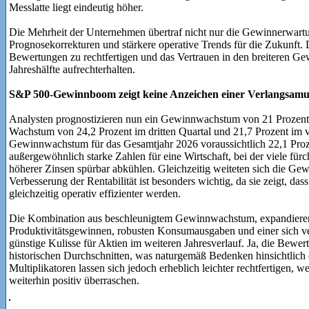
Messlatte liegt eindeutig höher.
Die Mehrheit der Unternehmen übertraf nicht nur die Gewinnerwartun
Prognosekorrekturen und stärkere operative Trends für die Zukunft. D
Bewertungen zu rechtfertigen und das Vertrauen in den breiteren Ge
Jahreshälfte aufrechterhalten.
S&P 500-Gewinnboom zeigt keine Anzeichen einer Verlangsam
Analysten prognostizieren nun ein Gewinnwachstum von 21 Prozent 
Wachstum von 24,2 Prozent im dritten Quartal und 21,7 Prozent im v
Gewinnwachstum für das Gesamtjahr 2026 voraussichtlich 22,1 Proze
außergewöhnlich starke Zahlen für eine Wirtschaft, bei der viele für
höherer Zinsen spürbar abkühlen. Gleichzeitig weiteten sich die Ge
Verbesserung der Rentabilität ist besonders wichtig, da sie zeigt, d
gleichzeitig operativ effizienter werden.
Die Kombination aus beschleunigtem Gewinnwachstum, expandiere
Produktivitätsgewinnen, robusten Konsumausgaben und einer sich ve
günstige Kulisse für Aktien im weiteren Jahresverlauf. Ja, die Bewer
historischen Durchschnitten, was naturgemäß Bedenken hinsichtlich d
Multiplikatoren lassen sich jedoch erheblich leichter rechtfertigen
weiterhin positiv überraschen.