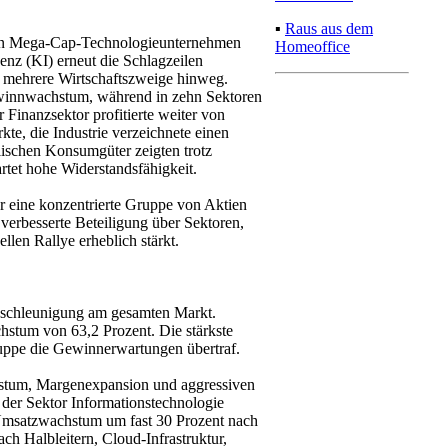
▪
Raus aus dem
e von Mega-Cap-Technologieunternehmen
Homeoffice
enz (KI) erneut die Schlagzeilen
r mehrere Wirtschaftszweige hinweg.
Gewinnwachstum, während in zehn Sektoren
Finanzsektor profitierte weiter von
kte, die Industrie verzeichnete einen
ischen Konsumgüter zeigten trotz
tet hohe Widerstandsfähigkeit.
r eine konzentrierte Gruppe von Aktien
e verbesserte Beteiligung über Sektoren,
en Rallye erheblich stärkt.
beschleunigung am gesamten Markt.
hstum von 63,2 Prozent. Die stärkste
uppe die Gewinnerwartungen übertraf.
chstum, Margenexpansion und aggressiven
der Sektor Informationstechnologie
Umsatzwachstum um fast 30 Prozent nach
h Halbleitern, Cloud-Infrastruktur,