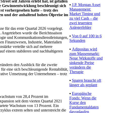
treet seit Jahren erlebt hat, ist gefallen
▪
J.P. Morgan Asset
ie Gewinnentwicklung beschleunigt sich
Management:
t vorhergesehen hatte – trotz des
Market Timing und
en und der anhaltend hohen Ölpreise im
zu viel Cash – die
zwei teuersten
Anlegerfehler
e für das erste Quartal 2026 vorgelegt.
. Angetrieben wurde die Berichtssaison
▪
Von 0 auf 100 in 6
logie und Kommunikationsdienstleistungen,
Sekunden
en Finanzwesen, Industrie, Materialien
stärke verteilte sich auf mehrere
▪
Adipositas wird
 auf einem stabileren und nachhaltigeren
zum Massenmarkt:
Neue Wirkstoffe und
sinkende Preise
ändern den Ausblick für die zweite
verändern die
ür eine sich beschleunigende Rentabilität,
Therapie
rative Umsetzung der Unternehmen – trotz
▪
Sparen braucht oft
länger als geplant
▪
Europäische
wachstum von 28,4 Prozent im
Fonds: Wenn die
expansion seit dem vierten Quartal 2021
Kurse den
artete Wachstum von 13 Prozent. Ein
Fundamentaldaten
zyklus extrem selten und unterstreicht die
davonlaufen