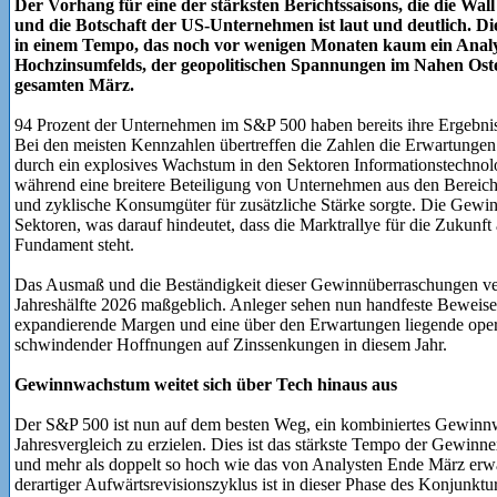
Der Vorhang für eine der stärksten Berichtssaisons, die die Wall S
und die Botschaft der US-Unternehmen ist laut und deutlich. D
in einem Tempo, das noch vor wenigen Monaten kaum ein Analys
Hochzinsumfelds, der geopolitischen Spannungen im Nahen Ost
gesamten März.
94 Prozent der Unternehmen im S&P 500 haben bereits ihre Ergebniss
Bei den meisten Kennzahlen übertreffen die Zahlen die Erwartungen
durch ein explosives Wachstum in den Sektoren Informationstechno
während eine breitere Beteiligung von Unternehmen aus den Bereich
und zyklische Konsumgüter für zusätzliche Stärke sorgte. Die Gewinn
Sektoren, was darauf hindeutet, dass die Marktrallye für die Zukunft
Fundament steht.
Das Ausmaß und die Beständigkeit dieser Gewinnüberraschungen ver
Jahreshälfte 2026 maßgeblich. Anleger sehen nun handfeste Beweise f
expandierende Margen und eine über den Erwartungen liegende ope
schwindender Hoffnungen auf Zinssenkungen in diesem Jahr.
Gewinnwachstum weitet sich über Tech hinaus aus
Der S&P 500 ist nun auf dem besten Weg, ein kombiniertes Gewinn
Jahresvergleich zu erzielen. Dies ist das stärkste Tempo der Gewinn
und mehr als doppelt so hoch wie das von Analysten Ende März erw
derartiger Aufwärtsrevisionszyklus ist in dieser Phase des Konjunktur