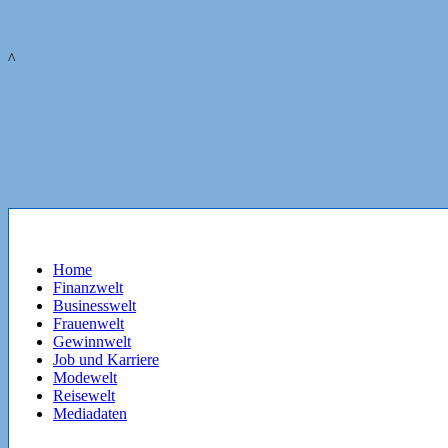
^
Home
Finanzwelt
Businesswelt
Frauenwelt
Gewinnwelt
Job und Karriere
Modewelt
Reisewelt
Mediadaten