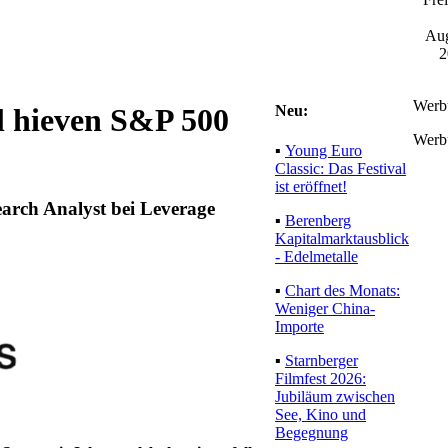
Aug
2
Werb
Neu:
l hieven S&P 500
Werb
▪
Young Euro
Classic: Das Festival
ist eröffnet!
arch Analyst bei Leverage
▪
Berenberg
Kapitalmarktausblick
- Edelmetalle
▪
Chart des Monats:
Weniger China-
Importe
▪
Starnberger
Filmfest 2026:
Jubiläum zwischen
See, Kino und
Begegnung