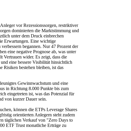
Anleger vor Rezessionssorgen, restriktiver
e Sorgen dominierten die Marktstimmung und
ztlich unter dem Druck einbrechen
ie Erwartungen. Eine wichtige
zu verbessern begannen. Nur 47 Prozent der
ben eine negative Prognose ab, was unter
t Vertrauen wider. Es zeigt, dass die
d eine bessere Visibilität hinsichtlich
isiken bestehen bleiben, ist das
chleunigtes Gewinnwachstum und eine
eaus in Richtung 8.000 Punkte bis zum
ch eingetreten ist, was das Potenzial für
und von kurzer Dauer sein.
 suchen, können die ETPs Leverage Shares
istig orientierten Anlegern steht zudem
en täglichen Verkauf von "Zero Days to
0 ETF Trust monatliche Erträge zu