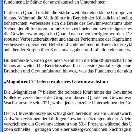
fundamentale Stärke der amerikanischen Unternehmen.
In diesem Quartal reichte die Stärke weit über eine kleine Grupp
hinaus. Während die Marktführer im Bereich der Künstlichen Intellig
beherrschten, verbesserte sich die Breite des Gewinnwachstums übe
Sieben der elf Sektoren im Index verzeichneten ein zweistelliges 
die Gewinnerwartungen im Quartal nach oben korrigiert wurden. Der 
robuster Verbraucheraktivität und starker Performance der Kapitalmär
verbesserten operativen Hebel und Unternehmen im Bereich der zykl
anhaltender Sorgen über Konsumausgaben und Inflation eine unerwar
Bullenmärkte werden gesünder, wenn sich die Marktführerschaft übe
hinaus ausweitet. Die Berichtssaison für das erste Quartal zeigte ein
Branchen und Gewinnfaktoren hinweg, was das Fundament der aktuell
„Magnificent 7“ liefern explosives Gewinnwachstum
Die „Magnificent 7“ bleiben die treibende Kraft hinter der Gewinn
Kollektiv verzeichnete die Gruppe in diesem Quartal ein Gewinnwac
Wachstumsrate seit 2021, wobei jedes einzelne Unternehmen der Gr
Der KI-Investitionszyklus schlägt sich bereits in realem Umsatzwa
Aufwärtsrevisionen der künftigen Gewinnschätzungen nieder. Allein 
verzeichnete ein Gewinnwachstum von 53,4 Prozent, während das 
oben schnellte – getragen von einer außergewöhnlichen Nachfrage nac