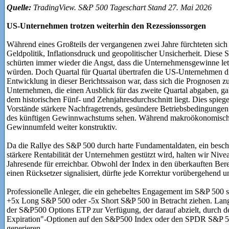
Quelle:
TradingView. S&P 500 Tageschart Stand 27. Mai 2026
US-Unternehmen trotzen weiterhin den Rezessionssorgen
Während eines Großteils der vergangenen zwei Jahre fürchteten sich 
Geldpolitik, Inflationsdruck und geopolitischer Unsicherheit. Dies
schürten immer wieder die Angst, dass die Unternehmensgewinne let
würden. Doch Quartal für Quartal übertrafen die US-Unternehmen d
Entwicklung in dieser Berichtssaison war, dass sich die Prognosen 
Unternehmen, die einen Ausblick für das zweite Quartal abgaben, ga
dem historischen Fünf- und Zehnjahresdurchschnitt liegt. Dies spiegel
Vorstände stärkere Nachfragetrends, gesündere Betriebsbedingungen un
des künftigen Gewinnwachstums sehen. Während makroökonomische R
Gewinnumfeld weiter konstruktiv.
Da die Rallye des S&P 500 durch harte Fundamentaldaten, ein bes
stärkere Rentabilität der Unternehmen gestützt wird, halten wir Niv
Jahresende für erreichbar. Obwohl der Index in den überkauften Berei
einen Rücksetzer signalisiert, dürfte jede Korrektur vorübergehend 
Professionelle Anleger, die ein gehebeltes Engagement im S&P 500
+5x Long S&P 500 oder -5x Short S&P 500 in Betracht ziehen. Langfr
der S&P500 Options ETP zur Verfügung, der darauf abzielt, durch d
Expiration"-Optionen auf den S&P500 Index oder den SPDR S&P 50
generieren.