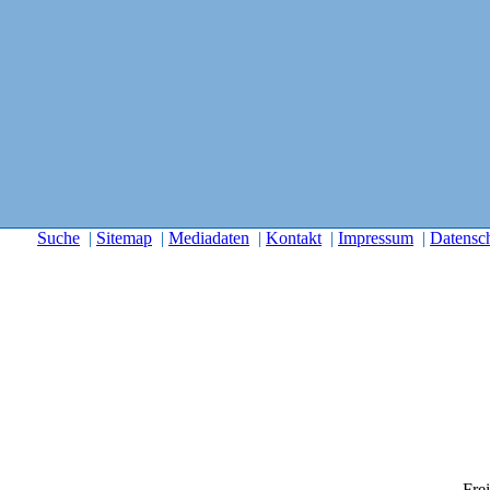
Suche
|
Sitemap
|
Mediadaten
|
Kontakt
|
Impressum
|
Datensc
Frei