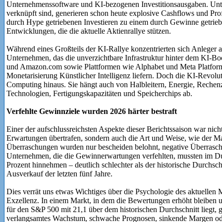
Unternehmenssoftware und KI-bezogenen Investitionsausgaben. Unter
verknüpft sind, generieren schon heute explosive Cashflows und Prof
durch Hype getriebenen Investieren zu einem durch Gewinne getrieben
Entwicklungen, die die aktuelle Aktienrallye stützen.
Während eines Großteils der KI-Rallye konzentrierten sich Anleger au
Unternehmen, das die unverzichtbare Infrastruktur hinter dem KI-Bo
und Amazon.com sowie Plattformen wie Alphabet und Meta Platforms
Monetarisierung Künstlicher Intelligenz liefern. Doch die KI-Revol
Computing hinaus. Sie hängt auch von Halbleitern, Energie, Rechenze
Technologien, Fertigungskapazitäten und Speicherchips ab.
Verfehlte Gewinnziele wurden 2026 härter bestraft
Einer der aufschlussreichsten Aspekte dieser Berichtssaison war nic
Erwartungen übertrafen, sondern auch die Art und Weise, wie der Ma
Überraschungen wurden nur bescheiden belohnt, negative Überraschu
Unternehmen, die die Gewinnerwartungen verfehlten, mussten im Du
Prozent hinnehmen – deutlich schlechter als der historische Durchsch
Ausverkauf der letzten fünf Jahre.
Dies verrät uns etwas Wichtiges über die Psychologie des aktuellen 
Exzellenz. In einem Markt, in dem die Bewertungen erhöht bleiben
für den S&P 500 mit 21,1 über dem historischen Durchschnitt liegt, g
verlangsamtes Wachstum, schwache Prognosen, sinkende Margen od