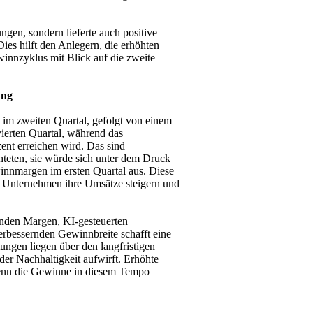
gen, sondern lieferte auch positive
ies hilft den Anlegern, die erhöhten
winnzyklus mit Blick auf die zweite
ung
im zweiten Quartal, gefolgt von einem
ierten Quartal, während das
nt erreichen wird. Das sind
chteten, sie würde sich unter dem Druck
winnmargen im ersten Quartal aus. Diese
ass Unternehmen ihre Umsätze steigern und
nden Margen, KI-gesteuerten
rbessernden Gewinnbreite schafft eine
tungen liegen über den langfristigen
er Nachhaltigkeit aufwirft. Erhöhte
, wenn die Gewinne in diesem Tempo