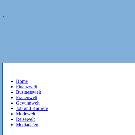
^
Home
Finanzwelt
Businesswelt
Frauenwelt
Gewinnwelt
Job und Karriere
Modewelt
Reisewelt
Mediadaten