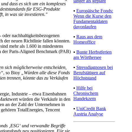
länger als geplant
ab und dass es sich um ein komplexes
indeststandards für ESG-Produkte
▪
Europäische Fonds:
, in was sie investieren."
Wenn die Kurse den
Fundamentaldaten
davonlaufen
 oder nachhaltigkeitsbezogenen
▪
Raus aus dem
h der neuen Richtlinie fallen könnten.
Homeoffice
sind mehr als 1.600 in mindestens
eln der Paris-Aligned Benchmark (PAB)
▪
Bunte Herbstferien
am Wörthersee
▪
Stressdiagnosen bei
sen sich möglicherweise entscheiden,
Berufstätigen auf
n“
, so Bioy
„Würden alle diese Fonds
Höchststand
ien trennen, könnte das zu Verkäufen
▪
Hilfe bei
Chronischem
ergie, Industrie – etwa Eisenbahnen
Handekzem
Marktwert würden die Verkäufe in den
en an der Zahl der Unternehmen in
▪
UniCredit Bank
 gehören TotalEnergies, Tencent
Austria Analyse
Fonds ‚ESG‘ und verwandte Begriffe
tionsfonds neu positionieren. Für sie