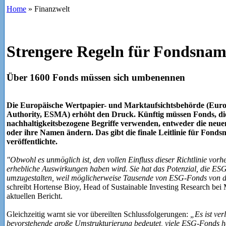
Home
»
Finanzwelt
Strengere Regeln für Fondsna
Über 1600 Fonds müssen sich umbenennen
Die Europäische Wertpapier- und Marktaufsichtsbehörde (Euro
Authority, ESMA) erhöht den Druck. Künftig müssen Fonds, di
nachhaltigkeitsbezogene Begriffe verwenden, entweder die neue
oder ihre Namen ändern. Das gibt die finale Leitlinie für Fond
veröffentlichte.
"Obwohl es unmöglich ist, den vollen Einfluss dieser Richtlinie vorh
erhebliche Auswirkungen haben wird. Sie hat das Potenzial, die ES
umzugestalten, weil möglicherweise Tausende von ESG-Fonds von d
schreibt Hortense Bioy, Head of Sustainable Investing Research bei M
aktuellen Bericht.
Gleichzeitig warnt sie vor übereilten Schlussfolgerungen:
„Es ist ver
bevorstehende große Umstrukturierung bedeutet, viele ESG-Fonds 