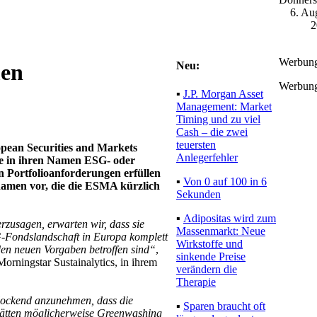
6. Au
2
Werbun
Neu:
men
Werbun
▪
J.P. Morgan Asset
Management: Market
Timing und zu viel
Cash – die zwei
teuersten
pean Securities and Markets
Anlegerfehler
e in ihren Namen ESG- oder
n Portfolioanforderungen erfüllen
▪
Von 0 auf 100 in 6
snamen vor, die die ESMA kürzlich
Sekunden
▪
Adipositas wird zum
erzusagen, erwarten wir, dass sie
Massenmarkt: Neue
G-Fondslandschaft in Europa komplett
Wirkstoffe und
en neuen Vorgaben betroffen sind“
,
sinkende Preise
orningstar Sustainalytics, in ihrem
verändern die
Therapie
lockend anzunehmen, dass die
▪
Sparen braucht oft
hätten möglicherweise Greenwashing