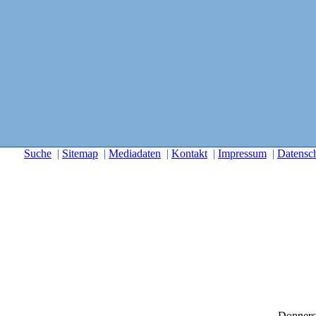
Suche
|
Sitemap
|
Mediadaten
|
Kontakt
|
Impressum
|
Datensc
Donners