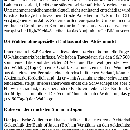
Bahnen entspricht, bleibt eine stärkere wirtschaftliche Abschwächun
Unternehmensanleihenmarkt aktuell nicht genügend entschädigt wird. 
Kreditaufschläge für Investment-Grade-Anleihen in EUR und in CHF
vergangenen zehn Jahre. Zudem dürften europäische Unternehmensan
graduellen Erholung der Konjunktur in Europa und von den weiteren
europäische High-Yield-Anleihen ist das konjunkturelle Bild unserer
US-Wahlen ohne speziellen Einfluss auf den Aktienmarkt
Immer wenn US-Präsidentschaftswahlen anstehen, kommt die Frage a
US-Aktienmarkt beeinflusst. Wir haben Tagesdaten für den S&P 500
somit einen Blick auf die letzten 24 Vor- und Nachwahlperioden wer
den Wahltag (Tag 0) in einer Grafik zusammen, entsteht ein Wimmel
aus den einzelnen Perioden einen durchschnittlichen Verlauf, könnt
Aktienmarkt förderlich sind, da er – mit Ausnahme einer schwache
tendenziell steigt. Interessanterweise endet die Schwächephase aber 
Hinweis darauf ist, dass eher andere Faktoren treiben. Der Eindruck
der übrigen Jahre bildet. Der Verlauf ähnelt dem der Wahljahre; das g
(+/- 60 Tage) der Wahltage.
Ruhe vor dem nächsten Sturm in Japan
Der japanische Aktienmarkt hat seit Mitte Juli eine extreme Achterba
Geldpolitik der Bank of Japan (BoJ) im Verhältnis zu den geldpoliti