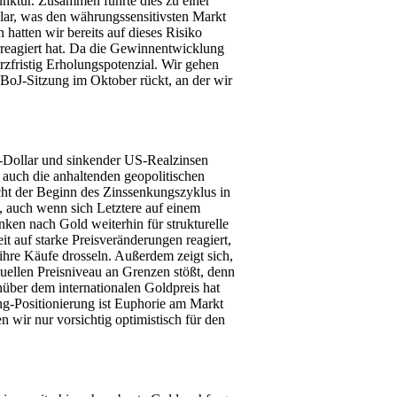
ktur. Zusammen führte dies zu einer
ar, was den währungssensitivsten Markt
hatten wir bereits auf dieses Risiko
rreagiert hat. Da die Gewinnentwicklung
rzfristig Erholungspotenzial. Wir gehen
 BoJ-Sitzung im Oktober rückt, an der wir
-Dollar und sinkender US-Realzinsen
auch die anhaltenden geopolitischen
cht der Beginn des Zinssenkungszyklus in
, auch wenn sich Letztere auf einem
ken nach Gold weiterhin für strukturelle
t auf starke Preisveränderungen reagiert,
ihre Käufe drosseln. Außerdem zeigt sich,
uellen Preisniveau an Grenzen stößt, denn
nüber dem internationalen Goldpreis hat
ng-Positionierung ist Euphorie am Markt
 wir nur vorsichtig optimistisch für den