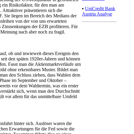
g ein Risikofaktor, für den man am
▪
UniCredit Bank
Attraktiver präsentieren sich die
Austria Analyse
. Sie liegen im Bereich des Medians der
leihen von der von uns erwarteten
 Zinssenkungen der EZB profitieren. Für
 Meinung nach aber noch zu fragil.
uf, ob und inwieweit dieses Ereignis den
 seit den späten 1920er-Jahren und können
fen. Fasst man die Aktienmarktverläufe um
bild ohne erkennbares Muster. Bildet man
e man den Schluss ziehen, dass Wahlen dem
n Phase im September und Oktober –
bereits vor dem Wahltermin, was ein erster
 verstärkt sich, wenn man den Durchschnitt
ilt vor allem für das unmittelbare Umfeld
hnfahrt hinter sich. Auslöser waren die
schen Erwartungen für die Fed sowie die