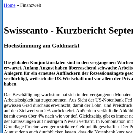
Home
»
Finanzwelt
Swisscanto - Kurzbericht Sept
Hochstimmung am Goldmarkt
Die globalen Konjunkturdaten sind in den vergangenen Wochen 
erwartet. Anfang August haben überraschend schwache Arbeit
Anlegern für ein erneutes Aufflackern der Rezessionsängste geso
verflüchtigt, weil sich die US-Wirtschaft und vor allem der Pri
haben.
Das Beschäftigungswachstum hat sich in den vergangenen Monaten z
Arbeitslosigkeit hat zugenommen. Aus Sicht der US-Notenbank Fed i
gewissen Grad durchaus erwünscht, damit der Lohn- und Preisdruck 
auf den Zielwert von 2% zurückkehrt. Außerdem verläuft die Abkühlu
ist mit etwas über 4% nach wie vor tief. Gleichzeitig gibt es immer n
der Entlassungen auf niedrigem Niveau verharrt. In Kombination mit 
Grundlage für eine weniger restriktive Geldpolitik geschaffen. Der 
August denn auch durchblicken lassen, dass die Notenbank kurz vor i