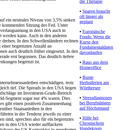
die Therapie
▪
Sparen braucht
oft länger als
auf ein neutrales Niveau von 3,5% sinken
geplant
er kommenden Sitzung des Fed. Unter
msverlangsamung in den USA auch in
▪
Europäische
rt werden kann. Auch in den anderen
Fonds: Wenn die
e drehen. In den Schwellenländern rechnen
Kurse den
t einer begrenzten Anzahl an
Fundamentaldaten
en auch deutlich früher eingesetzt. In den
davonlaufen
rade erst begonnen. Das deutlich tiefere
enkungen begrenzt ist.
▪
Raus aus dem
Homeoffice
▪
Bunte
Herbstferien am
nternehmensanleihen entschädigen, trotz
Wörthersee
leich tief. Die Spreads in den USA liegen
ufschläge im Investment-Grade-Bereich
▪
Stressdiagnosen
Yield-Segment sogar nur 4% waren. Dies
bei Berufstätigen
es gibt einen positiven Zusammenhang
auf Höchststand
nüber Staatsanleihen in den
ührten in der Tendenz jeweils zu einer
▪
Hilfe bei
n sind, sprechen also für ein begrenztes
Chronischem
gen in den USA wieder aufflackern
Handekzem
wächung der US-Konjunktur in geordneten