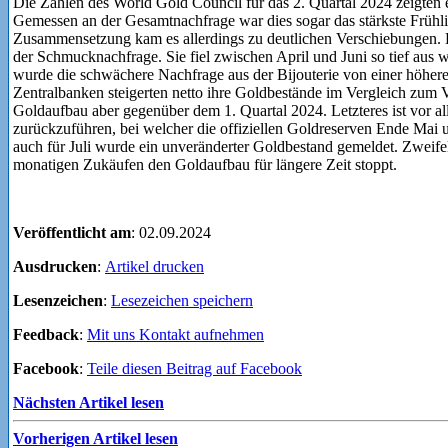
Die Zahlen des World Gold Council für das 2. Quartal 2024 zeigten 
Gemessen an der Gesamtnachfrage war dies sogar das stärkste Frühlin
Zusammensetzung kam es allerdings zu deutlichen Verschiebungen. D
der Schmucknachfrage. Sie fiel zwischen April und Juni so tief aus 
wurde die schwächere Nachfrage aus der Bijouterie von einer höher
Zentralbanken steigerten netto ihre Goldbestände im Vergleich zum V
Goldaufbau aber gegenüber dem 1. Quartal 2024. Letzteres ist vor 
zurückzuführen, bei welcher die offiziellen Goldreserven Ende Mai 
auch für Juli wurde ein unveränderter Goldbestand gemeldet. Zweife
monatigen Zukäufen den Goldaufbau für längere Zeit stoppt.
Veröffentlicht am
: 02.09.2024
Ausdrucken
:
Artikel drucken
Lesenzeichen
:
Lesezeichen speichern
Feedback
:
Mit uns Kontakt aufnehmen
Facebook
:
Teile diesen Beitrag auf Facebook
Nächsten Artikel lesen
Vorherigen Artikel lesen