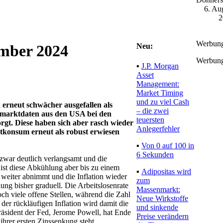
6. Au
2
Werbun
Neu:
ember 2024
Werbun
▪
J.P. Morgan
Asset
Management:
Market Timing
und zu viel Cash
erneut schwächer ausgefallen als
– die zwei
smarktdaten aus den USA bei den
teuersten
rgt. Diese haben sich aber rasch wieder
Anlegerfehler
vatkonsum erneut als robust erwiesen
▪
Von 0 auf 100 in
6 Sekunden
war deutlich verlangsamt und die
st diese Abkühlung aber bis zu einem
▪
Adipositas wird
weiter abnimmt und die Inflation wieder
zum
ng bisher graduell. Die Arbeitslosenrate
Massenmarkt:
och viele offene Stellen, während die Zahl
Neue Wirkstoffe
der rückläufigen Inflation wird damit die
und sinkende
Präsident der Fed, Jerome Powell, hat Ende
Preise verändern
hrer ersten Zinssenkung steht.