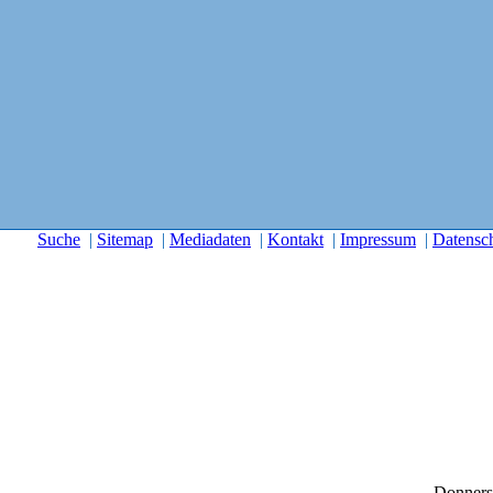
Suche
|
Sitemap
|
Mediadaten
|
Kontakt
|
Impressum
|
Datensc
Donners