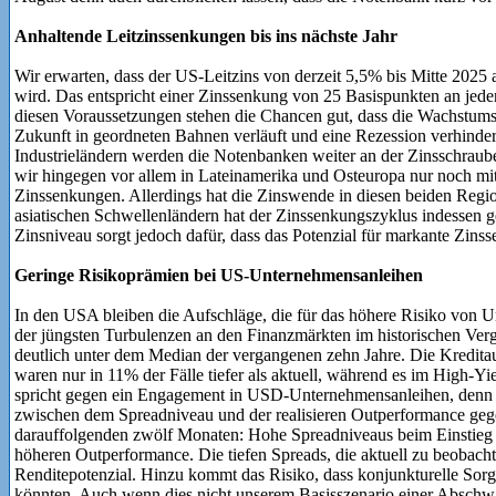
Anhaltende Leitzinssenkungen bis ins nächste Jahr
Wir erwarten, dass der US-Leitzins von derzeit 5,5% bis Mitte 2025 
wird. Das entspricht einer Zinssenkung von 25 Basispunkten an jed
diesen Voraussetzungen stehen die Chancen gut, dass die Wachstu
Zukunft in geordneten Bahnen verläuft und eine Rezession verhinde
Industrieländern werden die Notenbanken weiter an der Zinsschraub
wir hingegen vor allem in Lateinamerika und Osteuropa nur noch mi
Zinssenkungen. Allerdings hat die Zinswende in diesen beiden Region
asiatischen Schwellenländern hat der Zinssenkungszyklus indessen ge
Zinsniveau sorgt jedoch dafür, dass das Potenzial für markante Zinss
Geringe Risikoprämien bei US-Unternehmensanleihen
In den USA bleiben die Aufschläge, die für das höhere Risiko von U
der jüngsten Turbulenzen an den Finanzmärkten im historischen Verg
deutlich unter dem Median der vergangenen zehn Jahre. Die Kredita
waren nur in 11% der Fälle tiefer als aktuell, während es im High-
spricht gegen ein Engagement in USD-Unternehmensanleihen, denn 
zwischen dem Spreadniveau und der realisieren Outperformance gege
darauffolgenden zwölf Monaten: Hohe Spreadniveaus beim Einstieg f
höheren Outperformance. Die tiefen Spreads, die aktuell zu beobachte
Renditepotenzial. Hinzu kommt das Risiko, dass konjunkturelle Sor
könnten. Auch wenn dies nicht unserem Basisszenario einer Absch