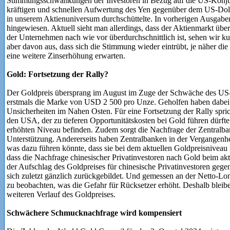
Stimmungsschwankungen der Investoren in Bezug auf die US-Konjun
kräftigen und schnellen Aufwertung des Yen gegenüber dem US-Doll
in unserem Aktienuniversum durchschüttelte. In vorherigen Ausgaben 
hingewiesen. Aktuell sieht man allerdings, dass der Aktienmarkt übe
der Unternehmen nach wie vor überdurchschnittlich ist, sehen wir ku
aber davon aus, dass sich die Stimmung wieder eintrübt, je näher die
eine weitere Zinserhöhung erwarten.
Gold: Fortsetzung der Rally?
Der Goldpreis übersprang im August im Zuge der Schwäche des US
erstmals die Marke von USD 2 500 pro Unze. Geholfen haben dabei 
Unsicherheiten im Nahen Osten. Für eine Fortsetzung der Rally spri
den USA, der zu tieferen Opportunitätskosten bei Gold führen dürfte
erhöhten Niveau befinden. Zudem sorgt die Nachfrage der Zentralban
Unterstützung. Andererseits haben Zentralbanken in der Vergangenhei
was dazu führen könnte, dass sie bei dem aktuellen Goldpreisniveau 
dass die Nachfrage chinesischer Privatinvestoren nach Gold beim akt
der Aufschlag des Goldpreises für chinesische Privatinvestoren gege
sich zuletzt gänzlich zurückgebildet. Und gemessen an der Netto-Lo
zu beobachten, was die Gefahr für Rücksetzer erhöht. Deshalb bleiben
weiteren Verlauf des Goldpreises.
Schwächere Schmucknachfrage wird kompensiert