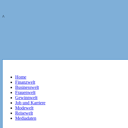
^
Home
Finanzwelt
Businesswelt
Frauenwelt
Gewinnwelt
Job und Karriere
Modewelt
Reisewelt
Mediadaten