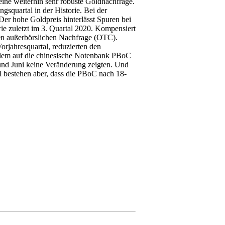
eine weiterhin sehr robuste Goldnachfrage.
gsquartal in der Historie. Bei der
er hohe Goldpreis hinterlässt Spuren bei
wie zuletzt im 3. Quartal 2020. Kompensiert
en außerbörslichen Nachfrage (OTC).
orjahresquartal, reduzierten den
allem auf die chinesische Notenbank PBoC
und Juni keine Veränderung zeigten. Und
l bestehen aber, dass die PBoC nach 18-