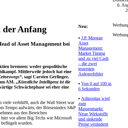
6. Au
2
Werbun
Neu:
t der Anfang
Werbun
▪
J.P. Morgan
Asset
 Head of Asset Management bei
Management:
Market Timing
und zu viel Cash
– die zwei
tien bremsen: weder geopolitische
teuersten
lkampf. Mittlerweile jedoch hat eine
Anlegerfehler
eineswegs“
, sagt Carsten Gerlinger,
ntum AM.
„Künstliche Intelligenz ist die
▪
Von 0 auf 100 in
ärtige Schwächephase sei eher eine
6 Sekunden
▪
Adipositas wird
viele verblüfft, auch die Wall Street war
zum
dem Tempo aufwärts, der Börsenindex S&P
Massenmarkt:
rnehmen aus den Bereichen
Neue Wirkstoffe
hier vor allem Big Techs wie Microsoft
und sinkende
 beflügelt wurden.
Preise verändern