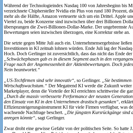
Während der Technologieindex Nasdaq 100 von Jahresbeginn bis Mitte 
verzeichnete Chiphersteller Nvidia ein Plus von rund 180 Prozent, 
mehr als die Hälfte, Amazon verteuerte sich um ein Drittel. Apple u
Viertel zu, beide Konzerne sind inzwischen über drei Billionen Dol
übersprangen die Zwei-Billionen-Dollar-Marke. Der ungebremste A
Bewertungen seien inzwischen überzogen, eine Korrektur stehe an.
Die setzte gegen Mitte Juli auch ein. Unternehmensergebnisse ließen
Investitionen in KI zeitnah lohnen würden. Ende Juli lag der Nasdaq
Hoch. Doch Gerlinger ist zuversichtlich, dass das nicht das Ende der
„Schwächephasen gab es in diesem Segment auch in den vergangene
Frage nach der Angemessenheit der Aktienbewertungen. Doch jedes 
Nein beantwortet.“
„US-Techfirmen sind sehr innovativ“
, so Gerlinger.
„Sie bestimmen 
Wirtschaftswachstum.“
Der Megatrend KI werde die Zukunft weiter p
Marketplayer, denn die Vorteile der KI erreichten schrittweise die g
„Durch die massiv verbesserte Performance der neusten Generation 
den Einsatz von KI in den Unternehmen drastisch gesunken“
, erklä
Effizienzsteigerungsinstrument KI für viele Firmen verfügbar, was 
wachsende Nachfrage beschert.
„Die jüngsten Kursrückgänge sind d
anregen könnte“
, sagt Gerlinger.
Zwar droht eine gewisse Gefahr von der politischen Seite. So hatte J