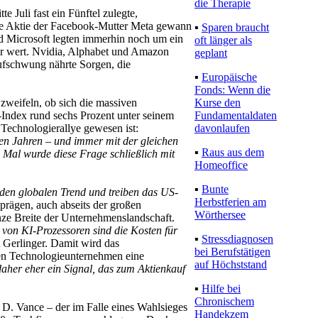
die Therapie
Juli fast ein Fünftel zulegte,
die Aktie der Facebook-Mutter Meta gewann
▪
Sparen braucht
nd Microsoft legten immerhin noch um ein
oft länger als
lar wert. Nvidia, Alphabet und Amazon
geplant
ufschwung nährte Sorgen, die
▪
Europäische
Fonds: Wenn die
Kurse den
 zweifeln, ob sich die massiven
Fundamentaldaten
-Index rund sechs Prozent unter seinem
davonlaufen
 Technologierallye gewesen ist:
n Jahren – und immer mit der gleichen
▪
Raus aus dem
Mal wurde diese Frage schließlich mit
Homeoffice
▪
Bunte
den globalen Trend und treiben das US-
Herbstferien am
rägen, auch abseits der großen
Wörthersee
anze Breite der Unternehmenslandschaft.
von KI-Prozessoren sind die Kosten für
▪
Stressdiagnosen
rt Gerlinger. Damit wird das
bei Berufstätigen
den Technologieunternehmen eine
auf Höchststand
aher eher ein Signal, das zum Aktienkauf
▪
Hilfe bei
Chronischem
. D. Vance – der im Falle eines Wahlsieges
Handekzem