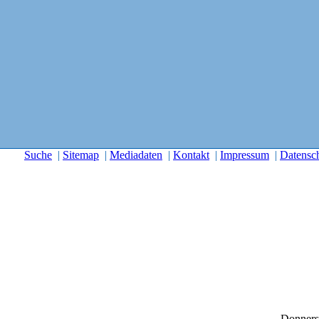
Suche
|
Sitemap
|
Mediadaten
|
Kontakt
|
Impressum
|
Datensc
Donners