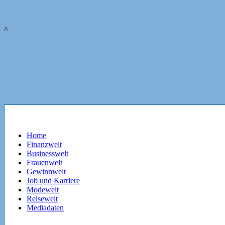
^
Home
Finanzwelt
Businesswelt
Frauenwelt
Gewinnwelt
Job und Karriere
Modewelt
Reisewelt
Mediadaten