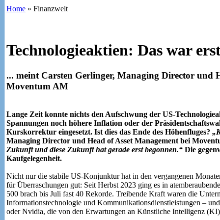
Home
»
Finanzwelt
Technologieaktien: Das war ers
... meint Carsten Gerlinger, Managing Director und
Moventum AM
Lange Zeit konnte nichts den Aufschwung der US-Technologieak
Spannungen noch höhere Inflation oder der Präsidentschaftswah
Kurskorrektur eingesetzt. Ist dies das Ende des Höhenfluges?
„K
Managing Director und Head of Asset Management bei Move
Zukunft und diese Zukunft hat gerade erst begonnen.“
Die gegenw
Kaufgelegenheit.
Nicht nur die stabile US-Konjunktur hat in den vergangenen Monaten 
für Überraschungen gut: Seit Herbst 2023 ging es in atemberauben
500 brach bis Juli fast 40 Rekorde. Treibende Kraft waren die Unte
Informationstechnologie und Kommunikationsdienstleistungen – und 
oder Nvidia, die von den Erwartungen an Künstliche Intelligenz (KI)