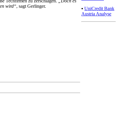
ße Techfirmen zu zerschlagen.
„Doch es
ben wird“
, sagt Gerlinger.
▪
UniCredit Bank
Austria Analyse