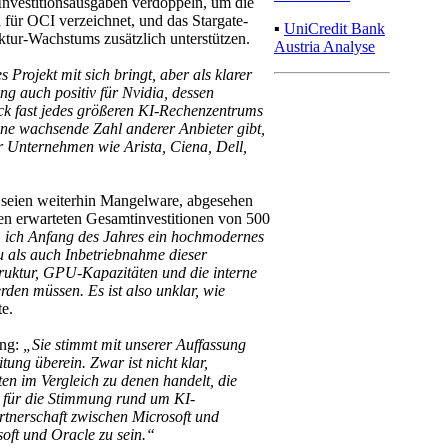
 Investitionsausgaben verdoppeln, um die
 für OCI verzeichnet, und das Stargate-
▪
UniCredit Bank
uktur-Wachstums zusätzlich unterstützen.
Austria Analyse
s Projekt mit sich bringt, aber als klarer
ng auch positiv für Nvidia, dessen
ck fast jedes größeren KI-Rechenzentrums
ine wachsende Zahl anderer Anbieter gibt,
r Unternehmen wie Arista, Ciena, Dell,
 seien weiterhin Mangelware, abgesehen
n erwarteten Gesamtinvestitionen von 500
ich Anfang des Jahres ein hochmodernes
u als auch Inbetriebnahme dieser
truktur, GPU-Kapazitäten und die interne
rden müssen. Es ist also unklar, wie
te.
ung:
„Sie stimmt mit unserer Auffassung
ung überein. Zwar ist nicht klar,
ten im Vergleich zu denen handelt, die
iv für die Stimmung rund um KI-
artnerschaft zwischen Microsoft und
oft und Oracle zu sein.“