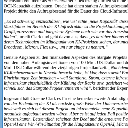
Wachstum von mehr als 50 % erwartet. Gleichzeitig dürften sich die
OCI-Kapazität aufzubauen. Oracle hat einen starken Auftragsbestand
Projekt dürfte den Auftragsbestand für die Dauer des Cloud-Infrastr
„Es ist schwierig einzuschätzen, wie viel echte ‚neue Kapazität‘ diese
Marktführer im Bereich der KI-Infrastruktur ist die Projektankündigu
Grafikprozessoren und integrierte Systeme nach wie vor das Herzstü
bilden“
, urteilt Clark und geht davon aus, dass
„es darüber hinaus e
deren Technologien im Mittelpunkt von KI-Projekten stehen, darunte
Broadcom, Micron, Flex usw., um nur einige zu nennen.“
Genaue Angaben zu den finanziellen Aspekten des Stargate-Projekts
von den hohen Anfangsinvestitionen von 100 Mrd. US-Dollar und de
Mrd. US-Dollar während der vierjährigen Projektlaufzeit.
„Nachdem 
KI-Rechenzentrum in Nevada besucht habe, ist klar, dass sowohl Ba
Einrichtungen Zeit brauchen – weil Standorte, Strom, externe Infras
Infrastruktur einschließlich der Kühlung der Racks usw. gesichert we
schnell sich das Stargate-Projekt rentieren wird“
, berichtet der Exper
Insgesamt hält Graeme Clark es für eine bemerkenswerte Ankündig
von der Bedeutung der KI als nächste große Welle der Datenverarbeit
inwieweit es sich bei diesem Projekt um inkrementelle neue Kapazitä
organisch aufgebaut worden wären. Aber es ist auf jeden Fall posit
Infrastrukturen. Letztendlich scheinen der Deal und die erneuerte P
OpenAI eine Win-Win-Situation für die Hauptakteure OpenAI, Micros