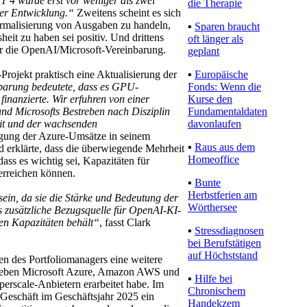
T 4 wurde erst vor weniger als zwei
die Therapie
der Entwicklung.“
Zweitens scheint es sich
rmalisierung von Ausgaben zu handeln,
▪
Sparen braucht
eit zu haben sei positiv. Und drittens
oft länger als
r die OpenAI/Microsoft-Vereinbarung.
geplant
▪
Europäische
Projekt praktisch eine Aktualisierung der
Fonds: Wenn die
nbarung bedeutete, dass es GPU-
Kurse den
inanzierte. Wir erfuhren von einer
Fundamentaldaten
d Microsofts Bestreben nach Disziplin
davonlaufen
eit und der wachsenden
igung der Azure-Umsätze in seinem
▪
Raus aus dem
d erklärte, dass die überwiegende Mehrheit
Homeoffice
ass es wichtig sei, Kapazitäten für
erreichen können.
▪
Bunte
Herbstferien am
sein, da sie die Stärke und Bedeutung der
Wörthersee
s zusätzliche Bezugsquelle für OpenAI-KI-
uen Kapazitäten behält“
, fasst Clark
▪
Stressdiagnosen
bei Berufstätigen
auf Höchststand
en des Portfoliomanagers eine weitere
ch neben Microsoft Azure, Amazon AWS und
▪
Hilfe bei
erscale-Anbietern erarbeitet habe. Im
Chronischem
ur-Geschäft im Geschäftsjahr 2025 ein
Handekzem