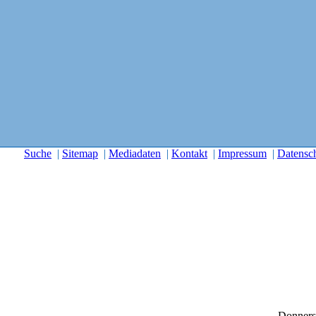
Suche
|
Sitemap
|
Mediadaten
|
Kontakt
|
Impressum
|
Datensc
Donners