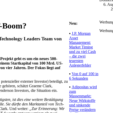
6. Au
2
Werbun
Neu:
IT-Boom?
Werbun
▪
J.P. Morgan
Asset
l Technology Leaders Team von
Management:
Market Timing
und zu viel Cash
– die zwei
rojekt geht es um ein neues 500-
teuersten
 einem Startkapital von 100 Mrd. US-
Anlegerfehler
on vier Jahren. Der Fokus liegt auf
▪
Von 0 auf 100 in
6 Sekunden
enzieller externer Investor) beteiligt, zu
e gehören, schätzt Graeme Clark,
▪
Adipositas wird
erson Investors, die Situation ein.
zum
Massenmarkt:
gsten, ist dies eine weitere Bestätigung
Neue Wirkstoffe
e. Sie dürfte den Marktanteil von Tech-
und sinkende
 Clark. Und weiter:
„Zur Erinnerung: Wir
Preise verändern