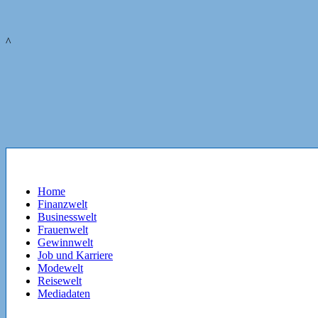
^
Home
Finanzwelt
Businesswelt
Frauenwelt
Gewinnwelt
Job und Karriere
Modewelt
Reisewelt
Mediadaten