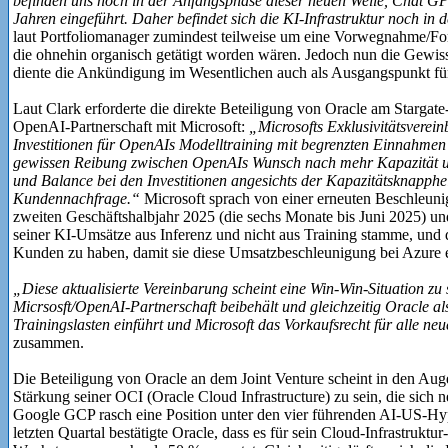
befinden uns noch in der Anfangsphase dieser neuen Welle, Chat GP
Jahren eingeführt. Daher befindet sich die KI-Infrastruktur noch in 
laut Portfoliomanager zumindest teilweise um eine Vorwegnahme/Fo
die ohnehin organisch getätigt worden wären. Jedoch nun die Gewissh
diente die Ankündigung im Wesentlichen auch als Ausgangspunkt fü
Laut Clark erforderte die direkte Beteiligung von Oracle am Stargate-
OpenAI-Partnerschaft mit Microsoft:
„Microsofts Exklusivitätsverei
Investitionen für OpenAIs Modelltraining mit begrenzten Einnahmen f
gewissen Reibung zwischen OpenAIs Wunsch nach mehr Kapazität un
und Balance bei den Investitionen angesichts der Kapazitätsknapph
Kundennachfrage.“
Microsoft sprach von einer erneuten Beschleun
zweiten Geschäftshalbjahr 2025 (die sechs Monate bis Juni 2025) un
seiner KI-Umsätze aus Inferenz und nicht aus Training stamme, und d
Kunden zu haben, damit sie diese Umsatzbeschleunigung bei Azure 
„Diese aktualisierte Vereinbarung scheint eine Win-Win-Situation zu 
Micrsosft/OpenAI-Partnerschaft beibehält und gleichzeitig Oracle al
Trainingslasten einführt und Microsoft das Vorkaufsrecht für alle ne
zusammen.
Die Beteiligung von Oracle an dem Joint Venture scheint in den Aug
Stärkung seiner OCI (Oracle Cloud Infrastructure) zu sein, die si
Google GCP rasch eine Position unter den vier führenden AI-US-Hyp
letzten Quartal bestätigte Oracle, dass es für sein Cloud-Infrastrukt