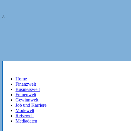
^
Home
Finanzwelt
Businesswelt
Frauenwelt
Gewinnwelt
Job und Karriere
Modewelt
Reisewelt
Mediadaten