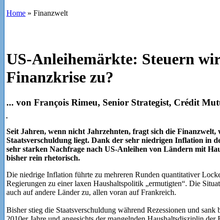
Home
»
Finanzwelt
US-Anleihemärkte: Steuern wir
Finanzkrise zu?
... von François Rimeu, Senior Strategist, Crédit M
Seit Jahren, wenn nicht Jahrzehnten, fragt sich die Finanzwelt,
Staatsverschuldung liegt. Dank der sehr niedrigen Inflation in d
sehr starken Nachfrage nach US-Anleihen von Ländern mit Hau
bisher rein rhetorisch.
Die niedrige Inflation führte zu mehreren Runden quantitativer Loc
Regierungen zu einer laxen Haushaltspolitik „ermutigten“. Die Situatio
auch auf andere Länder zu, allen voran auf Frankreich.
Bisher stieg die Staatsverschuldung während Rezessionen und sank 
2010er Jahre und angesichts der mangelnden Haushaltsdisziplin der R