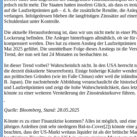
jedoch nicht mehr. Die Staaten hatten insofern Glück, als dass es tr
auf die Laufzeitprämien gab – d. h. die zusätzliche Rendite, die Anleg
verlangen. Infolgedessen blieben die langfristigen Zinssätze auf ein
Schuldenlast unter Kontrolle.
Die aktuelle Herausforderung ist, dass wir uns nicht mehr in einer Pha
Lockerung befinden. Die Anleger hinterfragen allmählich, ob sie für 
kompensiert werden. Dies hat zu einem Anstieg der Laufzeitprämi
Mai 2025 geführt. Die unmittelbare Folge dieses Anstiegs ist die Vers
Trend, der nun seit fast 24 Monaten zu beobachten ist.
Ist dieser Trend vorbei? Wahrscheinlich nicht. In den USA herrscht n
die derzeit diskutierte Steuerreform). Einige bisherige Käufer wende
aus politischen Gründen (wie im Falle Chinas) oder weil die inländisc
B. Japan). Die nachstehende Abbildung veranschaulicht die historis
und Laufzeitprämien und zeigt die hohe Wahrscheinlichkeit, dass let
könnte zu einer weiteren Versteilerung der Zinsstrukturkurve führen.
Quelle: Bloomberg, Stand: 28.05.2025
Könnte es zu einer Finanzkrise kommen? Alles ist möglich, und ei
jährigen Anleihen (mit sehr niedrigem Bid-to-Cover[2]) könnte eine g
beachten, dass der US-Markt weitaus liquider ist als der britische Ma