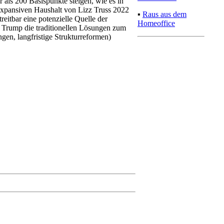
 als 200 Basispunkte steigen, wie es in
 expansiven Haushalt von Lizz Truss 2022
▪
Raus aus dem
eitbar eine potenzielle Quelle der
Homeoffice
ld Trump die traditionellen Lösungen zum
en, langfristige Strukturreformen)