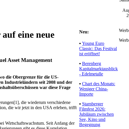
Aug
2
Werb
Neu:
 auf eine neue
Werb
▪
Young Euro
Classic: Das Festival
ist eröffnet!
utuel Asset Management
▪
Berenberg
Kapitalmarktausblick
- Edelmetalle
 wo die Obergrenze für die US-
en Industrieländern seit 2008 und der
▪
Chart des Monats:
shaltsüberschüssen war diese Frage
Weniger China-
Importe
kerungen[1], die wiederum verschiedene
▪
Starnberger
n, die wir jetzt in den USA erleben, trifft
Filmfest 2026:
Jubiläum zwischen
See, Kino und
bei Wirtschaftswachstum. Seit Anfang der
Begegnung
egierungen gibt es diese Korrelation