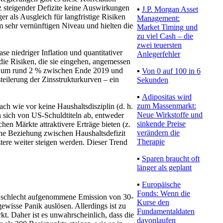
otz steigender Defizite keine Auswirkungen
▪
J.P. Morgan Asset
er als Ausgleich für langfristige Risiken
Management:
em sehr vernünftigen Niveau und hielten die
Market Timing und
zu viel Cash – die
zwei teuersten
se niedriger Inflation und quantitativer
Anlegerfehler
die Risiken, die sie eingehen, angemessen
en um rund 2 % zwischen Ende 2019 und
▪
Von 0 auf 100 in 6
teilerung der Zinsstrukturkurven – ein
Sekunden
▪
Adipositas wird
zum Massenmarkt:
ach wie vor keine Haushaltsdisziplin (d. h.
Neue Wirkstoffe und
n sich von US-Schuldtiteln ab, entweder
sinkende Preise
hen Märkte attraktivere Erträge bieten (z.
verändern die
che Beziehung zwischen Haushaltsdefizit
Therapie
ztere weiter steigen werden. Dieser Trend
▪
Sparen braucht oft
länger als geplant
▪
Europäische
Fonds: Wenn die
ne schlecht aufgenommene Emission von 30-
Kurse den
ewisse Panik auslösen. Allerdings ist zu
Fundamentaldaten
rkt. Daher ist es unwahrscheinlich, dass die
davonlaufen