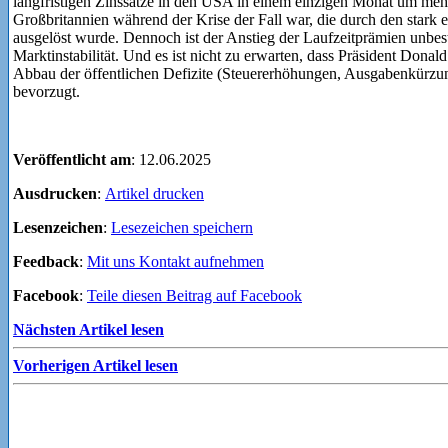
langfristigen Zinssätze in den USA in einem einzigen Monat um mehr
Großbritannien während der Krise der Fall war, die durch den stark
ausgelöst wurde. Dennoch ist der Anstieg der Laufzeitprämien unbestr
Marktinstabilität. Und es ist nicht zu erwarten, dass Präsident Dona
Abbau der öffentlichen Defizite (Steuererhöhungen, Ausgabenkürzung
bevorzugt.
Veröffentlicht am
: 12.06.2025
Ausdrucken
:
Artikel drucken
Lesenzeichen
:
Lesezeichen speichern
Feedback
:
Mit uns Kontakt aufnehmen
Facebook
:
Teile diesen Beitrag auf Facebook
Nächsten Artikel lesen
Vorherigen Artikel lesen