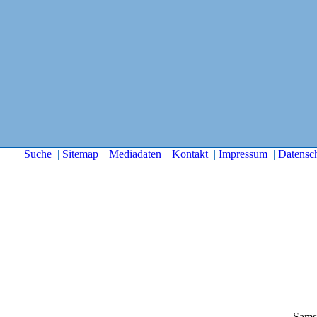
Suche
|
Sitemap
|
Mediadaten
|
Kontakt
|
Impressum
|
Datensc
Sams