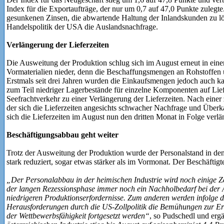
Index für die Exportaufträge, der nur um 0,7 auf 47,0 Punkte zulegte
gesunkenen Zinsen, die abwartende Haltung der Inlandskunden zu lös
Handelspolitik der USA die Auslandsnachfrage.
Verlängerung der Lieferzeiten
Die Ausweitung der Produktion schlug sich im August erneut in ein
Vormaterialien nieder, denn die Beschaffungsmengen an Rohstoffen
Erstmals seit drei Jahren wurden die Einkaufsmengen jedoch auch ka
zum Teil niedriger Lagerbestände für einzelne Komponenten auf Lie
Seefrachtverkehr zu einer Verlängerung der Lieferzeiten. Nach einer
der sich die Lieferzeiten angesichts schwacher Nachfrage und Überka
sich die Lieferzeiten im August nun den dritten Monat in Folge verlä
Beschäftigungsabbau geht weiter
Trotz der Ausweitung der Produktion wurde der Personalstand in de
stark reduziert, sogar etwas stärker als im Vormonat. Der Beschäftig
„Der Personalabbau in der heimischen Industrie wird noch einige Z
der langen Rezessionsphase immer noch ein Nachholbedarf bei der 
niedrigeren Produktionserfordernisse. Zum anderen werden infolge d
Herausforderungen durch die US-Zollpolitik die Bemühungen zur Er
der Wettbewerbsfähigkeit fortgesetzt werden“
, so Pudschedl und erg