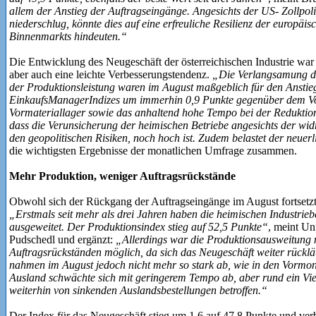
allem der Anstieg der Auftragseingänge. Angesichts der US- Zollpolit
niederschlug, könnte dies auf eine erfreuliche Resilienz der europäi
Binnenmarkts hindeuten.“
Die Entwicklung des Neugeschäft der österreichischen Industrie war 
aber auch eine leichte Verbesserungstendenz.
„Die Verlangsamung d
der Produktionsleistung waren im August maßgeblich für den Anstie
EinkaufsManagerIndizes um immerhin 0,9 Punkte gegenüber dem V
Vormateriallager sowie das anhaltend hohe Tempo bei der Reduktion
dass die Verunsicherung der heimischen Betriebe angesichts der wi
den geopolitischen Risiken, noch hoch ist. Zudem belastet der neuer
die wichtigsten Ergebnisse der monatlichen Umfrage zusammen.
Mehr Produktion, weniger Auftragsrückstände
Obwohl sich der Rückgang der Auftragseingänge im August fortsetzte
„Erstmals seit mehr als drei Jahren haben die heimischen Industrieb
ausgeweitet. Der Produktionsindex stieg auf 52,5 Punkte“
, meint U
Pudschedl und ergänzt:
„Allerdings war die Produktionsausweitung 
Auftragsrückständen möglich, da sich das Neugeschäft weiter rücklä
nahmen im August jedoch nicht mehr so stark ab, wie in den Vormo
Ausland schwächte sich mit geringerem Tempo ab, aber rund ein Vie
weiterhin von sinkenden Auslandsbestellungen betroffen.“
Der Index für das Neugeschäft stieg um 1,6 auf 47,8 Punkte und verbe