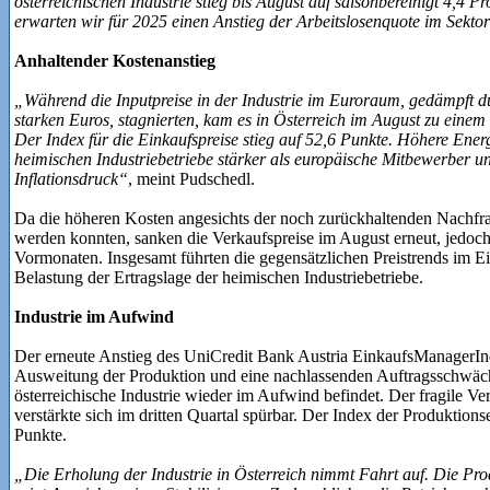
österreichischen Industrie stieg bis August auf saisonbereinigt 4,4 
erwarten wir für 2025 einen Anstieg der Arbeitslosenquote im Sektor
Anhaltender Kostenanstieg
„Während die Inputpreise in der Industrie im Euroraum, gedämpft 
starken Euros, stagnierten, kam es in Österreich im August zu einem
Der Index für die Einkaufspreise stieg auf 52,6 Punkte. Höhere Ener
heimischen Industriebetriebe stärker als europäische Mitbewerber u
Inflationsdruck“
, meint Pudschedl.
Da die höheren Kosten angesichts der noch zurückhaltenden Nachfr
werden konnten, sanken die Verkaufspreise im August erneut, jedoch
Vormonaten. Insgesamt führten die gegensätzlichen Preistrends im E
Belastung der Ertragslage der heimischen Industriebetriebe.
Industrie im Aufwind
Der erneute Anstieg des UniCredit Bank Austria EinkaufsManagerInde
Ausweitung der Produktion und eine nachlassenden Auftragsschwäche, 
österreichische Industrie wieder im Aufwind befindet. Der fragile 
verstärkte sich im dritten Quartal spürbar. Der Index der Produktion
Punkte.
„Die Erholung der Industrie in Österreich nimmt Fahrt auf. Die Pro