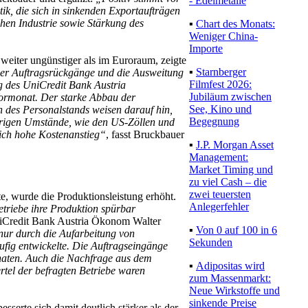
- Edelmetalle
ik, die sich in sinkenden Exportaufträgen
schen Industrie sowie Stärkung des
▪
Chart des Monats:
Weniger China-
Importe
weiter ungünstiger als im Euroraum, zeigte
▪
Starnberger
er Auftragsrückgänge und die Ausweitung
Filmfest 2026:
g des UniCredit Bank Austria
Jubiläum zwischen
ormonat. Der starke Abbau der
See, Kino und
 des Personalstands weisen darauf hin,
Begegnung
drigen Umstände, wie den US-Zöllen und
lich hohe Kostenanstieg“
, fasst Bruckbauer
▪
J.P. Morgan Asset
Management:
Market Timing und
zu viel Cash – die
zwei teuersten
, wurde die Produktionsleistung erhöht.
Anlegerfehler
etriebe ihre Produktion spürbar
niCredit Bank Austria Ökonom Walter
▪
Von 0 auf 100 in 6
nur durch die Aufarbeitung von
Sekunden
ufig entwickelte. Die Auftragseingänge
naten. Auch die Nachfrage aus dem
▪
Adipositas wird
rtel der befragten Betriebe waren
zum Massenmarkt:
Neue Wirkstoffe und
sinkende Preise
sserte sich damit deutlich stärker als der