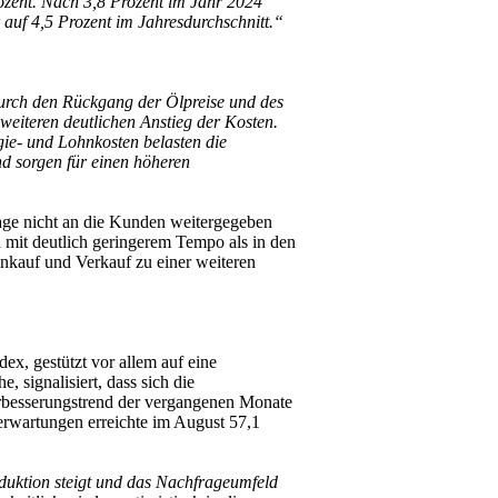
Prozent. Nach 3,8 Prozent im Jahr 2024
 auf 4,5 Prozent im Jahresdurchschnitt.“
durch den Rückgang der Ölpreise und des
 weiteren deutlichen Anstieg der Kosten.
gie- und Lohnkosten belasten die
nd sorgen für einen höheren
age nicht an die Kunden weitergegeben
 mit deutlich geringerem Tempo als in den
inkauf und Verkauf zu einer weiteren
x, gestützt vor allem auf eine
signalisiert, dass sich die
Verbesserungstrend der vergangenen Monate
serwartungen erreichte im August 57,1
duktion steigt und das Nachfrageumfeld