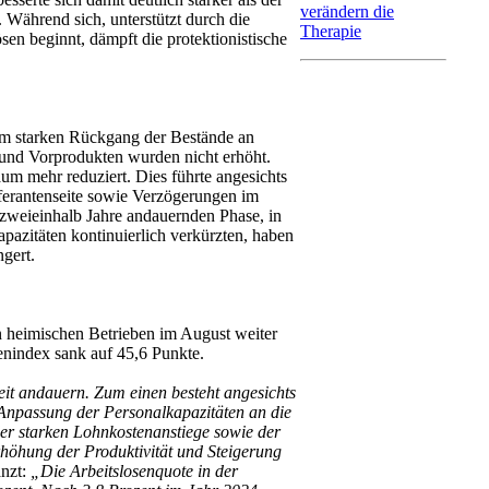
verändern die
. Während sich, unterstützt durch die
Therapie
en beginnt, dämpft die protektionistische
em starken Rückgang der Bestände an
 und Vorprodukten wurden nicht erhöht.
um mehr reduziert. Dies führte angesichts
ferantenseite sowie Verzögerungen im
 zweieinhalb Jahre andauernden Phase, in
pazitäten kontinuierlich verkürzten, haben
ngert.
n heimischen Betrieben im August weiter
tenindex sank auf 45,6 Punkte.
eit andauern. Zum einen besteht angesichts
Anpassung der Personalkapazitäten an die
er starken Lohnkostenanstiege sowie der
höhung der Produktivität und Steigerung
änzt:
„Die Arbeitslosenquote in der