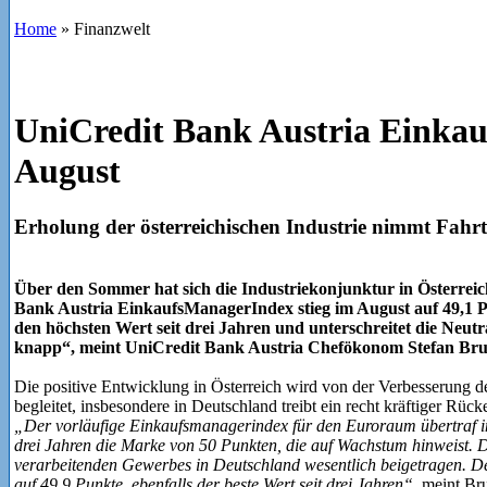
Home
»
Finanzwelt
UniCredit Bank Austria Einka
August
Erholung der österreichischen Industrie nimmt Fahrt
Über den Sommer hat sich die Industriekonjunktur in Österreic
Bank Austria EinkaufsManagerIndex stieg im August auf 49,1 P
den höchsten Wert seit drei Jahren und unterschreitet die Neutr
knapp“, meint UniCredit Bank Austria Chefökonom Stefan Bru
Die positive Entwicklung in Österreich wird von der Verbesserung d
begleitet, insbesondere in Deutschland treibt ein recht kräftiger R
„Der vorläufige Einkaufsmanagerindex für den Euroraum übertraf im
drei Jahren die Marke von 50 Punkten, die auf Wachstum hinweist. 
verarbeitenden Gewerbes in Deutschland wesentlich beigetragen. De
auf 49,9 Punkte, ebenfalls der beste Wert seit drei Jahren“
, meint Br