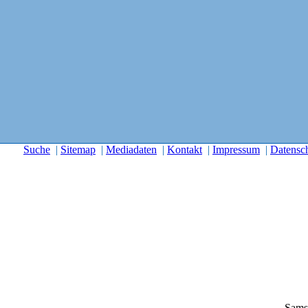
Suche
|
Sitemap
|
Mediadaten
|
Kontakt
|
Impressum
|
Datensc
Sams