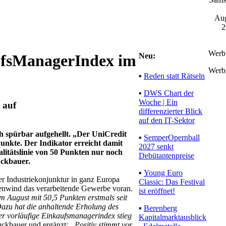
Aug
2
Werb
Neu:
ufsManagerIndex im
Werb
▪
Reden statt Rätseln
▪
DWS Chart der
Woche | Ein
 auf
differenzierter Blick
auf den IT-Sektor
h spürbar aufgehellt. „Der UniCredit
▪
SemperOpernball
unkte. Der Indikator erreicht damit
2027 senkt
alitätslinie von 50 Punkten nur noch
Debütantenpreise
ckbauer.
▪
Young Euro
er Industriekonjunktur in ganz Europa
Classic: Das Festival
ückenwind das verarbeitende Gewerbe voran.
ist eröffnet!
 August mit 50,5 Punkten erstmals seit
Dazu hat die anhaltende Erholung des
▪
Berenberg
r vorläufige Einkaufsmanagerindex stieg
Kapitalmarktausblick
uckbauer und ergänzt:
„Positiv stimmt vor