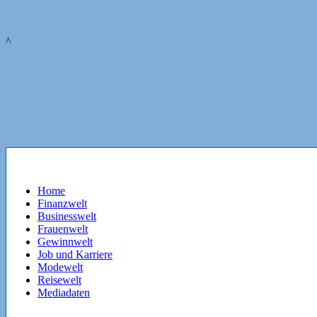
^
Home
Finanzwelt
Businesswelt
Frauenwelt
Gewinnwelt
Job und Karriere
Modewelt
Reisewelt
Mediadaten