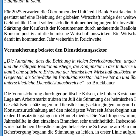
Stagnation in Sicht.“
Für 2025 erwarten die Ökonomen der UniCredit Bank Austria eine le
gestützt auf eine Belebung der globalen Wirtschaft infolge der weltw
Geldpolitik. Damit sollten sich die Rahmenbedingungen für Investiti
Stärkung der Kaufkraft der Konsumenten durch andauernde Reallohn
Konsum positiv auf die heimische Wirtschaft auswirken. Ein Wirtsch
damit im kommenden Jahr weiterhin in Reichweite.
Verunsicherung belastet den Dienstleistungssektor
„Die Annahme, dass die Belebung in vielen Servicebranchen, angetr
und die kräftigen Reallohnanstiege, die Konjunktur in der Industrie
damit eine spürbare Erholung der heimischen Wirtschaft auslösten wird
Gegenteil, die Schwäche im Produktionssektor hält weiter an und üb
unterschiedliche Dienstleistungsbereiche“
, so Bruckbauer.
Die Verunsicherung durch geopolitische Krisen, die hohen Kostenans
Lage am Arbeitsmarkt trübten im Juli die Stimmung der heimischen
Geschäftseinschätzungen im Dienstleistungssektor gingen aufgrund
Konsumzurückhaltung auf den niedrigsten Wert seit Jahresbeginn zur
realen Umsatzrückgängen im Handel nieder. Die Nachfrageerwartun
Jahreshälfte in den einzelnen Branchen sehr uneinheitlich. Insbesond
wirtschaftlichen Dienstleistungen belastete die Schwäche am Bau und
Beherbergung begann die Stimmung zu leiden, in erster Linie aufgru