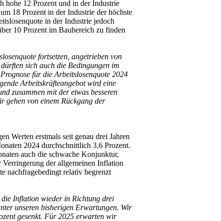
ch hohe 12 Prozent und in der Industrie
um 18 Prozent in der Industrie der höchste
eitslosenquote in der Industrie jedoch
 über 10 Prozent im Baubereich zu finden
tslosenquote fortsetzen, angetrieben von
 dürften sich auch die Bedingungen im
 Prognose für die Arbeitslosenquote 2024
igende Arbeitskräfteangebot wird eine
und zusammen mit der etwas besseren
Wir gehen von einem Rückgang der
en Werten erstmals seit genau drei Jahren
Monaten 2024 durchschnittlich 3,6 Prozent.
naten auch die schwache Konjunktur,
 Verringerung der allgemeinen Inflation
 nachfragebedingt relativ begrenzt
die Inflation wieder in Richtung drei
 unter unseren bisherigen Erwartungen. Wir
rozent gesenkt. Für 2025 erwarten wir