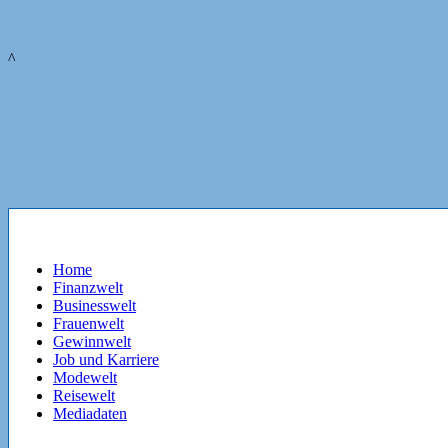
^
Home
Finanzwelt
Businesswelt
Frauenwelt
Gewinnwelt
Job und Karriere
Modewelt
Reisewelt
Mediadaten