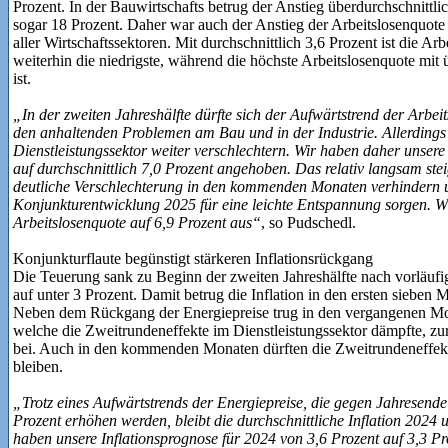
Prozent. In der Bauwirtschafts betrug der Anstieg überdurchschnittli
sogar 18 Prozent. Daher war auch der Anstieg der Arbeitslosenquote 
aller Wirtschaftssektoren. Mit durchschnittlich 3,6 Prozent ist die Arb
weiterhin die niedrigste, während die höchste Arbeitslosenquote mit
ist.
„In der zweiten Jahreshälfte dürfte sich der Aufwärtstrend der Arbei
den anhaltenden Problemen am Bau und in der Industrie. Allerdings
Dienstleistungssektor weiter verschlechtern. Wir haben daher unsere
auf durchschnittlich 7,0 Prozent angehoben. Das relativ langsam ste
deutliche Verschlechterung in den kommenden Monaten verhindern 
Konjunkturentwicklung 2025 für eine leichte Entspannung sorgen. 
Arbeitslosenquote auf 6,9 Prozent aus“
, so Pudschedl.
Konjunkturflaute begünstigt stärkeren Inflationsrückgang
Die Teuerung sank zu Beginn der zweiten Jahreshälfte nach vorläufig
auf unter 3 Prozent. Damit betrug die Inflation in den ersten sieben 
Neben dem Rückgang der Energiepreise trug in den vergangenen Mo
welche die Zweitrundeneffekte im Dienstleistungssektor dämpfte, zur
bei. Auch in den kommenden Monaten dürften die Zweitrundeneffekte
bleiben.
„Trotz eines Aufwärtstrends der Energiepreise, die gegen Jahresende 
Prozent erhöhen werden, bleibt die durchschnittliche Inflation 2024
haben unsere Inflationsprognose für 2024 von 3,6 Prozent auf 3,3 P