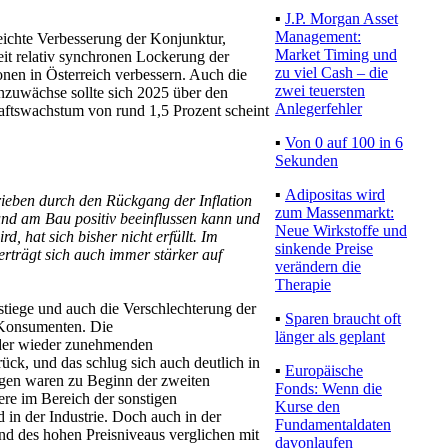
▪
J.P. Morgan Asset
Management:
ichte Verbesserung der Konjunktur,
Market Timing und
eit relativ synchronen Lockerung der
zu viel Cash – die
onen in Österreich verbessern. Auch die
zwei teuersten
zuwächse sollte sich 2025 über den
Anlegerfehler
aftswachstum von rund 1,5 Prozent scheint
▪
Von 0 auf 100 in 6
Sekunden
▪
Adipositas wird
ieben durch den Rückgang der Inflation
zum Massenmarkt:
 und am Bau positiv beeinflussen kann und
Neue Wirkstoffe und
, hat sich bisher nicht erfüllt. Im
sinkende Preise
erträgt sich auch immer stärker auf
verändern die
Therapie
tiege und auch die Verschlechterung der
▪
Sparen braucht oft
 Konsumenten. Die
länger als geplant
 der wieder zunehmenden
ück, und das schlug sich auch deutlich in
▪
Europäische
gen waren zu Beginn der zweiten
Fonds: Wenn die
ere im Bereich der sonstigen
Kurse den
 in der Industrie. Doch auch in der
Fundamentaldaten
nd des hohen Preisniveaus verglichen mit
davonlaufen