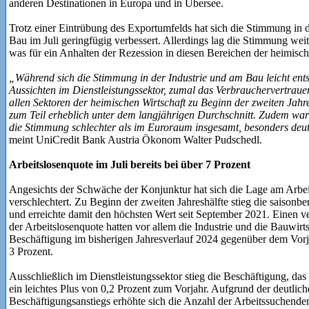
anderen Destinationen in Europa und in Übersee.
Trotz einer Eintrübung des Exportumfelds hat sich die Stimmung in d
Bau im Juli geringfügig verbessert. Allerdings lag die Stimmung weit
was für ein Anhalten der Rezession in diesen Bereichen der heimische
„Während sich die Stimmung in der Industrie und am Bau leicht entsp
Aussichten im Dienstleistungssektor, zumal das Verbrauchervertrau
allen Sektoren der heimischen Wirtschaft zu Beginn der zweiten Jahr
zum Teil erheblich unter dem langjährigen Durchschnitt. Zudem war i
die Stimmung schlechter als im Euroraum insgesamt, besonders deutl
meint UniCredit Bank Austria Ökonom Walter Pudschedl.
Arbeitslosenquote im Juli bereits bei über 7 Prozent
Angesichts der Schwäche der Konjunktur hat sich die Lage am Arbeit
verschlechtert. Zu Beginn der zweiten Jahreshälfte stieg die saisonbe
und erreichte damit den höchsten Wert seit September 2021. Einen v
der Arbeitslosenquote hatten vor allem die Industrie und die Bauwirt
Beschäftigung im bisherigen Jahresverlauf 2024 gegenüber dem Vorja
3 Prozent.
Ausschließlich im Dienstleistungssektor stieg die Beschäftigung, das 
ein leichtes Plus von 0,2 Prozent zum Vorjahr. Aufgrund der deutli
Beschäftigungsanstiegs erhöhte sich die Anzahl der Arbeitssuchenden