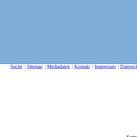
Suche
|
Sitemap
|
Mediadaten
|
Kontakt
|
Impressum
|
Datensc
Sams