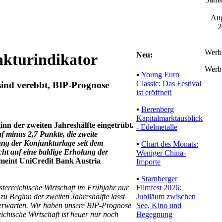
Aug
2
Werb
Neu:
nkturindikator
Werb
▪
Young Euro
Classic: Das Festival
sind verebbt, BIP-Prognose
ist eröffnet!
▪
Berenberg
Kapitalmarktausblick
inn der zweiten Jahreshälfte eingetrübt.
- Edelmetalle
 minus 2,7 Punkte, die zweite
ung der Konjunkturlage seit dem
▪
Chart des Monats:
cht auf eine baldige Erholung der
Weniger China-
 meint UniCredit Bank Austria
Importe
▪
Starnberger
Filmfest 2026:
terreichische Wirtschaft im Frühjahr nur
Jubiläum zwischen
u Beginn der zweiten Jahreshälfte lässt
See, Kino und
 erwarten. Wir haben unsere BIP-Prognose
Begegnung
eichische Wirtschaft ist heuer nur noch