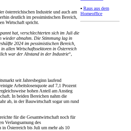
▪
Raus aus dem
er österreichischen Industrie und auch am
Homeoffice
erhin deutlich im pessimistischen Bereich,
n Wirtschaft spricht.
annt hat, verschlechterten sich im Juli die
en wieder abnahm. Die Stimmung lag in
eshälfte 2024 im pessimistischen Bereich,
n allen Wirtschaftssektoren in Österreich
ich war der Abstand in der Industrie
“,
smarkt seit Jahresbeginn laufend
reinigte Arbeitslosenquote auf 7,1 Prozent
ergleichsweise hohen Anteil am Anstieg
schaft. In beiden Bereichen nahm die
hr ab, in der Bauwirtschaft sogar um rund
reichte für die Gesamtwirtschaft noch für
chen Verlangsamung des
 in Österreich bis Juli um mehr als 10