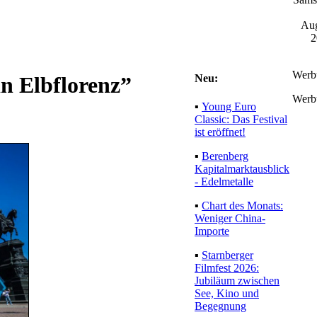
Aug
2
Werb
Neu:
in Elbflorenz”
Werb
▪
Young Euro
Classic: Das Festival
ist eröffnet!
▪
Berenberg
Kapitalmarktausblick
- Edelmetalle
▪
Chart des Monats:
Weniger China-
Importe
▪
Starnberger
Filmfest 2026:
Jubiläum zwischen
See, Kino und
Begegnung