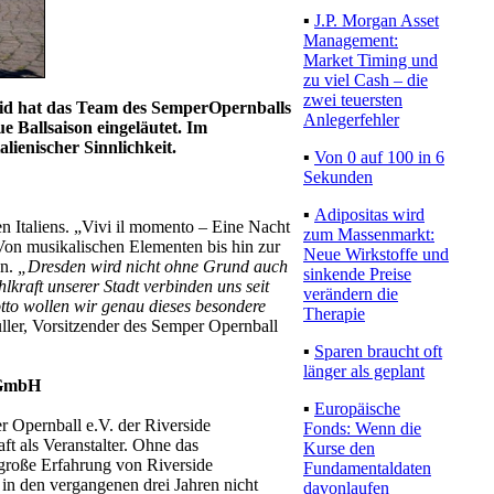
▪
J.P. Morgan Asset
Management:
Market Timing und
zu viel Cash – die
zwei teuersten
id hat das Team des SemperOpernballs
Anlegerfehler
e Ballsaison eingeläutet. Im
lienischer Sinnlichkeit.
▪
Von 0 auf 100 in 6
Sekunden
▪
Adipositas wird
 Italiens. „Vivi il momento – Eine Nacht
zum Massenmarkt:
 Von musikalischen Elementen bis hin zur
Neue Wirkstoffe und
en.
„Dresden wird nicht ohne Grund auch
sinkende Preise
hlkraft unserer Stadt verbinden uns seit
verändern die
tto wollen wir genau dieses besondere
Therapie
ller, Vorsitzender des Semper Opernball
▪
Sparen braucht oft
länger als geplant
e GmbH
▪
Europäische
 Opernball e.V. der Riverside
Fonds: Wenn die
ft als Veranstalter. Ohne das
Kurse den
große Erfahrung von Riverside
Fundamentaldaten
 in den vergangenen drei Jahren nicht
davonlaufen