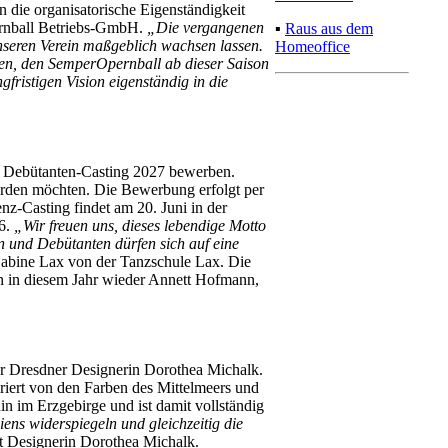
 die organisatorische Eigenständigkeit
ernball Betriebs-GmbH.
„Die vergangenen
▪
Raus aus dem
nseren Verein maßgeblich wachsen lassen.
Homeoffice
den, den SemperOpernball ab dieser Saison
gfristigen Vision eigenständig in die
s Debütanten-Casting 2027 bewerben.
erden möchten. Die Bewerbung erfolgt per
z-Casting findet am 20. Juni in der
26.
„Wir freuen uns, dieses lebendige Motto
n und Debütanten dürfen sich auf eine
 Sabine Lax von der Tanzschule Lax. Die
h in diesem Jahr wieder Annett Hofmann,
der Dresdner Designerin Dorothea Michalk.
riert von den Farben des Mittelmeers und
in im Erzgebirge und ist damit vollständig
iens widerspiegeln und gleichzeitig die
rt Designerin Dorothea Michalk.