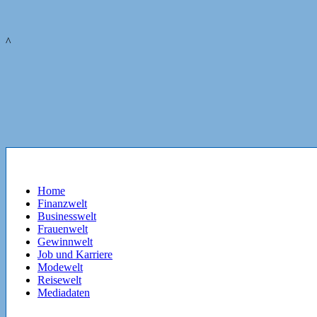
^
Home
Finanzwelt
Businesswelt
Frauenwelt
Gewinnwelt
Job und Karriere
Modewelt
Reisewelt
Mediadaten