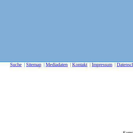
Suche
|
Sitemap
|
Mediadaten
|
Kontakt
|
Impressum
|
Datensc
Sams