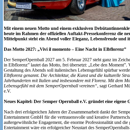
Mit einem neuen Motto und einem exklusiven Debütantinnenkle
heute im Rahmen der offiziellen Auftakt-Pressekonferenz die neu
Mittelpunkt steht ein Abend voller Eleganz, Lebensfreude und ita
Das Motto 2027: „Vivi il momento – Eine Nacht in Elbflorenz”
Der SemperOpernball 2027 am 5. Februar 2027 steht ganz im Zeichen
in Elbflorenz” lautet das Motto, frei übersetzt: „Lebe den Moment”.
Gestaltung des Abends soll italienisches Lebensgefühl spürbar werd
Elbflorenz genannt. Die Architektur, die Kunst und die kulturelle Stra
Jahrhunderten mit Italien und insbesondere mit Florenz. Mit dem Mo
Lebensgefühl mit dem SemperOpernball vereinen“
, sagt Gerhard Mü
e.V.
Neues Kapitel: Der Semper Opernball e.V. gründet eine eigen
Nach drei erfolgreichen Jahren der Zusammenarbeit dankt der Semper
Entertainment GmbH für die vertrauensvolle und kreative Partnerscha
außergewöhnliche Engagement, die enorme Professionalität und die 
Entertainment wäre ein erfolgreicher Neustart des SemperOpernballs