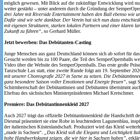
möglich gewesen. Mit Blick auf die zukünftige Entwicklung wird nun
weiter gestärkt – unter anderem durch die Gründung der SemperOp
drei Jahre mit Riverside Entertainment haben den Ball ebenso wie u
Dafür sind wir sehr dankbar. Der Verein hat sich nun dazu entschie
mit eigenen Strukturen, starken lokalen Partnern und einer klaren lan
Zukunft zu führen“
, so Gerhard Müller.
Jetzt bewerben: Das Debütanten-Casting
Junge Menschen aus ganz Deutschland können sich ab sofort für da
Gesucht werden bis zu 100 Paare, die Teil des SemperOpernballs w
Video über die Website des SemperOpernballs. Das erste große Präsen
Tanzschule Lax statt, eine zweite Runde folgt am 19. September 20
mit unserer Choreografie 2027 in Szene zu setzen. Die Debütantinne
ganz besondere Saison voller Emotionen und Energie freuen“
, sagt
Schirmherrschaft der Debütantinnen und Debütanten übernimmt auc
Ehefrau des sächsischen Ministerpräsidenten Michael Kretschmer.
Premiere: Das Debütantinnenkleid 2027
Auch 2027 trägt das offizielle Debütantinnenkleid die Handschrift 
Diesmal präsentiert sie eine Robe in leuchtendem Lagunenblau, inspi
der italienischen Küstenlandschaft. Produziert wird das Kleid weiterh
„made in Sachsen“.
„Das Kleid soll die Eleganz und Leichtigkeit Ital
hohe Handwerkskunst zeigen, die wir hier in Sachsen haben”
, erklä