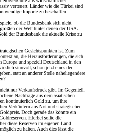
 Notverkäufe aus wirtschaftlicher
assiv verteuert. Länder wie die Türkei sind
notwendige Importe zu beschaffen.
piele, ob die Bundesbank sich nicht
tgrößten der Welt hinter denen der USA.
old der Bundesbank die aktuelle Krise zu
 strategischen Gesichtspunkten ist. Zum
ontext an, die Herausforderungen, die sich
ich Europa und speziell Deutschland in den
klich sinnvoll, schon jetzt eines der
eben, statt an anderer Stelle naheliegendere
nen?
nicht nur Verkaufsdruck gibt. Im Gegenteil,
rochene Nachfrage aus dem asiatischen
 kontinuierlich Gold zu, um ihre
hen Verkäufern aus Not und strategischen
m Goldpreis. Doch gerade das könnte ein
Goldreserven. Hierbei sollte die
sher diese Reserven im eigenen Land
öglich zu halten. Auch dies lässt die
.