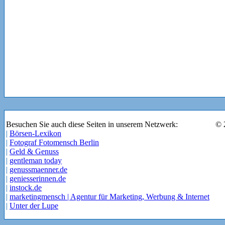
Besuchen Sie auch diese Seiten in unserem Netzwerk:
© 
|
Börsen-Lexikon
|
Fotograf Fotomensch Berlin
|
Geld & Genuss
|
gentleman today
|
genussmaenner.de
|
geniesserinnen.de
|
instock.de
|
marketingmensch | Agentur für Marketing, Werbung & Internet
|
Unter der Lupe