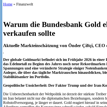
Home
»
Finanzwelt
Warum die Bundesbank Gold eh
verkaufen sollte
Aktuelle Markteinschätzung von Önder Çiftçi, CE
Der globale Goldmarkt befindet sich im Frühjahr 2026 in eine
das Edelmetall zu Beginn des Jahres noch neue Rekordmarken in
Spannungen und eine veränderte Strategie einiger Notenbanke
Anleger, die über das tägliche Marktrauschen hinausblicken, bl
Stabilitätsanker im Portfolio.
Geopolitische Unsicherheit: Der Faktor Trump und der Iran-Ko
Die Unberechenbarkeit der Weltpolitik ist derzeit der stärkste Treiber
im Iran belastet nicht nur die diplomatischen Beziehungen, sondern
Rohstoffversorgung, je länger er dauert. Gold reagiert hierauf in sein
Allerdings verpuffen die Kursgewinne schnell wieder, sobald Signal