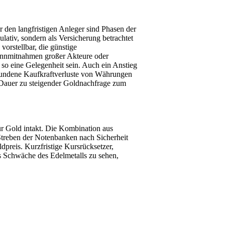
r den langfristigen Anleger sind Phasen der
kulativ, sondern als Versicherung betrachtet
orstellbar, die günstige
innmitnahmen großer Akteure oder
so eine Gelegenheit sein. Auch ein Anstieg
rbundene Kaufkraftverluste von Währungen
 Dauer zu steigender Goldnachfrage zum
ür Gold intakt. Die Kombination aus
 Streben der Notenbanken nach Sicherheit
preis. Kurzfristige Kursrücksetzer,
als Schwäche des Edelmetalls zu sehen,