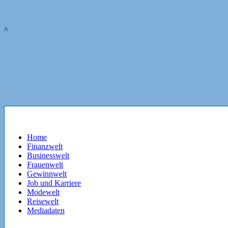
^
Home
Finanzwelt
Businesswelt
Frauenwelt
Gewinnwelt
Job und Karriere
Modewelt
Reisewelt
Mediadaten