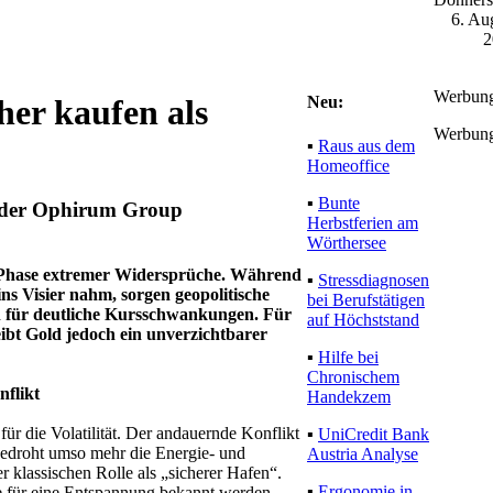
6. Au
2
Werbun
Neu:
er kaufen als
Werbun
▪
Raus aus dem
Homeoffice
▪
Bunte
O der Ophirum Group
Herbstferien am
Wörthersee
r Phase extremer Widersprüche. Während
▪
Stressdiagnosen
s Visier nahm, sorgen geopolitische
bei Berufstätigen
n für deutliche Kursschwankungen. Für
auf Höchststand
eibt Gold jedoch ein unverzichtbarer
▪
Hilfe bei
Chronischem
nflikt
Handekzem
 für die Volatilität. Der andauernde Konflikt
▪
UniCredit Bank
 bedroht umso mehr die Energie- und
Austria Analyse
er klassischen Rolle als „sicherer Hafen“.
▪
Ergonomie in
e für eine Entspannung bekannt werden.