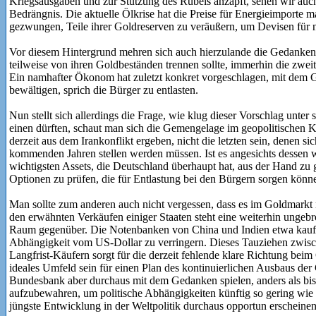
Kriegsausgaben und zur Stützung des Rubels anzapft, sehen wir auch
Bedrängnis. Die aktuelle Ölkrise hat die Preise für Energieimporte m
gezwungen, Teile ihrer Goldreserven zu veräußern, um Devisen für 
Vor diesem Hintergrund mehren sich auch hierzulande die Gedankens
teilweise von ihren Goldbeständen trennen sollte, immerhin die zwei
Ein namhafter Ökonom hat zuletzt konkret vorgeschlagen, mit dem G
bewältigen, sprich die Bürger zu entlasten.
Nun stellt sich allerdings die Frage, wie klug dieser Vorschlag unter
einen dürften, schaut man sich die Gemengelage im geopolitischen K
derzeit aus dem Irankonflikt ergeben, nicht die letzten sein, denen s
kommenden Jahren stellen werden müssen. Ist es angesichts dessen wir
wichtigsten Assets, die Deutschland überhaupt hat, aus der Hand zu g
Optionen zu prüfen, die für Entlastung bei den Bürgern sorgen kön
Man sollte zum anderen auch nicht vergessen, dass es im Goldmarkt 
den erwähnten Verkäufen einiger Staaten steht eine weiterhin ungeb
Raum gegenüber. Die Notenbanken von China und Indien etwa kaufen
Abhängigkeit vom US-Dollar zu verringern. Dieses Tauziehen zwisc
Langfrist-Käufern sorgt für die derzeit fehlende klare Richtung bei
ideales Umfeld sein für einen Plan des kontinuierlichen Ausbaus der 
Bundesbank aber durchaus mit dem Gedanken spielen, anders als bi
aufzubewahren, um politische Abhängigkeiten künftig so gering wie m
jüngste Entwicklung in der Weltpolitik durchaus opportun erscheinen