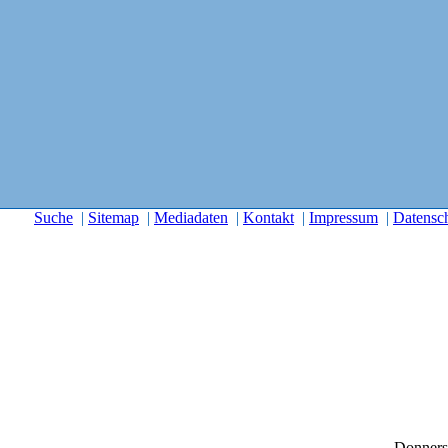
Suche
|
Sitemap
|
Mediadaten
|
Kontakt
|
Impressum
|
Datensc
Donners