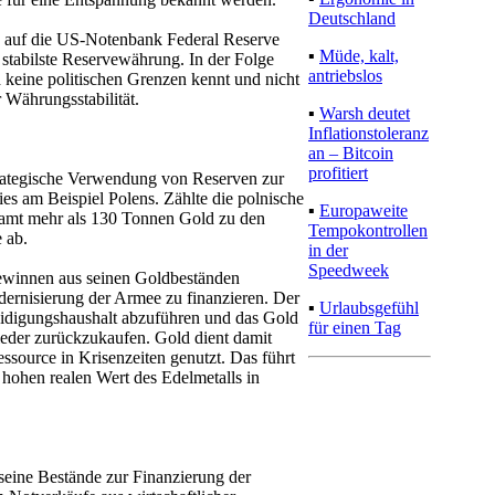
Deutschland
ck auf die US-Notenbank Federal Reserve
▪
Müde, kalt,
 stabilste Reservewährung. In der Folge
antriebslos
 keine politischen Grenzen kennt und nicht
r Währungsstabilität.
▪
Warsh deutet
Inflationstoleranz
an – Bitcoin
profitiert
trategische Verwendung von Reserven zur
es am Beispiel Polens. Zählte die polnische
▪
Europaweite
samt mehr als 130 Tonnen Gold zu den
Tempokontrollen
 ab.
in der
Speedweek
gewinnen aus seinen Goldbeständen
odernisierung der Armee zu finanzieren. Der
▪
Urlaubsgefühl
eidigungshaushalt abzuführen und das Gold
für einen Tag
ieder zurückzukaufen. Gold dient damit
essource in Krisenzeiten genutzt. Das führt
n hohen realen Wert des Edelmetalls in
seine Bestände zur Finanzierung der