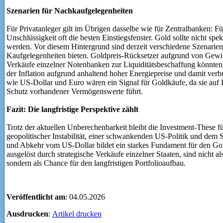
Szenarien für Nachkaufgelegenheiten
Für Privatanleger gilt im Übrigen dasselbe wie für Zentralbanken: Fü
Unschlüssigkeit oft die besten Einstiegsfenster. Gold sollte nicht spe
werden. Vor diesem Hintergrund sind derzeit verschiedene Szenarien v
Kaufgelegenheiten bieten. Goldpreis-Rücksetzer aufgrund von Gew
Verkäufe einzelner Notenbanken zur Liquiditätsbeschaffung könnten 
der Inflation aufgrund anhaltend hoher Energiepreise und damit ve
wie US-Dollar und Euro wären ein Signal für Goldkäufe, da sie auf
Schutz vorhandener Vermögenswerte führt.
Fazit: Die langfristige Perspektive zählt
Trotz der aktuellen Unberechenbarkeit bleibt die Investment-These f
geopolitischer Instabilität, einer schwankenden US-Politik und dem
und Abkehr vom US-Dollar bildet ein starkes Fundament für den Gold
ausgelöst durch strategische Verkäufe einzelner Staaten, sind nicht 
sondern als Chance für den langfristigen Portfolioaufbau.
Veröffentlicht am
: 04.05.2026
Ausdrucken
:
Artikel drucken