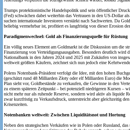
Trumps protektionistische Handelspolitik und sein öffentlicher Dru
(Fed) schwächen dabei weiterhin das Vertrauen in den US-Dollar als
suchen internationale Investoren verstärkt nach Sachwerten. Da Gold
beliebig vermehrbar ist, profitiert es langfristig von dieser Erosion de
Paradigmenwechsel: Gold als Finanzierungsquelle für Rüstung
Ein völlig neues Element am Goldmarkt ist die Diskussion um die s
Finanzierung von Verteidigungsausgaben. Besonders deutlich wird di
Nationalbank in den Jahren 2024 und 2025 mit Zukäufen von insge
weltweit größten Käufern, zeichnet sich nun jedoch eine Kehrtwende
Polens Notenbank-Präsident verfolgt die Idee, mit den hohen Buch
(geschätzt rund 48 Milliarden Złoty oder elf Milliarden Euro) die M
Plan sieht vor, Goldbestände zu verkaufen, die Gewinne in den Vert
zu einem späteren Zeitpunkt – bei potenziell niedrigeren Kursen – w
nicht mehr nur als ruhende Reserve, sondern wird aktiv als liquide R
zwar kurzfristig zu Verkaufsdruck, unterstreicht aber gleichzeitig de
Krisenzeiten.
Notenbanken weltweit: Zwischen Liquiditätsnot und Hortung
Neben den strategischen Verkäufen wie in Polen oder Russland, das 