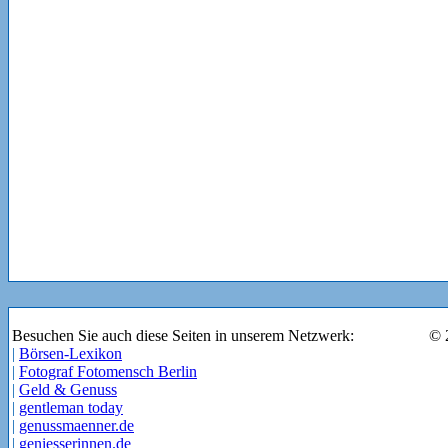
Besuchen Sie auch diese Seiten in unserem Netzwerk:
© 
|
Börsen-Lexikon
|
Fotograf Fotomensch Berlin
|
Geld & Genuss
|
gentleman today
|
genussmaenner.de
|
geniesserinnen.de