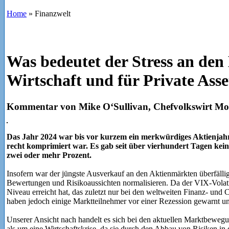
Home
»
Finanzwelt
Was bedeutet der Stress an den 
Wirtschaft und für Private Asse
Kommentar von Mike O‘Sullivan, Chefvolkswirt Mo
Das Jahr 2024 war bis vor kurzem ein merkwürdiges Aktienjahr
recht komprimiert war. Es gab seit über vierhundert Tagen ke
zwei oder mehr Prozent.
Insofern war der jüngste Ausverkauf an den Aktienmärkten überfällig 
Bewertungen und Risikoaussichten normalisieren. Da der VIX-Volati
Niveau erreicht hat, das zuletzt nur bei den weltweiten Finanz- u
haben jedoch einige Marktteilnehmer vor einer Rezession gewarnt u
Unserer Ansicht nach handelt es sich bei den aktuellen Marktbewegu
als um eine Wirtschaftskrise, da sie durch den Abbau von Risiken in 