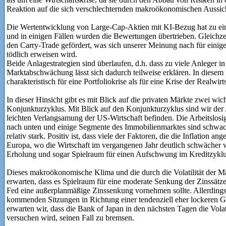
Reaktion auf die sich verschlechternden makroökonomischen Aussich
Die Wertentwicklung von Large-Cap-Aktien mit KI-Bezug hat zu ein
und in einigen Fällen wurden die Bewertungen übertrieben. Gleichzei
den Carry-Trade gefördert, was sich unserer Meinung nach für einige
tödlich erweisen wird.
Beide Anlagestrategien sind überlaufen, d.h. dass zu viele Anleger in
Marktabschwächung lässt sich dadurch teilweise erklären. In diesem Si
charakteristisch für eine Portfoliokrise als für eine Krise der Realwirt
In dieser Hinsicht gibt es mit Blick auf die privaten Märkte zwei wic
Konjunkturzyklus. Mit Blick auf den Konjunkturzyklus sind wir der A
leichten Verlangsamung der US-Wirtschaft befinden. Die Arbeitslosigk
nach unten und einige Segmente des Immobilienmarktes sind schwac
relativ stark. Positiv ist, dass viele der Faktoren, die die Inflation 
Europa, wo die Wirtschaft im vergangenen Jahr deutlich schwächer wa
Erholung und sogar Spielraum für einen Aufschwung im Kreditzyklu
Dieses makroökonomische Klima und die durch die Volatilität der M
erwarten, dass es Spielraum für eine moderate Senkung der Zinssätze 
Fed eine außerplanmäßige Zinssenkung vornehmen sollte. Allerdings
kommenden Sitzungen in Richtung einer tendenziell eher lockeren Ge
erwarten wir, dass die Bank of Japan in den nächsten Tagen die Volat
versuchen wird, seinen Fall zu bremsen.