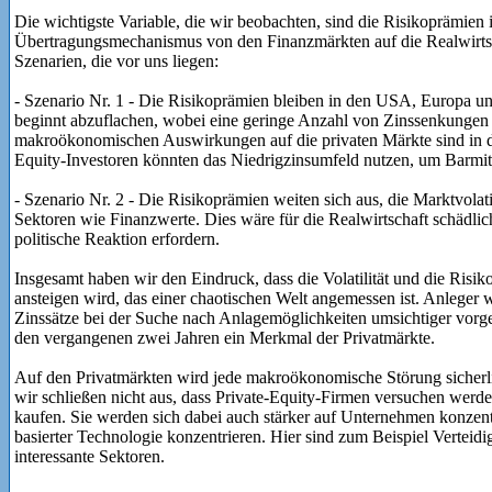
Die wichtigste Variable, die wir beobachten, sind die Risikoprämien 
Übertragungsmechanismus von den Finanzmärkten auf die Realwirts
Szenarien, die vor uns liegen:
- Szenario Nr. 1 - Die Risikoprämien bleiben in den USA, Europa un
beginnt abzuflachen, wobei eine geringe Anzahl von Zinssenkungen 
makroökonomischen Auswirkungen auf die privaten Märkte sind in di
Equity-Investoren könnten das Niedrigzinsumfeld nutzen, um Barmitte
- Szenario Nr. 2 - Die Risikoprämien weiten sich aus, die Marktvolatil
Sektoren wie Finanzwerte. Dies wäre für die Realwirtschaft schädlich
politische Reaktion erfordern.
Insgesamt haben wir den Eindruck, dass die Volatilität und die Risik
ansteigen wird, das einer chaotischen Welt angemessen ist. Anleger
Zinssätze bei der Suche nach Anlagemöglichkeiten umsichtiger vorgeh
den vergangenen zwei Jahren ein Merkmal der Privatmärkte.
Auf den Privatmärkten wird jede makroökonomische Störung sicherli
wir schließen nicht aus, dass Private-Equity-Firmen versuchen werd
kaufen. Sie werden sich dabei auch stärker auf Unternehmen konzen
basierter Technologie konzentrieren. Hier sind zum Beispiel Vertei
interessante Sektoren.