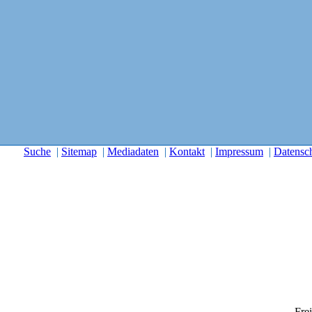
Suche
|
Sitemap
|
Mediadaten
|
Kontakt
|
Impressum
|
Datensc
Frei