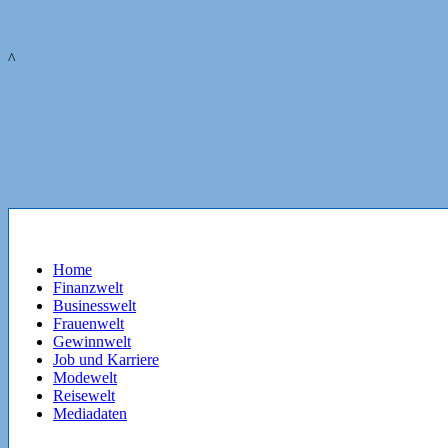
^
Home
Finanzwelt
Businesswelt
Frauenwelt
Gewinnwelt
Job und Karriere
Modewelt
Reisewelt
Mediadaten