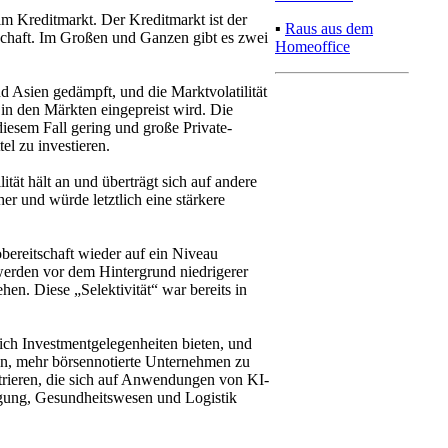
im Kreditmarkt. Der Kreditmarkt ist der
▪
Raus aus dem
chaft. Im Großen und Ganzen gibt es zwei
Homeoffice
d Asien gedämpft, und die Marktvolatilität
in den Märkten eingepreist wird. Die
esem Fall gering und große Private-
l zu investieren.
ität hält an und überträgt sich auf andere
er und würde letztlich eine stärkere
obereitschaft wieder auf ein Niveau
 werden vor dem Hintergrund niedrigerer
en. Diese „Selektivität“ war bereits in
ch Investmentgelegenheiten bieten, und
en, mehr börsennotierte Unternehmen zu
trieren, die sich auf Anwendungen von KI-
digung, Gesundheitswesen und Logistik