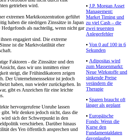
ten getrieben wird.
▪
J.P. Morgan Asset
Management:
er extremen Marktkonzentration geführt
Market Timing und
tig haben die niedrigen Zinssätze in Japan
zu viel Cash – die
 Hedgefonds als nachteilig, wenn nicht gar
zwei teuersten
Anlegerfehler
 ihnen engagiert sind. Die extreme
▪
Von 0 auf 100 in 6
nne ist die Marktvolatilität eher
Sekunden
schaft.
▪
Adipositas wird
htige Faktoren - die Zinssätze und den
zum Massenmarkt:
nsicht, dass wir uns inmitten einer
Neue Wirkstoffe und
eit steigt, die Frühindikatoren zeigen
sinkende Preise
h. Der Unternehmenssektor ist jedoch
verändern die
angeheizt haben, nun wieder zurückgehen. In
Therapie
r, gibt es Anzeichen für eine leichte
s.
▪
Sparen braucht oft
länger als geplant
ärkte hervorgerufene Unruhe lassen
gibt. Wir denken jedoch nicht, dass die
▪
Europäische
 wird sich der Schwerpunkt in den
Fonds: Wenn die
ldpolitik verschieben. Darüber hinaus
Kurse den
ilität des Yen öffentlich ansprechen und
Fundamentaldaten
davonlaufen