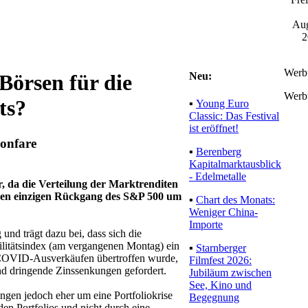
Aug
2
Werb
Neu:
Börsen für die
Werb
ts?
▪
Young Euro
Classic: Das Festival
ist eröffnet!
onfare
▪
Berenberg
Kapitalmarktausblick
- Edelmetalle
, da die Verteilung der Marktrenditen
inen einzigen Rückgang des S&P 500 um
▪
Chart des Monats:
Weniger China-
Importe
und trägt dazu bei, dass sich die
litätsindex (am vergangenen Montag) ein
▪
Starnberger
nd COVID-Ausverkäufen übertroffen wurde,
Filmfest 2026:
nd dringende Zinssenkungen gefordert.
Jubiläum zwischen
See, Kino und
ngen jedoch eher um eine Portfoliokrise
Begegnung
den Portfolios und nicht durch eine