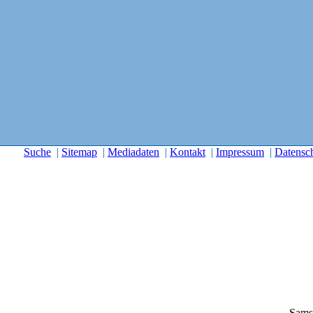
Suche
|
Sitemap
|
Mediadaten
|
Kontakt
|
Impressum
|
Datensc
Sams