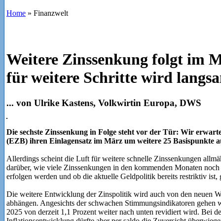
Home
»
Finanzwelt
Weitere Zinssenkung folgt im M
für weitere Schritte wird lang
... von Ulrike Kastens, Volkwirtin Europa, DWS
Die sechste Zinssenkung in Folge steht vor der Tür: Wir erwart
(EZB) ihren Einlagensatz im März um weitere 25 Basispunkte au
Allerdings scheint die Luft für weitere schnelle Zinssenkungen all
darüber, wie viele Zinssenkungen in den kommenden Monaten noch zu
erfolgen werden und ob die aktuelle Geldpolitik bereits restriktiv is
Die weitere Entwicklung der Zinspolitik wird auch von den neuen 
abhängen. Angesichts der schwachen Stimmungsindikatoren gehen wi
2025 von derzeit 1,1 Prozent weiter nach unten revidiert wird. Bei d
Inflationsentwicklung dürfte aber per saldo die Zuversicht überwiege