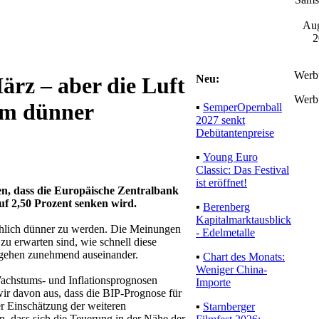
Aug
2
Werb
Neu:
ärz – aber die Luft
Werb
sam dünner
▪
SemperOpernball
2027 senkt
Debütantenpreise
▪
Young Euro
Classic: Das Festival
ist eröffnet!
en, dass die Europäische Zentralbank
f 2,50 Prozent senken wird.
▪
Berenberg
Kapitalmarktausblick
mählich dünner zu werden. Die Meinungen
- Edelmetalle
 erwarten sind, wie schnell diese
t, gehen zunehmend auseinander.
▪
Chart des Monats:
Weniger China-
Wachstums- und Inflationsprognosen
Importe
r davon aus, dass die BIP-Prognose für
er Einschätzung der weiteren
▪
Starnberger
n, dass sich die Teuerung in der Nähe der