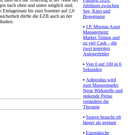
Filmfest 2026:
en nach oben und unten möglich sind.
Jubiläum zwischen
n Einlagensatz bis zum Sommer auf 2,0
See, Kino und
nsicherheit dürfte die EZB auch an der
Begegnung
halten.
▪
J.P. Morgan Asset
Management:
Market Timing und
zu viel Cash – die
zwei teuersten
Anlegerfehler
▪
Von 0 auf 100 in 6
Sekunden
▪
Adipositas wird
zum Massenmarkt:
Neue Wirkstoffe und
sinkende Preise
verändern die
Therapie
▪
Sparen braucht oft
länger als geplant
▪
Europäische