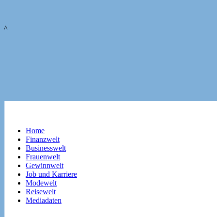
^
Home
Finanzwelt
Businesswelt
Frauenwelt
Gewinnwelt
Job und Karriere
Modewelt
Reisewelt
Mediadaten