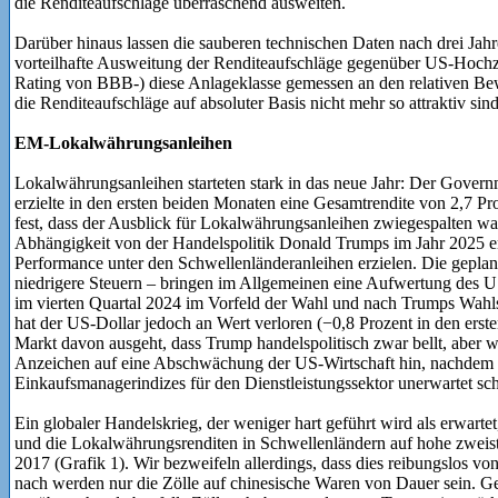
die Renditeaufschläge überraschend ausweiten.
Darüber hinaus lassen die sauberen technischen Daten nach drei Jahr
vorteilhafte Ausweitung der Renditeaufschläge gegenüber US-Hochzi
Rating von BBB-) diese Anlageklasse gemessen an den relativen Bew
die Renditeaufschläge auf absoluter Basis nicht mehr so attraktiv sind
EM-Lokalwährungsanleihen
Lokalwährungsanleihen starteten stark in das neue Jahr: Der Gove
erzielte in den ersten beiden Monaten eine Gesamtrendite von 2,7 Pro
fest, dass der Ausblick für Lokalwährungsanleihen zwiegespalten wa
Abhängigkeit von der Handelspolitik Donald Trumps im Jahr 2025 ent
Performance unter den Schwellenländeranleihen erzielen. Die gepl
niedrigere Steuern – bringen im Allgemeinen eine Aufwertung des US
im vierten Quartal 2024 im Vorfeld der Wahl und nach Trumps Wahlsi
hat der US-Dollar jedoch an Wert verloren (−0,8 Prozent in den erst
Markt davon ausgeht, dass Trump handelspolitisch zwar bellt, aber
Anzeichen auf eine Abschwächung der US-Wirtschaft hin, nachdem 
Einkaufsmanagerindizes für den Dienstleistungssektor unerwartet sc
Ein globaler Handelskrieg, der weniger hart geführt wird als erwarte
und die Lokalwährungsrenditen in Schwellenländern auf hohe zweiste
2017 (Grafik 1). Wir bezweifeln allerdings, dass dies reibungslos v
nach werden nur die Zölle auf chinesische Waren von Dauer sein. G