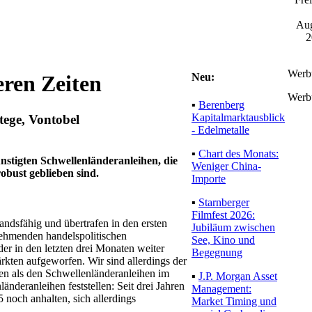
Aug
2
Werb
Neu:
eren Zeiten
Werb
▪
Berenberg
Kapitalmarktausblick
ege, Vontobel
- Edelmetalle
▪
Chart des Monats:
stigten Schwellenländeranleihen, die
Weniger China-
obust geblieben sind.
Importe
▪
Starnberger
Filmfest 2026:
andsfähig und übertrafen in den ersten
Jubiläum zwischen
nehmenden handelspolitischen
See, Kino und
r in den letzten drei Monaten weiter
Begegnung
rkten aufgeworfen. Wir sind allerdings der
en als den Schwellenländeranleihen im
▪
J.P. Morgan Asset
nderanleihen feststellen: Seit drei Jahren
Management:
 noch anhalten, sich allerdings
Market Timing und