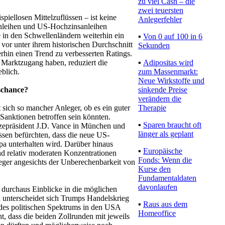
zu viel Cash – die
zwei teuersten
iellosen Mittelzuflüssen – ist keine
Anlegerfehler
nleihen und US-Hochzinsanleihen
e in den Schwellenländern weiterhin ein
▪
Von 0 auf 100 in 6
e vor unter ihrem historischen Durchschnitt
Sekunden
rhin einen Trend zu verbesserten Ratings.
▪
Adipositas wird
 Marktzugang haben, reduziert die
zum Massenmarkt:
eblich.
Neue Wirkstoffe und
sinkende Preise
schance?
verändern die
Therapie
 sich so mancher Anleger, ob es ein guter
 Sanktionen betroffen sein könnten.
▪
Sparen braucht oft
izepräsident J.D. Vance in München und
länger als geplant
ssen befürchten, dass die neue US-
a unterhalten wird. Darüber hinaus
▪
Europäische
nd relativ moderaten Konzentrationen
Fonds: Wenn die
leger angesichts der Unberechenbarkeit von
Kurse den
Fundamentaldaten
davonlaufen
durchaus Einblicke in die möglichen
 unterscheidet sich Trumps Handelskrieg
▪
Raus aus dem
des politischen Spektrums in den USA
Homeoffice
t, dass die beiden Zollrunden mit jeweils