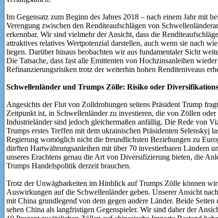
Im Gegensatz zum Beginn des Jahres 2018 – nach einem Jahr mit beisp
Verengung zwischen den Renditeaufschlägen von Schwellenländera
erkennbar. Wir sind vielmehr der Ansicht, dass die Renditeaufschläg
attraktives relatives Wertpotenzial darstellen, auch wenn sie nach wi
liegen. Darüber hinaus beobachten wir aus fundamentaler Sicht weite
Die Tatsache, dass fast alle Emittenten von Hochzinsanleihen wieder
Refinanzierungsrisiken trotz der weiterhin hohen Renditeniveaus erh
Schwellenländer und Trumps Zölle: Risiko oder Diversifikation
Angesichts der Flut von Zolldrohungen seitens Präsident Trump fragt
Zeitpunkt ist, in Schwellenländer zu investieren, die von Zöllen oder
Industrieländer sind jedoch gleichermaßen anfällig. Die Rede von V
Trumps erstes Treffen mit dem ukrainischen Präsidenten Selenskyj la
Regierung womöglich nicht die freundlichsten Beziehungen zu Europ
dürften Hartwährungsanleihen mit über 70 investierbaren Ländern u
unseres Erachtens genau die Art von Diversifizierung bieten, die An
Trumps Handelspolitik derzeit brauchen.
Trotz der Unwägbarkeiten im Hinblick auf Trumps Zölle können wir 
Auswirkungen auf die Schwellenländer geben. Unserer Ansicht nach
mit China grundlegend von dem gegen andere Länder. Beide Seiten 
sehen China als langfristigen Gegenspieler. Wir sind daher der Ansich