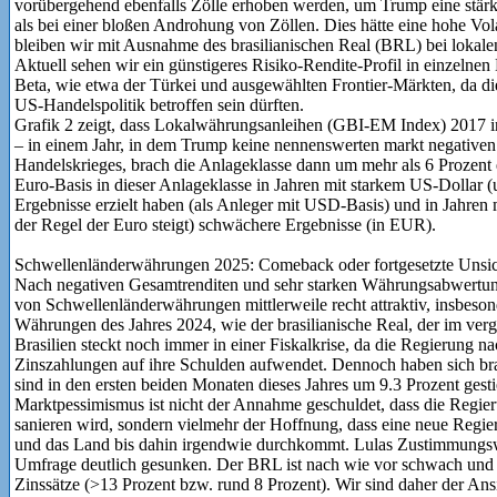
vorübergehend ebenfalls Zölle erhoben werden, um Trump eine stärk
als bei einer bloßen Androhung von Zöllen. Dies hätte eine hohe Vol
bleiben wir mit Ausnahme des brasilianischen Real (BRL) bei lokal
Aktuell sehen wir ein günstigeres Risiko-Rendite-Profil in einzelne
Beta, wie etwa der Türkei und ausgewählten Frontier-Märkten, da d
US-Handelspolitik betroffen sein dürften.
Grafik 2 zeigt, dass Lokalwährungsanleihen (GBI-EM Index) 2017 i
– in einem Jahr, in dem Trump keine nennenswerten markt negative
Handelskrieges, brach die Anlageklasse dann um mehr als 6 Prozent 
Euro-Basis in dieser Anlageklasse in Jahren mit starkem US-Dollar
Ergebnisse erzielt haben (als Anleger mit USD-Basis) und in Jahren
der Regel der Euro steigt) schwächere Ergebnisse (in EUR).
Schwellenländerwährungen 2025: Comeback oder fortgesetzte Unsic
Nach negativen Gesamtrenditen und sehr starken Währungsabwertun
von Schwellenländerwährungen mittlerweile recht attraktiv, insbeson
Währungen des Jahres 2024, wie der brasilianische Real, der im ver
Brasilien steckt noch immer in einer Fiskalkrise, da die Regierung na
Zinszahlungen auf ihre Schulden aufwendet. Dennoch haben sich bra
sind in den ersten beiden Monaten dieses Jahres um 9.3 Prozent ge
Marktpessimismus ist nicht der Annahme geschuldet, dass die Regier
sanieren wird, sondern vielmehr der Hoffnung, dass eine neue Regi
und das Land bis dahin irgendwie durchkommt. Lulas Zustimmungswer
Umfrage deutlich gesunken. Der BRL ist nach wie vor schwach und b
Zinssätze (>13 Prozent bzw. rund 8 Prozent). Wir sind daher der Ansi