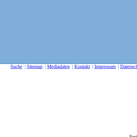
Suche
|
Sitemap
|
Mediadaten
|
Kontakt
|
Impressum
|
Datensc
Frei