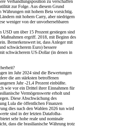
ere Verhandlungsposition zu verschaffen
atilität zur Folge. Aus diesem Grund
en Währungen mit hohem Beta vorsichtig.
n Ländern mit hohem Carry, aber niedrigem
iese weniger von der unvorhersehbaren
n USD um über 15 Prozent gestiegen sind
n Maßnahmen ergriff. 2018, mit Beginn des
ein. Bemerkenswert ist, dass Anleger mit
 (und schwächerem Euro) bessere
 mit schwächerem US-Dollar (in denen in
herheit?
gen im Jahr 2024 sind die Bewertungen
dere die am stärksten betroffenen
gangenen Jahr -21,4 Prozent einbüßte.
ch wie vor ein Drittel ihrer Einnahmen für
silianische Vermögenswerte erholt und
stiegen. Diese Abschwächung des
ung Lula die öffentlichen Finanzen
erung dies nach den Wahlen 2026 tun wird
te sind in der letzten Datafolha-
ietet sehr hohe reale und nominale
cht, dass die brasilianische Währung trotz