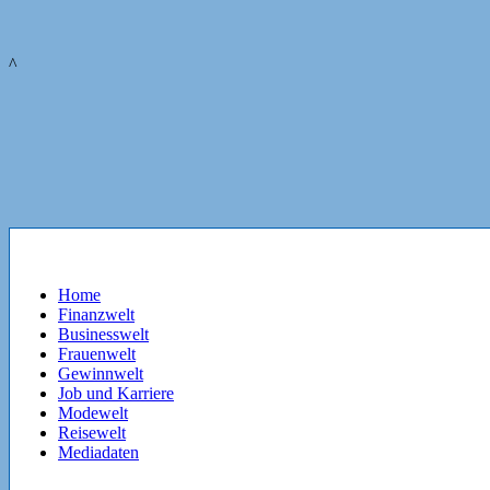
^
Home
Finanzwelt
Businesswelt
Frauenwelt
Gewinnwelt
Job und Karriere
Modewelt
Reisewelt
Mediadaten