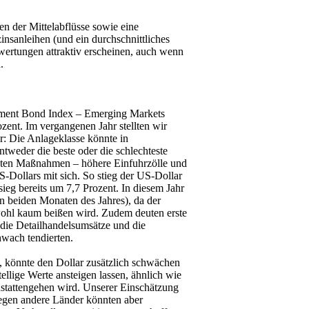
en der Mittelabflüsse sowie eine
nsanleihen (und ein durchschnittliches
ertungen attraktiv erscheinen, auch wenn
.
rnment Bond Index – Emerging Markets
zent. Im vergangenen Jahr stellten wir
r: Die Anlageklasse könnte in
weder die beste oder die schlechteste
anten Maßnahmen – höhere Einfuhrzölle und
-Dollars mit sich. So stieg der US-Dollar
eg bereits um 7,7 Prozent. In diesem Jahr
en beiden Monaten des Jahres), da der
 wohl kaum beißen wird. Zudem deuten erste
die Detailhandelsumsätze und die
hwach tendierten.
t, könnte den Dollar zusätzlich schwächen
llige Werte ansteigen lassen, ähnlich wie
onstattengehen wird. Unserer Einschätzung
egen andere Länder könnten aber