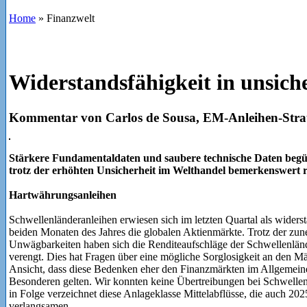
Home
»
Finanzwelt
Widerstandsfähigkeit in unsich
Kommentar von Carlos de Sousa, EM-Anleihen-Strat
Stärkere Fundamentaldaten und saubere technische Daten begün
trotz der erhöhten Unsicherheit im Welthandel bemerkenswert r
Hartwährungsanleihen
Schwellenländeranleihen erwiesen sich im letzten Quartal als widerst
beiden Monaten des Jahres die globalen Aktienmärkte. Trotz der zu
Unwägbarkeiten haben sich die Renditeaufschläge der Schwellenlände
verengt. Dies hat Fragen über eine mögliche Sorglosigkeit an den Mä
Ansicht, dass diese Bedenken eher den Finanzmärkten im Allgemein
Besonderen gelten. Wir konnten keine Übertreibungen bei Schwellenlä
in Folge verzeichnet diese Anlageklasse Mittelabflüsse, die auch 2025
verlangsamen.