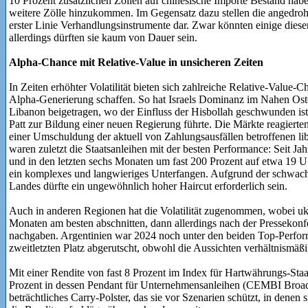
10 Prozent zusätzlichen Zöllen auf chinesische Importe Bestand hab
weitere Zölle hinzukommen. Im Gegensatz dazu stellen die angedroh
erster Linie Verhandlungsinstrumente dar. Zwar könnten einige diese
allerdings dürften sie kaum von Dauer sein.
Alpha-Chance mit Relative-Value in unsicheren Zeiten
In Zeiten erhöhter Volatilität bieten sich zahlreiche Relative-Value-C
Alpha-Generierung schaffen. So hat Israels Dominanz im Nahen Os
Libanon beigetragen, wo der Einfluss der Hisbollah geschwunden ist
Patt zur Bildung einer neuen Regierung führte. Die Märkte reagierten
einer Umschuldung der aktuell von Zahlungsausfällen betroffenen li
waren zuletzt die Staatsanleihen mit der besten Performance: Seit Ja
und in den letzten sechs Monaten um fast 200 Prozent auf etwa 19
ein komplexes und langwieriges Unterfangen. Aufgrund der schwach
Landes dürfte ein ungewöhnlich hoher Haircut erforderlich sein.
Auch in anderen Regionen hat die Volatilität zugenommen, wobei ukr
Monaten am besten abschnitten, dann allerdings nach der Pressekonf
nachgaben. Argentinien war 2024 noch unter den beiden Top-Perform
zweitletzten Platz abgerutscht, obwohl die Aussichten verhältnismäßi
Mit einer Rendite von fast 8 Prozent im Index für Hartwährungs-Sta
Prozent in dessen Pendant für Unternehmensanleihen (CEMBI Broad D
beträchtliches Carry-Polster, das sie vor Szenarien schützt, in denen