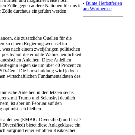
en dürften und möglicherweise noch
▪
Bunte Herbstferien
ten Zölle gegen andere Nationen für uns in
am Wörthersee
r Zölle durchaus eingeführt werden,
hancen, die zusätzliche Quellen für die
ten zu einem Regierungswechsel im
, was nach einem zweijährigen politischen
 positiv auf die erhöhte Wahrscheinlichkeit
banesischen Anleihen. Diese Anleihen
hresbeginn legten sie um über 40 Prozent zu
 USD-Cent. Die Umschuldung wird jedoch
en wirtschaftlichen Fundamentaldaten des
ainische Anleihen in den letzten sechs
erenz mit Trump und Selenskyj deutlich
ern, ist aber im Februar auf den
g optimistisch bleiben.
atsanleihen (EMBIG Diversified) und fast 7
iversified) bietet diese Anlageklasse ein
 sich aufgrund einer erhöhten Risikoscheu