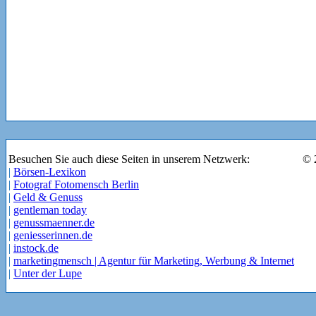
Besuchen Sie auch diese Seiten in unserem Netzwerk:
© 
|
Börsen-Lexikon
|
Fotograf Fotomensch Berlin
|
Geld & Genuss
|
gentleman today
|
genussmaenner.de
|
geniesserinnen.de
|
instock.de
|
marketingmensch | Agentur für Marketing, Werbung & Internet
|
Unter der Lupe