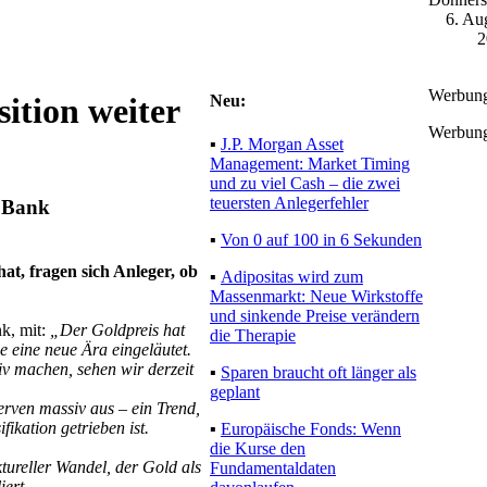
6. Au
2
Werbung
Neu:
sition weiter
Werbung
▪
J.P. Morgan Asset
Management: Market Timing
und zu viel Cash – die zwei
teuersten Anlegerfehler
poBank
▪
Von 0 auf 100 in 6
Sekunden
at, fragen sich Anleger, ob
▪
Adipositas wird zum
Massenmarkt: Neue
nk, mit:
„Der Goldpreis hat
Wirkstoffe und sinkende
 eine neue Ära eingeläutet.
Preise verändern die Therapie
iv machen, sehen wir derzeit
▪
Sparen braucht oft länger als
rven massiv aus – ein Trend,
geplant
ikation getrieben ist.
▪
Europäische Fonds: Wenn
ktureller Wandel, der Gold
die Kurse den
tabliert.