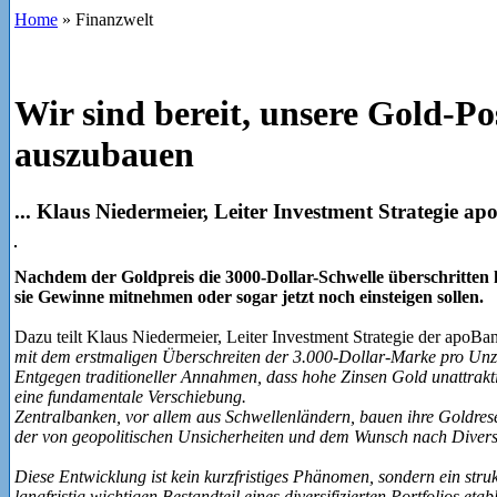
Home
»
Finanzwelt
Wir sind bereit, unsere Gold-Po
auszubauen
... Klaus Niedermeier, Leiter Investment Strategie a
Nachdem der Goldpreis die 3000-Dollar-Schwelle überschritten h
sie Gewinne mitnehmen oder sogar jetzt noch einsteigen sollen.
Dazu teilt Klaus Niedermeier, Leiter Investment Strategie der apoBa
mit dem erstmaligen Überschreiten der 3.000-Dollar-Marke pro Unze
Entgegen traditioneller Annahmen, dass hohe Zinsen Gold unattrakt
eine fundamentale Verschiebung.
Zentralbanken, vor allem aus Schwellenländern, bauen ihre Goldrese
der von geopolitischen Unsicherheiten und dem Wunsch nach Diversif
Diese Entwicklung ist kein kurzfristiges Phänomen, sondern ein stru
als langfristig wichtigen Bestandteil eines diversifizierten Portfolios e