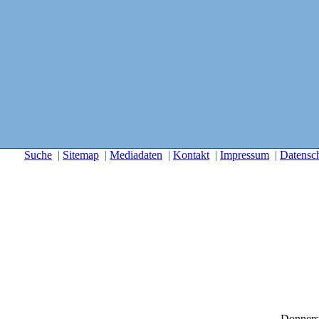
Suche
|
Sitemap
|
Mediadaten
|
Kontakt
|
Impressum
|
Datensc
Donners