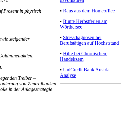
Fundamentaldaten
davonlaufen
nf Prozent in physisch
▪
Raus aus dem Homeoffice
▪
Bunte Herbstferien am
Wörthersee
sowie steigender
▪
Stressdiagnosen bei
Berufstätigen auf Höchststand
Goldminenaktien.
▪
Hilfe bei Chronischem
Handekzem
n.
▪
UniCredit Bank Austria
iegenden Treiber –
Analyse
itionierung von Zentralbanken
olle in der Anlagestrategie