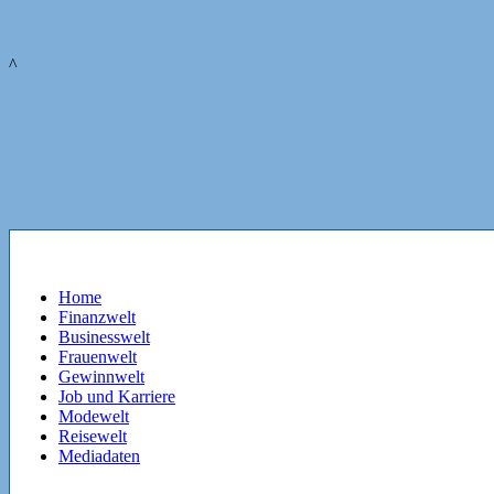
^
Home
Finanzwelt
Businesswelt
Frauenwelt
Gewinnwelt
Job und Karriere
Modewelt
Reisewelt
Mediadaten