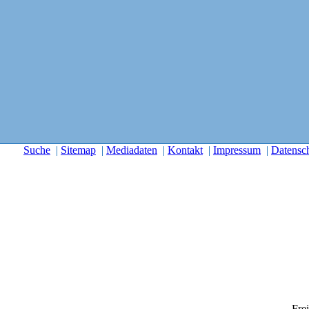
Suche
|
Sitemap
|
Mediadaten
|
Kontakt
|
Impressum
|
Datensc
Frei