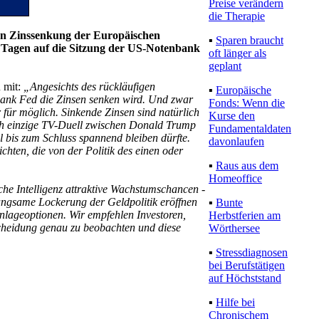
Preise verändern
die Therapie
ten Zinssenkung der Europäischen
▪
Sparen braucht
 Tagen auf die Sitzung der US-Notenbank
oft länger als
geplant
u mit:
„Angesichts des rückläufigen
▪
Europäische
bank Fed die Zinsen senken wird. Und zwar
Fonds: Wenn die
für möglich. Sinkende Zinsen sind natürlich
Kurse den
lich einzige TV-Duell zwischen Donald Trump
Fundamentaldaten
 bis zum Schluss spannend bleiben dürfte.
davonlaufen
hten, die von der Politik des einen oder
▪
Raus aus dem
Homeoffice
che Intelligenz attraktive Wachstumschancen -
 langsame Lockerung der Geldpolitik eröffnen
▪
Bunte
lageoptionen. Wir empfehlen Investoren,
Herbstferien am
heidung genau zu beobachten und diese
Wörthersee
▪
Stressdiagnosen
bei Berufstätigen
auf Höchststand
▪
Hilfe bei
Chronischem