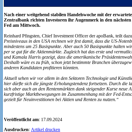
Nach einer weitgehend stabilen Handelswoche mit der erwarte
Zentralbank richten Investoren ihr Augenmerk in den nächsten
Fed am Mittwoch.
Reinhard Pfingsten, Chief Investment Officer der apoBank, teilt daz
Preisniveaus in den USA rechnen wir fest damit, dass die US-Noten
mindestens um 25 Basispunkte. Aber auch 50 Basispunkte halten wir 
per se gut für die Aktienmärkte. Zugleich hat das erste und vermut
und Kamala Harris gezeigt, dass die amerikanische Präsidentenwahl
Deshalb wäre es zu früh, schon jetzt bestimmte Branchen überzugewic
anderen Kandidaten profitieren könnten.
Aktuell sehen wir vor allem in den Sektoren Technologie und Künstli
hier dürfte sich die jüngste Erholungstendenz fortsetzen. Durch die
sich aber auch an den Rentenmärkten dank steigender Kurse neue An
kurzfristige Marktbewegungen im Zusammenhang mit der Fed-Entsc
gezielt für Neuinvestitionen bei Aktien und Renten zu nutzen.“
Veröffentlicht am
: 17.09.2024
Ausdrucken
:
Artikel drucken