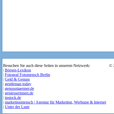
Besuchen Sie auch diese Seiten in unserem Netzwerk:
© 
|
Börsen-Lexikon
|
Fotograf Fotomensch Berlin
|
Geld & Genuss
|
gentleman today
|
genussmaenner.de
|
geniesserinnen.de
|
instock.de
|
marketingmensch | Agentur für Marketing, Werbung & Internet
|
Unter der Lupe