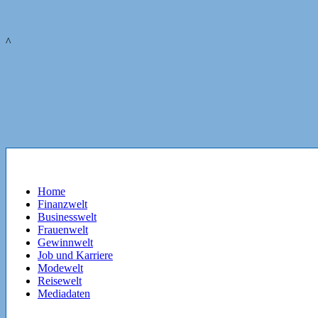
^
Home
Finanzwelt
Businesswelt
Frauenwelt
Gewinnwelt
Job und Karriere
Modewelt
Reisewelt
Mediadaten