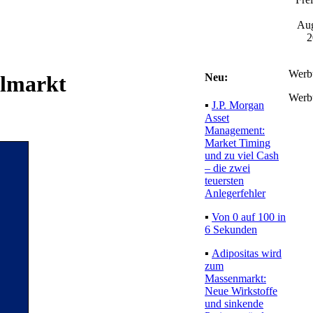
Aug
2
Werb
Neu:
almarkt
Werb
▪
J.P. Morgan
Asset
Management:
Market Timing
und zu viel Cash
– die zwei
teuersten
Anlegerfehler
▪
Von 0 auf 100 in
6 Sekunden
▪
Adipositas wird
zum
Massenmarkt:
Neue Wirkstoffe
und sinkende