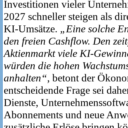
Investitionen vieler Untern
2027 schneller steigen als di
KI-Umsätze.
„Eine solche En
den freien Cashflow. Den zeit
Aktienmarkt viele KI-Gewinner
würden die hohen Wachstums
anhalten“
, betont der Ökon
entscheidende Frage sei dahe
Dienste, Unternehmenssoftwa
Abonnements und neue Anw
zusätzliche Erlöse bringen k